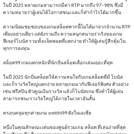
ในปี 2025 หลายเกมสามารถมีค่า RTP มากถึง 97–98% ซึ่งมี
ความหมายว่าผู้เล่นได้โอกาสชนะและก็ทำกำไรได้มากขึ้น
ความนิยมชมชอบของเกมสล็อตพวกนี้ไม่ได้มาจากจำนวน RTP
เพียงอย่างเดียว แต่ยังรวมถึง ความสนุกสนานร่าเริงของเกม
ฟีเจอร์โบนัส รวมทั้งแจ็คพอตที่แตกง่าย ทำให้ผู้เล่นรู้สึกคุ้มใน
ทุกการลงทุน
สล็อต99 เกมแตกหนักที่นักปั่นสล็อตเลือกเล่นเยอะที่สุด
ในปี 2025 นักปั่นสล็อตให้ความสนใจกับเกมสล็อตที่มี โบนัส
และก็รางวัลใหญ่แตกง่าย หลายเกมมากับฟีเจอร์พิเศษ ตัวอย่าง
เช่น ฟรีสปิน ตัวคูณเงินรางวัล แล้วก็โบนัสเกม ซึ่งทำให้ผู้เล่น
สามารถชนะรางวัลใหญ่ได้ภายในเวลาอันสั้น
ครอบคลุมทุกค่ายเกม sretthi99 ดังในเอเชีย
หนึ่งในคุณลักษณะเด่นของศูนย์รวมเกม สล็อต ที่เล่นง่ายที่สุด