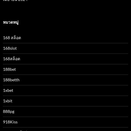
หมวดหมู่
168 สล็อต
168slot
168สล็อต
188bet
188betth
1xbet
1xbit
888pg
918Kiss