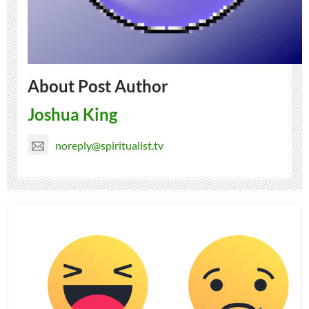
About Post Author
Joshua King
noreply@spiritualist.tv