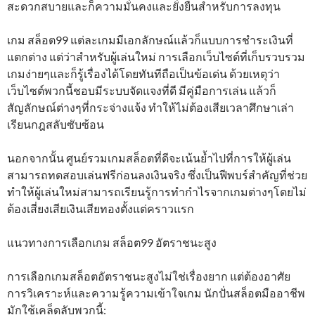
สะดวกสบายและก็ความมั่นคงและยั่งยืนสำหรับการลงทุน
เกม สล็อต99 แต่ละเกมมีเอกลักษณ์แล้วก็แบบการชำระเงินที่
แตกต่าง แต่ว่าสำหรับผู้เล่นใหม่ การเลือกเว็บไซต์ที่เก็บรวบรวม
เกมง่ายๆและก็รู้เรื่องได้โดยทันทีถือเป็นข้อเด่น ด้วยเหตุว่า
เว็บไซต์พวกนี้ชอบมีระบบจัดแจงที่ดี มีคู่มือการเล่น แล้วก็
สัญลักษณ์ต่างๆที่กระจ่างแจ้ง ทำให้ไม่ต้องเสียเวลาศึกษาเล่า
เรียนกฎสลับซับซ้อน
นอกจากนั้น ศูนย์รวมเกมสล็อตที่ดีจะเน้นย้ำไปที่การให้ผู้เล่น
สามารถทดสอบเล่นฟรีก่อนลงเงินจริง ซึ่งเป็นฟีพบร์สำคัญที่ช่วย
ทำให้ผู้เล่นใหม่สามารถเรียนรู้การทำกำไรจากเกมต่างๆโดยไม่
ต้องเสี่ยงเสียเงินเสียทองตั้งแต่คราวแรก
แนวทางการเลือกเกม สล็อต99 อัตราชนะสูง
การเลือกเกมสล็อตอัตราชนะสูงไม่ใช่เรื่องยาก แต่ต้องอาศัย
การวิเคราะห์และความรู้ความเข้าใจเกม นักปั่นสล็อตมืออาชีพ
มักใช้เคล็ดลับพวกนี้: