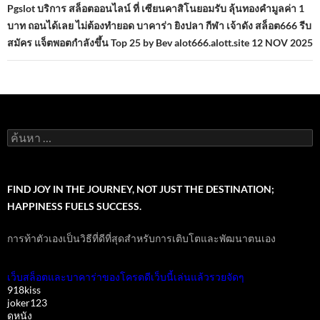
Pgslot บริการ สล็อตออนไลน์ ที่ เซียนคาสิโนยอมรับ ลุ้นทองคำมูลค่า 1
บาท ถอนได้เลย ไม่ต้องทำยอด บาคาร่า ยิงปลา กีฬา เจ้าดัง สล็อต666 รีบ
สมัคร แจ็ตพอตกำลังขึ้น Top 25 by Bev alot666.alott.site 12 NOV 2025
ค้นหา
สำหรับ:
FIND JOY IN THE JOURNEY, NOT JUST THE DESTINATION;
HAPPINESS FUELS SUCCESS.
การท้าตัวเองเป็นวิธีที่ดีที่สุดสำหรับการเติบโตและพัฒนาตนเอง
เว็บสล็อตและบาคาร่าของโครตดีเว็บนี้เล่นแล้วรวยจัดๆ
918kiss
joker123
ดูหนัง