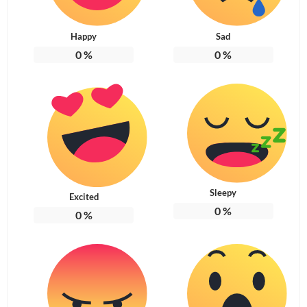
Happy
Sad
0
%
0
%
Sleepy
Excited
0
%
0
%