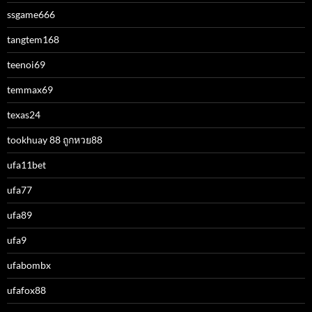
ssgame666
tangtem168
teenoi69
temmax69
texas24
tookhuay 88 ถูกหวย88
ufa11bet
ufa77
ufa89
ufa9
ufabombx
ufafox88