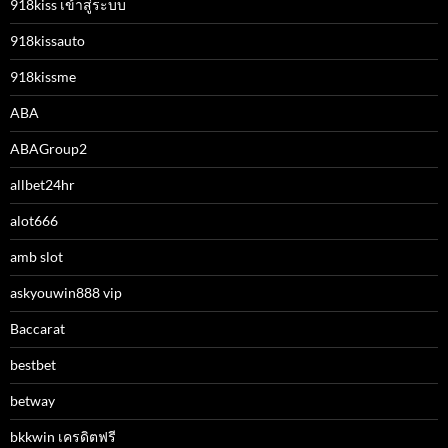
918kiss เข้าสู่ระบบ
918kissauto
918kissme
ABA
ABAGroup2
allbet24hr
alot666
amb slot
askyouwin888 vip
Baccarat
bestbet
betway
bkkwin เครดิตฟรี