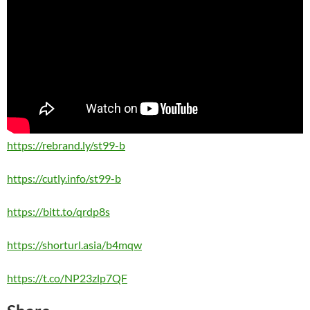
https://rebrand.ly/st99-b
https://cutly.info/st99-b
https://bitt.to/qrdp8s
https://shorturl.asia/b4mqw
https://t.co/NP23zlp7QF