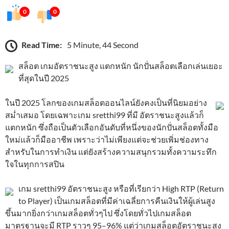
0
0
Read Time:
5 Minute, 44 Second
สล็อต เกมอัตราชนะสูง แตกหนัก นักปั่นสล็อตเลือกเล่นเยอะ
ที่สุดในปี 2025
ในปี 2025 โลกของเกมสล็อตออนไลน์ยังคงเป็นที่นิยมอย่าง
สม่ำเสมอ โดยเฉพาะเกม sretthi99 ที่มี อัตราชนะสูงแล้วก็
แตกหนัก ซึ่งถือเป็นตัวเลือกอันดับที่หนึ่งของนักปั่นสล็อตทั้งมือ
ใหม่แล้วก็มืออาชีพ เพราะว่าไม่เพียงแต่จะช่วยเพิ่มช่องทาง
สำหรับในการทำเงิน แต่ยังสร้างความสนุกรวมทั้งความระทึก
ใจในทุกการสปิน
เกม sretthi99 อัตราชนะสูง หรือที่เรียกว่า High RTP (Return
to Player) เป็นเกมสล็อตที่มีค่าเฉลี่ยการคืนเงินให้ผู้เล่นสูง
ขึ้นมากยิ่งกว่าเกมสล็อตทั่วๆไป ซึ่งโดยทั่วไปเกมสล็อต
มาตรฐานจะมี RTP ราวๆ 95–96% แต่ว่าเกมสล็อตอัตราชนะสูง