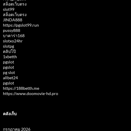
สล็อตเว็บตรง
slot99
สล็อตเว็บตรง
JINDA888
https://pgslot99.run
pussy888
บาคาร่า168
slotxo24hr
slotpg
คลิปโป๊
1xbetth
pgslot
pgslot
pg slot
allbet24
pgslot
https://188betth.me
https://www.doomovie-hd.pro
คลังเก็บ
กรกฎาคม 2026