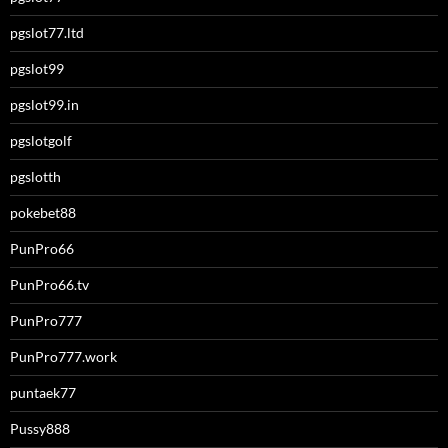
pgslot77.ltd
pgslot99
pgslot99.in
pgslotgolf
pgslotth
pokebet88
PunPro66
PunPro66.tv
PunPro777
PunPro777.work
puntaek77
Pussy888