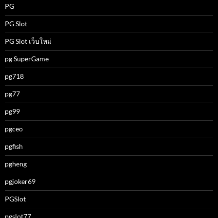
PG
PG Slot
PG Slot เว็บใหม่
pg SuperGame
pg718
pg77
pg99
pgceo
pgfish
pgheng
pgjoker69
PGSlot
pgslot77