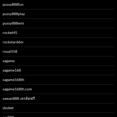
pussy888fun
pussy888play
pussy888win
rocket45
rockstar66m
royal558
sagame
sagame168
sagame168th
sagame168th.com
sawan888 เครดิตฟรี
sbobet