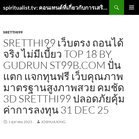
ค้นหา
spiritualist.tv: คอนเทนต์ที่เกี่ยวกับการเสริมจิตและความสุขบน Spiritualist TV
ข้าม
เมนูหลัก
ไป
ยัง
เนื้อหา
SRETTHI99
SRETTHI99 เว็บตรง ถอนได้
จริง ไม่มีเบี้ยว TOP 18 BY
GUDRUN ST99B.COM ปั่น
แตก แจกทุนฟรี เว็บคุณภาพ
มาตรฐานสูงภาพสวย คมชัด
3D SRETTHI99 ปลอดภัยคุ้ม
ค่าการลงทุน 31 DEC 25
1 ตุลาคม 2025
JOSHUA KING