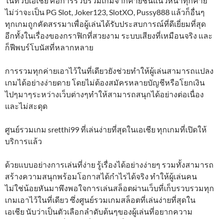
ในทวีปเอเชีย คือการรวบรวมเกมจากค่ายชั้นแนวหน้าทุกค่าย
ไม่ว่าจะเป็น PG Slot, Joker123, SlotXO, Pussy888 แล้วก็อื่นๆ
ทุกเกมถูกคัดสรรมาเพื่อผู้เล่นได้รับประสบการณ์ที่ดีเยี่ยมที่สุด
อีกทั้งในเรื่องของกราฟิกที่สวยงาม ระบบเสียงที่เหมือนจริง และ
ก็ฟีพบร์โบนัสที่หลากหลาย
การรวมทุกค่ายเอาไว้ในที่เดียวยังช่วยทำให้ผู้เล่นสามารถแปลง
เกมได้อย่างง่ายดาย โดยไม่ต้องสมัครหลายบัญชีหรือโยกเงิน
ไปๆมาๆระหว่างเว็บต่างๆทำให้สามารถสนุกได้อย่างต่อเนื่อง
และไม่สะดุด
ศูนย์รวมเกม sretthi99 ที่เล่นง่ายที่สุดในเอเชีย ทุกเกมที่เปิดให้
บริการแล้ว
ด้วยแบบอย่างการเล่นที่ง่าย รู้เรื่องได้อย่างง่ายๆ รวมทั้งสามารถ
สร้างความสนุกพร้อมโอกาสได้กำไรได้จริง ทำให้ผู้เล่นคน
ไม่ใช่น้อยหันมาพึงพอใจการเล่นสล็อตผ่านเว็บที่เก็บรวบรวมทุก
เกมเอาไว้ในที่เดียว ซึ่งศูนย์รวมเกมสล็อตที่เล่นง่ายที่สุดใน
เอเชีย นับว่าเป็นตัวเลือกลำดับต้นๆของผู้เล่นที่อยากความ