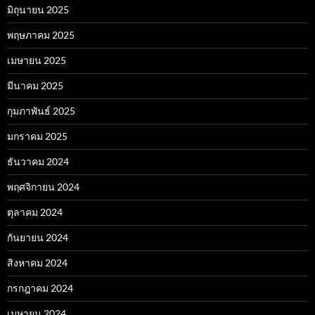
มิถุนายน 2025
พฤษภาคม 2025
เมษายน 2025
มีนาคม 2025
กุมภาพันธ์ 2025
มกราคม 2025
ธันวาคม 2024
พฤศจิกายน 2024
ตุลาคม 2024
กันยายน 2024
สิงหาคม 2024
กรกฎาคม 2024
เมษายน 2024