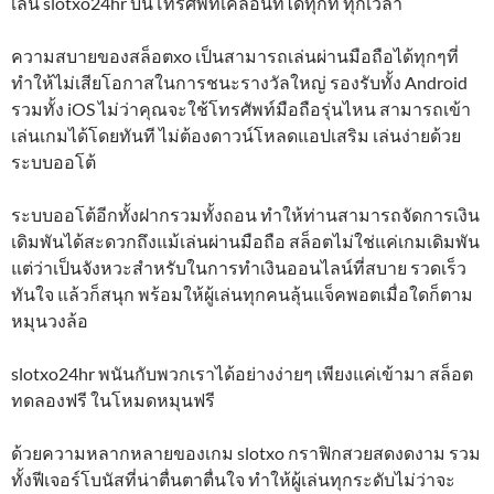
เล่น slotxo24hr บนโทรศัพท์เคลื่อนที่ได้ทุกที่ ทุกเวลา
ความสบายของสล็อตxo เป็นสามารถเล่นผ่านมือถือได้ทุกๆที่
ทำให้ไม่เสียโอกาสในการชนะรางวัลใหญ่ รองรับทั้ง Android
รวมทั้ง iOS ไม่ว่าคุณจะใช้โทรศัพท์มือถือรุ่นไหน สามารถเข้า
เล่นเกมได้โดยทันที ไม่ต้องดาวน์โหลดแอปเสริม เล่นง่ายด้วย
ระบบออโต้
ระบบออโต้อีกทั้งฝากรวมทั้งถอน ทำให้ท่านสามารถจัดการเงิน
เดิมพันได้สะดวกถึงแม้เล่นผ่านมือถือ สล็อตไม่ใช่แค่เกมเดิมพัน
แต่ว่าเป็นจังหวะสำหรับในการทำเงินออนไลน์ที่สบาย รวดเร็ว
ทันใจ แล้วก็สนุก พร้อมให้ผู้เล่นทุกคนลุ้นแจ็คพอตเมื่อใดก็ตาม
หมุนวงล้อ
slotxo24hr พนันกับพวกเราได้อย่างง่ายๆ เพียงแค่เข้ามา สล็อต
ทดลองฟรี ในโหมดหมุนฟรี
ด้วยความหลากหลายของเกม slotxo กราฟิกสวยสดงดงาม รวม
ทั้งฟีเจอร์โบนัสที่น่าตื่นตาตื่นใจ ทำให้ผู้เล่นทุกระดับไม่ว่าจะ