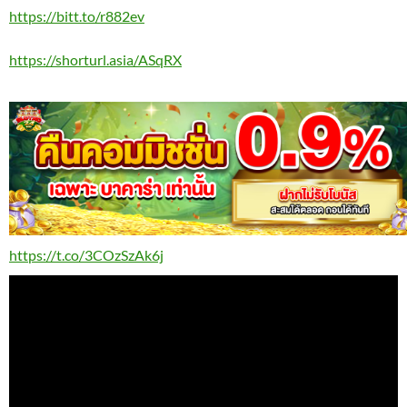
https://bitt.to/r882ev
https://shorturl.asia/ASqRX
https://t.co/3COzSzAk6j