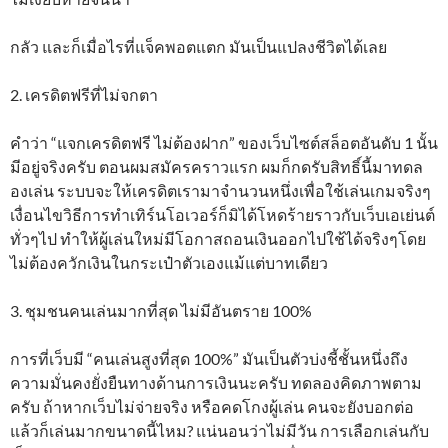
กลัว และก็เมื่อไรที่แจ็คพอตแตก มันเป็นแปลงชีวิตได้เลย
2. เครดิตฟรีที่ไม่จกตา
คำว่า “แจกเครดิตฟรี ไม่ต้องฝาก” ของเว็บไซต์สล็อตอันดับ 1 นั้น
มีอยู่จริงครับ ตอนผมสมัครคราวแรก ผมก็กดรับสิทธิ์นี้มาทดล
องเล่น ระบบจะให้เครดิตเรามาจำนวนหนึ่งเพื่อใช้เล่นเกมจริงๆ
เงื่อนไขวิธีการทำเทิร์นโอเวอร์ก็มิได้โหดร้ายราวกับเว็บเอเย่นต์
ทั่วๆไป ทำให้ผู้เล่นใหม่มีโอกาสถอนเงินออกไปใช้ได้จริงๆโดย
ไม่ต้องควักเงินในกระเป๋าตัวเองแม้แต่บาทเดียว
3. ชุมชนคนเล่นมากที่สุด ไม่มีอันตราย 100%
การที่เว็บมี “คนเล่นสูงที่สุด 100%” มันเป็นตัวบ่งชี้ชั้นหนึ่งถึง
ความมั่นคงยั่งยืนทางด้านการเงินนะครับ ทดลองคิดภาพตาม
ครับ ถ้าหากเว็บไม่จ่ายจริง หรือคดโกงผู้เล่น คนจะยังบอกต่อ
แล้วก็เล่นมากขนาดนี้ไหม? แน่นอนว่าไม่มีวัน การเลือกเล่นกับ