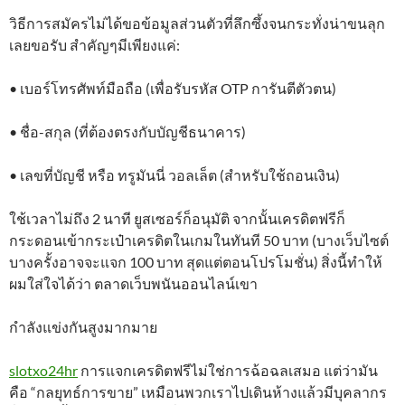
วิธีการสมัครไม่ได้ขอข้อมูลส่วนตัวที่ลึกซึ้งจนกระทั่งน่าขนลุก
เลยขอรับ สำคัญๆมีเพียงแค่:
• เบอร์โทรศัพท์มือถือ (เพื่อรับรหัส OTP การันตีตัวตน)
• ชื่อ-สกุล (ที่ต้องตรงกับบัญชีธนาคาร)
• เลขที่บัญชี หรือ ทรูมันนี่ วอลเล็ต (สำหรับใช้ถอนเงิน)
ใช้เวลาไม่ถึง 2 นาที ยูสเซอร์ก็อนุมัติ จากนั้นเครดิตฟรีก็
กระดอนเข้ากระเป๋าเครดิตในเกมในทันที 50 บาท (บางเว็บไซต์
บางครั้งอาจจะแจก 100 บาท สุดแต่ตอนโปรโมชั่น) สิ่งนี้ทำให้
ผมใส่ใจได้ว่า ตลาดเว็บพนันออนไลน์เขา
กำลังแข่งกันสูงมากมาย
slotxo24hr
การแจกเครดิตฟรีไม่ใช่การฉ้อฉลเสมอ แต่ว่ามัน
คือ “กลยุทธ์การขาย” เหมือนพวกเราไปเดินห้างแล้วมีบุคลากร