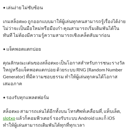
• เล่นง่าย ไม่ซับซ้อน
เกมสล็อตxo ถูกออกแบบมาให้ผู้เล่นทุกคนสามารถรู้เรื่องได้ง่าย
ไม่ว่าจะเป็นมือใหม่หรือมือเก๋า คุณสามารถเริ่มเดิมพันได้ใน
ทันที ไม่ต้องมีความรู้ความสามารถเชิงเคล็ดลับมาก่อน
• แจ็คพอตแตกบ่อย
คุณลักษณะเด่นของสล็อตxo เป็นโอกาสสำหรับการชนะรางวัล
ใหญ่หรือแจ็คพอตแตกบ่อย ด้วยระบบ RNG (Random Number
Generator) ที่มีความชอบธรรม ทำให้ผู้เล่นทุกคนได้โอกาส
เสมอภาค
• รองรับทุกแพลตฟอร์ม
สล็อตxo สามารถเล่นได้อีกทั้งบน โทรศัพท์เคลื่อนที่, แท็บเล็ต,
slotxo
แล้วก็คอมพิวเตอร์ รองรับระบบ Android และก็ iOS
ทำให้ผู้เล่นสามารถเดิมพันได้ทุกที่ทุกเวลา