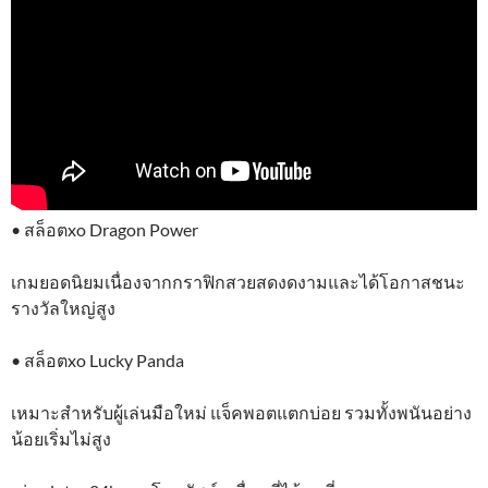
• สล็อตxo Dragon Power
เกมยอดนิยมเนื่องจากกราฟิกสวยสดงดงามและได้โอกาสชนะ
รางวัลใหญ่สูง
• สล็อตxo Lucky Panda
เหมาะสำหรับผู้เล่นมือใหม่ แจ็คพอตแตกบ่อย รวมทั้งพนันอย่าง
น้อยเริ่มไม่สูง