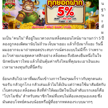
น
ฐา
น
ะ
ที่
ผ
มเป็น “คนใน” ที่อยู่ในแวดวงเกมสล็อตออนไลน์มานานกว่า 5 ปี
ลองถูกลองผิดมานับไม่ถ้วน เจ็บมาเยอะ แล้วก็ปังมาก็แยะ วันนี้
ผมอยากจะมาถ่ายทอดประสบการณ์ตรงแบบไม่มีกั๊ก ว่าเพราะ
อะไรค่ายเกมสุดคลาสสิกอย่าง สล็อตxo ถึงยังคงยืนหนึ่งในใจ
นักพนันชาวไทย แล้วก็มันคุ้มค่าจริงไหมที่คุณจะเอาเงินและ
เวลามาลงทุนกับที่นี่ครับ
ย้อนกลับไปเวลาที่ผมเริ่มเข้าวงการใหม่ๆผมก็ราวกับทุกคนล่ะ
ขอรับ กลัวถูกโกง กลัวเล่นแล้วไม่ได้เงิน แต่ว่าพอใช้มาสัมผัสกับ
เว็บตรงของ สล็อตxo สิ่งที่ทำให้ผมเปิดใจเป็นลำดับแรกเลยก็คือ
“โปรโมชั่น” สำหรับสมาชิกใหม่ที่แทบไม่ต้องลงทุนเองเลย ซึ่ง
มันตอบโจทย์คนงบน้อยหรือผู้ที่อยากทดลองระบบมากๆ