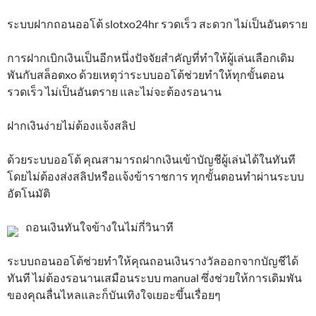
ระบบฝากถอนออโต้ slotxo24hr รวดเร็ว สะดวก ไม่เป็นอันตราย
การฝากเบิกเงินเป็นอีกหนึ่งปัจจัยสำคัญที่ทำให้ผู้เล่นเลือกเดิม
พันกับสล็อตxo ด้วยเหตุว่าระบบออโต้ช่วยทำให้ทุกขั้นตอน
รวดเร็ว ไม่เป็นอันตราย และไม่จะต้องรอนาน
ฝากเงินง่ายไม่ต้องแจ้งสลิป
ด้วยระบบออโต้ คุณสามารถฝากเงินเข้าบัญชีผู้เล่นได้ในทันที
โดยไม่ต้องส่งสลิปหรือแจ้งข้าราชการ ทุกขั้นตอนทำผ่านระบบ
อัตโนมัติ
ถอนเงินทันใจข้างในไม่กี่วินาที
ระบบถอนออโต้ช่วยทำให้คุณถอนเงินรางวัลออกจากบัญชีได้
ทันที ไม่ต้องรอนานเสมือนระบบ manual ซึ่งช่วยให้การเดิมพัน
ของคุณลื่นไหลและก็บันเทิงใจเยอะขึ้นเรื่อยๆ