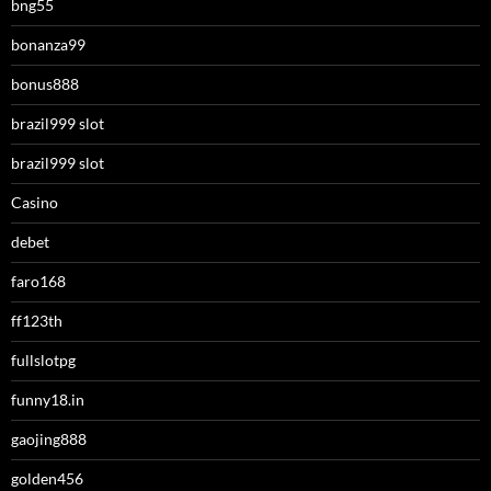
bng55
bonanza99
bonus888
brazil999 slot
brazil999 slot
Casino
debet
faro168
ff123th
fullslotpg
funny18.in
gaojing888
golden456