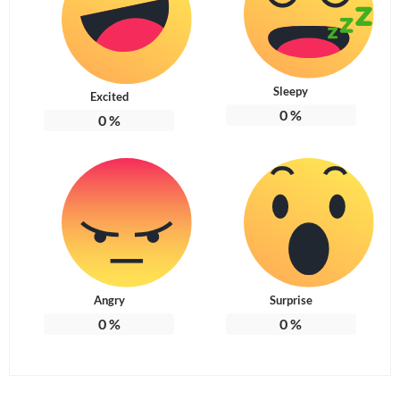
Sleepy
Excited
0
%
0
%
Angry
Surprise
0
%
0
%