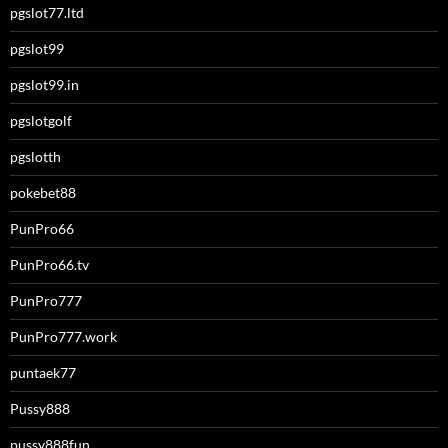
pgslot77.ltd
pgslot99
pgslot99.in
pgslotgolf
pgslotth
pokebet88
PunPro66
PunPro66.tv
PunPro777
PunPro777.work
puntaek77
Pussy888
pussy888fun