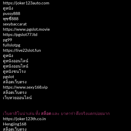
https://joker123auto.com
ดูหนัง
pussy888
พุซซี่888
sexybaccarat
https://www.pgslot.movie
https://pgslot77.ltd
pg99
fullslotpg
https://live22slot.fun
ดูหนัง
ดูหนังออนไลน์
ดูหนังออนไลน์
ดูหนังชนโรง
pgslot
สล็อตเว็บตรง
https://www.sexy168.vip
สล็อตเว็บตรง
เว็บหวยออนไลน์
เว็บคาสิโนน่าเล่น ทั้ง
สล็อต
และ
บาคาร่า
ตึงจริงแตกบ่อยมาก
https://joker123th.co.in
Hengjing168
สล็อตเว็บตรง