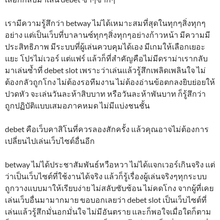
เรามีความรู้สึกว่า betway ไม่ได้เหมาะสมที่สุดในทุกๆสิ่งทุกๆ
อย่าง แต่เป็นเว็บที่บาลานซ์ทุกๆสิ่งทุกๆอย่างก้าวหน้า มีความมี
ประสิทธิภาพ มีระบบที่ผู้เล่นควบคุมได้เอง มีเกมให้เลือกเยอะ
แยะ โปรไม่เวอร์ แต่แฟร์ แล้วก็ที่สำคัญคือไม่มีดราม่าเรากลับ
มาเล่นซ้ำที่ debet slot เพราะว่าเล่นแล้วรู้สึกเพลิดเพลินใจ ไม่
ต้องกลัวถูกโกง ไม่ต้องรอทีมงาน ไม่ต้องอ่านข้อตกลงยิบย่อยให้
ปวดหัว จะเล่นวันละห้าสิบบาท หรือวันละห้าพันบาท ก็รู้สึกว่า
ถูกปฏิบัติแบบเสมอภาคหมด ไม่มีแบ่งชนชั้น
debet คือเว็บคาสิโนที่ควรลองสักครั้ง แล้วคุณอาจไม่ต้องการ
เปลี่ยนไปเล่นเว็บไซต์อื่นอีก
betway ไม่ได้ประชาสัมพันธ์หวือหวา ไม่ได้แจกเวอร์เกินจริง แต่
ว่าเป็นเว็บไซต์ที่ใช้งานได้จริง แล้วก็รู้เรื่องผู้เล่นจริงๆทุกระบบ
ถูกวางแบบมาให้เรียบง่าย ไม่สลับซับซ้อน ไม่คดโกง จากผู้ที่เคย
เล่นเว็บอื่นมามากมาย ขอบอกเลยว่า debet slot เป็นเว็บไซต์ที่
เล่นแล้วรู้สึกมั่นอกมั่นใจ ไม่มีอันตราย และก็พอใจเมื่อใดก็ตาม