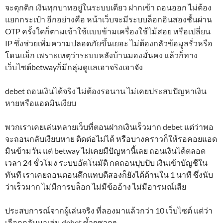
จะตุกติก เงินทุกบาทอยู่ในระบบเดียว ฝากเข้า ถอนออก ไม่ต้อง
แยกกระเป๋า อีกอย่างคือ หน้าเว็บจะมีระบบล็อกอินสองชั้นผ่าน
OTP ครั้งใดก็ตามเข้าใช้แบบข้ามเครื่องใช้ไม้สอย หรือเปลี่ยน
IP ซึ่งช่วยเพิ่มความปลอดภัยขึ้นเยอะ ไม่ต้องกลัวข้อมูลรั่วหรือ
โดนแฮ็ก เพราะเหตุว่าระบบหลังบ้านมองมั่นคง แล้วก็ทาง
เว็บไซต์betwayก็มีกลุ่มดูแลเอาจริงเอาจัง
debet ถอนเงินได้จริง ไม่ต้องรอนาน ไม่เคยประสบปัญหาเงิน
หายหรือแอดมินเงียบ
พวกเราเคยเล่นหลายเว็บที่ตอนฝากเงินเร็วมาก debet แต่ว่าพอ
จะถอนกลับเงียบหาย ติดต่อไม่ได้ หรือบางคราวก็ให้รอคอยแอด
มินข้ามวัน แต่ betway ไม่เคยมีปัญหานี้เลย ถอนเงินได้ตลอด
เวลา 24 ชั่วโมง ระบบอัตโนมัติ กดถอนปุบปับ เงินเข้าบัญชีใน
ทันที เราเคยถอนตอนดึกแทบตีสองก็ยังได้ด้านใน 1 นาที ซึ่งนับ
ว่าเร็วมาก ไม่มีการบล็อก ไม่มีข้ออ้าง ไม่มีอารมณ์เสีย
ประสบการณ์จากผู้เล่นจริง ที่ลองมาแล้วกว่า 10 เว็บไซต์ แต่ว่า
เลือกกลับมาเล่น debet ซ้ำๆซากๆ