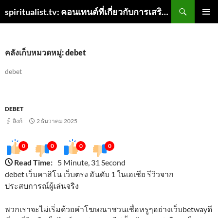
ค้นหา
spiritualist.tv: คอนเทนต์ที่เกี่ยวกับการเสริมจิตและความสุขบน Spiritualist TV
ข้าม
เมนูหลัก
ไป
ยัง
เนื้อหา
คลังเก็บหมวดหมู่: debet
debet
DEBET
ลิงก์
2 ธันวาคม 2025
0
0
0
0
Read Time:
5 Minute, 31 Second
debet เว็บคาสิโน เว็บตรง อันดับ 1 ในเอเชีย รีวิวจาก
ประสบการณ์ผู้เล่นจริง
พวกเราจะไม่เริ่มด้วยคำโฆษณาชวนเชื่อหรูๆอย่างเว็บbetwayดี