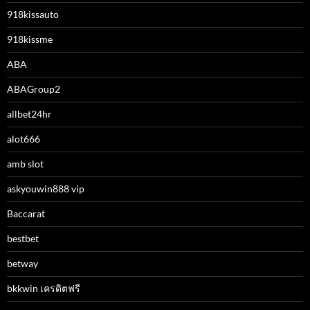
918kissauto
918kissme
ABA
ABAGroup2
allbet24hr
alot666
amb slot
askyouwin888 vip
Baccarat
bestbet
betway
bkkwin เครดิตฟรี