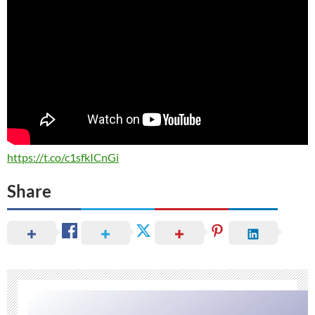
https://t.co/c1sfkICnGi
Share