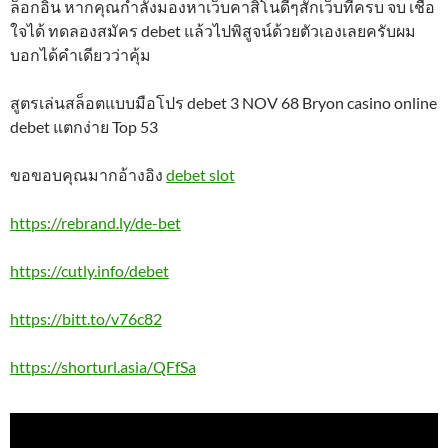
ล็อกอิน หากคุณกำลังมองหาเว็บคาสิโนดีๆสักเว็บที่ครบ จบ เชื่อ
ใจได้ ทดลองสมัคร debet แล้วไปพิสูจน์ด้วยตัวเองเลยครับผม
บอกได้คำเดียวว่าคุ้ม
สูตรเล่นสล็อตแบบมือโปร debet 3 NOV 68 Bryon casino online
debet แตกง่าย Top 53
ขอขอบคุณมากอ้างอิง
debet slot
https://rebrand.ly/de-bet
https://cutly.info/debet
https://bitt.to/v76c82
https://shorturl.asia/QFfSa