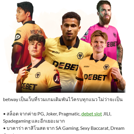
betway เป็นเว็บที่รวมเกมเดิมพันไว้ครบทุกแนว ไม่ว่าจะเป็น
• สล็อต จากค่าย PG, Joker, Pragmatic,
debet slot
JILI,
Spadegaming และอีกเยอะมาก
• บาคาร่า คาสิโนสด จาก SA Gaming, Sexy Baccarat, Dream