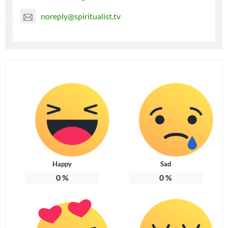
noreply@spiritualist.tv
Happy
Sad
0
%
0
%