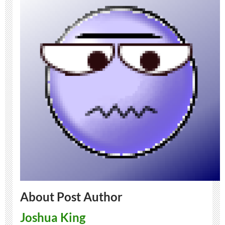
About Post Author
Joshua King