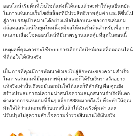
ออนไลน์ เริ่มต้นที่เว็บไซต์แห่งนี้ได้เลยแล้วจะทำให้คุณยืนหยัด
ในการเล่นเกมเว็บไซต์สล็อตที่มีประสิทธิภาพคุ้มค่า และดีขึ้นไป
สู่การบรรลุเป้าหมายได้อย่างแท้จริงลักษณะของการเล่นเกม
สล็อตออนไลน์ในยุคใหม่นี้จะมีผลให้คนเริ่มต้นสำหรับเพื่อการ
เล่นเกมเสี่ยงโชคออนไลน์ที่มีมาตรฐานและคุ้มที่สุดในตอนนี้
เหตุผลที่คุณควรจะใช้ระบบการเลือกเว็บไซต์เกมสล็อตออนไลน์
ที่ดีต่อใจได้เงินจริง
เป็น การที่คุณมีการพัฒนาตัวเองไปสู่ลักษณะของความสำเร็จ
ในการเล่นเกมที่มีคุณภาพคุ้มค่าและก็ได้รับเงินรางวัลอย่าง
แท้จริงเท่านั้น ถึงจะมั่นอกมั่นใจได้และก็ที่สำคัญ คือ คุณยัง
สร้างประสบการณ์ความน่าสนใจความสนุกสนานร่าเริงที่แตก
ต่างจากการเล่นเกมที่อื่นๆ สล็อต888หมายถึงเว็บที่จะทำให้คุณ
มั่นใจได้ว่าเล่นเกมที่เว็บแห่งนี้แล้วได้เงินจริงคุ้มค่า และ
ปรับปรุงไปสู่ความสำเร็จความร่ำรวยยืนนานได้เงินจริง