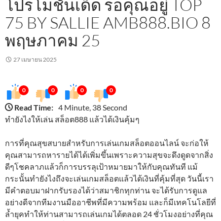
โปรโมชั่นเด็ด รอคุณอยู่ TOP
75 BY SALLIE AMB888.BIO 8
พฤษภาคม 25
27 เมษายน 2025
0
0
0
0
Read Time:
4 Minute, 38 Second
ทำยังไงให้เล่น สล็อต888 แล้วได้เงินคุ้มๆ
การที่คุณสุขสบายสำหรับการเล่นเกมสล็อตออนไลน์ จะก่อให้
คุณสามารถหารายได้ได้เพิ่มขึ้นเพราะความสุขจะดึงดูดจากสิ่ง
ดีๆโชคลาภแล้วก็การบรรลุเป้าหมายมาให้กับคุณทันที แม้
กระนั้นทำยังไงถึงจะเล่นเกมสล็อตแล้วได้เงินที่คุ้มที่สุด วันนี้เรา
มีคำตอบมาฝากรับรองได้ว่าสมาชิกทุกท่าน จะได้รับการดูแล
อย่างดีจากทีมงานมืออาชีพที่มีความพร้อม และก็มีเทคโนโลยีที่
ล้ำยุคทำให้ท่านสามารถเล่นเกมได้ตลอด 24 ชั่วโมงอย่างที่คุณ