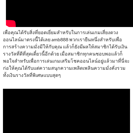
เพื่อคุณได้รับสิ่งที่ยอดเยี่ยมสำหรับในการเล่นเกมเสี่ยงดวง
ออนไลน์มาตรงนี้ได้เลย amb888 พวกเรายืนหนึ่งสำหรับเพื่อ
การสร้างความมั่งมีให้กับคุณ แล้วก็ยังมีผลให้สมาชิกได้รับเงิน
รางวัลที่ดีที่สุดเดี๋ยวนี้อีกด้วย เมื่อสมาชิกทุกคนชอบพอแล้วก็
พอใจสำหรับเพื่อการเล่นเกมเสริมโชคออนไลน์อยู่แล้วมาที่นี่จะ
ก่อให้คุณได้รับแต่ความสนุกความเพลิดเพลินความมั่งคั่งรวม
ทั้งเงินรางวัลที่พิเศษแบบสุดๆ