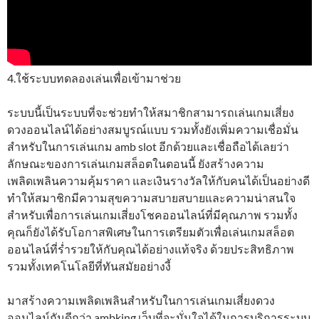
4.ใช้ระบบทดลองเล่นเพื่อเข้ามาช่วย
ระบบนี้เป็นระบบที่จะช่วยทำให้สมาชิกสามารถเล่นเกมเสี่ยง
ดวงออนไลน์ได้อย่างสมบูรณ์แบบ รวมทั้งยังเพิ่มความเชื่อมั่น
สำหรับในการเล่นเกม amb slot อีกด้วยและเชื่อถือได้เลยว่า
ลักษณะของการเล่นเกมสล็อตในตอนนี้ ยังสร้างความ
เพลิดเพลินความคุ้มราคา และเงินรางวัลให้กับคนได้เป็นอย่างดี
ทำให้สมาชิกมีความสุขความสบายสบายและความน่าสนใจ
สำหรับเพื่อการเล่นเกมเสี่ยงโชคออนไลน์ที่มีคุณภาพ รวมทั้ง
คุณก็ยังได้รับโอกาสพิเศษในการเตรียมตัวเพื่อเล่นเกมสล็อต
ออนไลน์ที่ร่ำรวยให้กับคุณได้อย่างแท้จริง ด้วยประสิทธิภาพ
รวมทั้งเทคโนโลยีที่ทันสมัยอย่างงี้
มาสร้างความเพลิดเพลินสำหรับในการเล่นเกมเสี่ยงดวง
ออนไลน์กันดีกว่า ambking เว็บที่จะมั่นใจได้ในการบริการระบบ