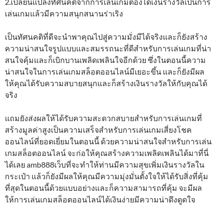
2.เปลี่ยนแปลงทัศนคติจากการเล่นเกมต้องได้เงินรางวัลเป็นการ
เล่นเกมแล้วมีความสนุกสนานร่าเริง
เป็นทัศนคติที่ดีจะนำพาคุณไปสู่ความมั่งมีได้จริงและก็ยังสร้าง
ความน่าสนใจรูปแบบและสมรรถนะที่ดีสำหรับการเล่นเกมที่น่า
สนใจคุ้มและก็เบิกบานเพลิดเพลินใจอีกด้วย ซึ่งในตอนนี้ความ
น่าสนใจในการเล่นเกมสล็อตออนไลน์มีเยอะขึ้น และก็ยังมีผล
ให้คุณได้รับความสบายสนุกและก็สร้างเงินรางวัลให้กับคุณได้
จริง
แถมยังส่งผลให้ได้รับความสะดวกสบายสำหรับการเล่นเกมที่
สร้างมูลค่าสูงเป็นความเสร็จสำหรับการเล่นเกมเสี่ยงโชค
ออนไลน์ที่ยอดเยี่ยมในตอนนี้ ด้วยความน่าสนใจสำหรับการเล่น
เกมสล็อตออนไลน์ จะก่อให้คุณสร้างความเพลิดเพลินได้มาที่นี่
ได้เลย amb888เว็บที่จะทำให้ท่านมีความสุขเพิ่มเงินรางวัลใน
กระเป๋า แล้วก็ยังมีผลให้คุณมีความมุ่งมั่นตั้งใจให้ได้รับสิ่งที่คุ้ม
ที่สุดในตอนนี้ด้วยแบบอย่างและก็ความสามารถที่คุ้ม จะมีผล
ให้การเล่นเกมสล็อตออนไลน์ได้เงินง่ายมีความน่าดึงดูดใจ