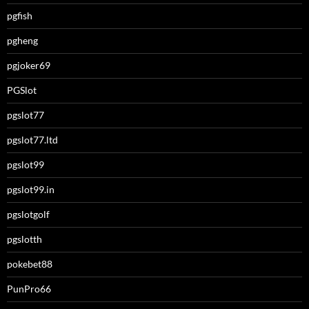
pgfish
pgheng
pgjoker69
PGSlot
pgslot77
pgslot77.ltd
pgslot99
pgslot99.in
pgslotgolf
pgslotth
pokebet88
PunPro66