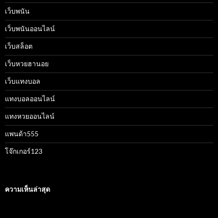
เว็บพนัน
เว็บพนันออนไลน์
เว็บสล็อต
เว็บหวยฮานอย
เว็บแทงบอล
แทงบอลออนไลน์
แทงหวยออนไลน์
แพนด้า555
โจ๊กเกอร์123
ความเห็นล่าสุด