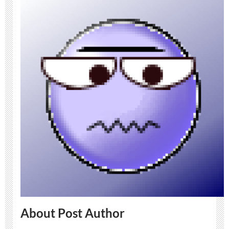
About Post Author