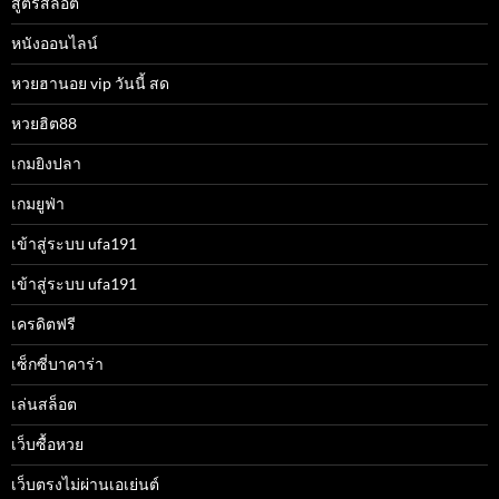
สูตรสล็อต
หนังออนไลน์
หวยฮานอย vip วันนี้ สด
หวยฮิต88
เกมยิงปลา
เกมยูฟ่า
เข้าสู่ระบบ ufa191
เข้าสู่ระบบ ufa191
เครดิตฟรี
เซ็กซี่บาคาร่า
เล่นสล็อต
เว็บซื้อหวย
เว็บตรงไม่ผ่านเอเย่นต์