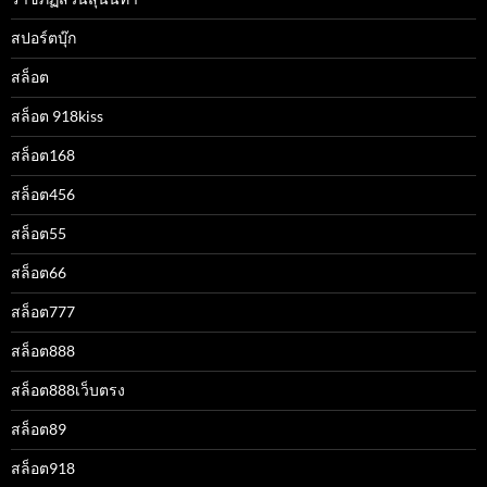
สปอร์ตบุ๊ก
สล็อต
สล็อต 918kiss
สล็อต168
สล็อต456
สล็อต55
สล็อต66
สล็อต777
สล็อต888
สล็อต888เว็บตรง
สล็อต89
สล็อต918