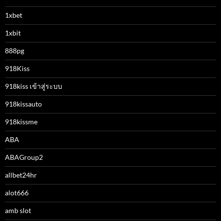
1xbet
1xbit
888pg
918Kiss
918kiss เข้าสู่ระบบ
918kissauto
918kissme
ABA
ABAGroup2
allbet24hr
alot666
amb slot