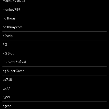
macau69 สมัคร
monkey789
no1huay
no1huay.com
p2vvip
PG
PG Slot
PG Slot เว็บใหม่
pg SuperGame
pg718
pg77
pg99
pgceo