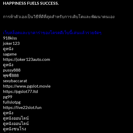
HAPPINESS FUELS SUCCESS.
การท้าตัวเองเป็นวิธีที่ดีที่สุดสำหรับการเติบโตและพัฒนาตนเอง
เว็บสล็อตและบาคาร่าของโครตดีเว็บนี้เล่นแล้วรวยจัดๆ
918kiss
joker123
ดูหนัง
sagame
https://joker123auto.com
ดูหนัง
pussy888
พุซซี่888
sexybaccarat
https://www.pgslot.movie
https://pgslot77.ltd
pg99
fullslotpg
https://live22slot.fun
ดูหนัง
ดูหนังออนไลน์
ดูหนังออนไลน์
ดูหนังชนโรง