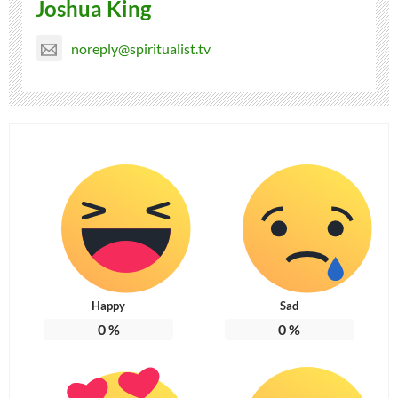
Joshua King
noreply@spiritualist.tv
Happy
Sad
0
%
0
%