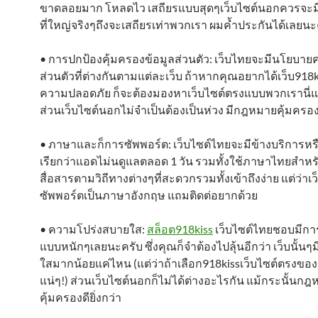
ขาดลอยมาก โหลดไว เสถียรแบบสุดๆเว็บไซต์นอกควรจะมีเ
ที่ใหญ่จริงๆถึงจะเสถียรเท่าพวกเรา ผมค้ำประกันได้เลยนะ
• การปกป้องคุ้มครองข้อมูลส่วนตัว: เว็บไทยจะมีนโยบาย
ส่วนตัวที่ต่างกันตามแต่ละเว็บ ถ้าหากคุณอยากได้เว็บ918ki
ความปลอดภัย ก็จะต้องมองหาเว็บไซต์ตรงแบบพวกเรานี่
ส่วนเว็บไซต์นอกไม่จำเป็นต้องเป็นห่วง มีกฎหมายคุ้มครอง
• ภาษาและก็การซัพพอร์ต: เว็บไซต์ไทยจะมีข้างบริการหรื
เรียกว่าแอดไม่นดูแลตลอด 1 วัน รวมทั้งใช้ภาษาไทยสำหรั
สื่อสารตามวิถีทางต่างๆที่สะดวกรวมทั้งเข้าถึงง่าย แต่ว่า
ซัพพอร์ตเป็นภาษาอังกฤษ แถมติดต่อยากด้วย
• ความโปร่งสบายใส:
สล็อต918kiss
เว็บไซต์ไทยชอบมีก
แบบหนักๆเลยนะครับ ซึ่งคุณก็จำต้องไปลุ้นอีกว่า เว็บนั้นๆ
ใสมากน้อยแค่ไหน (แต่ว่าถ้าเลือก918kissเว็บไซต์ตรงขอ
แน่ๆ!) ส่วนเว็บไซต์นอกก็ไม่ได้ต่างอะไรกัน แม้กระนั้นก
คุ้มครองดียิ่งกว่า