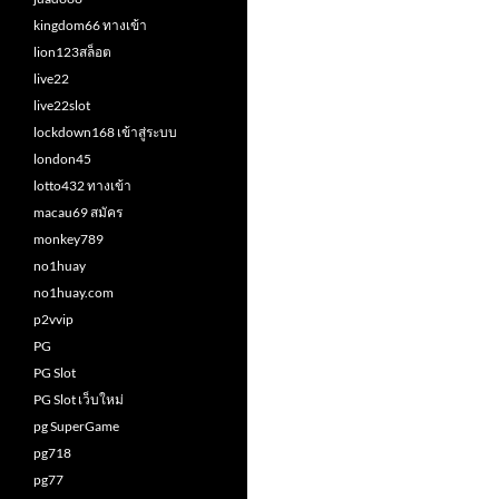
kingdom66 ทางเข้า
lion123สล็อต
live22
live22slot
lockdown168 เข้าสู่ระบบ
london45
lotto432 ทางเข้า
macau69 สมัคร
monkey789
no1huay
no1huay.com
p2vvip
PG
PG Slot
PG Slot เว็บใหม่
pg SuperGame
pg718
pg77