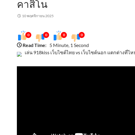
คาสิโน
10 พฤศจิกายน 2025
0
0
0
0
Read Time:
5 Minute, 1 Second
เล่น 918kiss เว็บไซต์ไทย vs เว็บไซต์นอก แตกต่างที่ไห