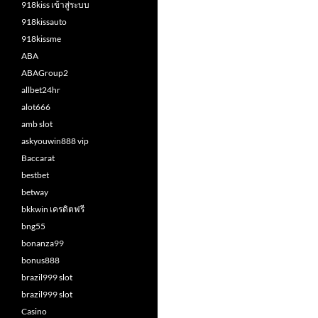
918kiss เข้าสู่ระบบ
918kissauto
918kissme
ABA
ABAGroup2
allbet24hr
alot666
amb slot
askyouwin888 vip
Baccarat
bestbet
betway
bkkwin เครดิตฟรี
bng55
bonanza99
bonus888
brazil999 slot
brazil999 slot
Casino