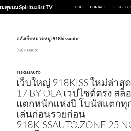
ข้ามไปยังเนื้อหา
ามสุขบน Spiritualist TV
BLOG
CONTACT
LETS GET Y
คลังเก็บหมวดหมู่: 918kissauto
918kissauto
918KISSAUTO
เว็บใหญ่ 918KISS ใหม่ล่าสุ
17 BY OLA เวปไซต์ตรง สล็
แตกหนักแห่งปี โบนัสแตกทุ
เล่นก่อนรวยก่อน
918KISSAUTO.ZONE 25 N