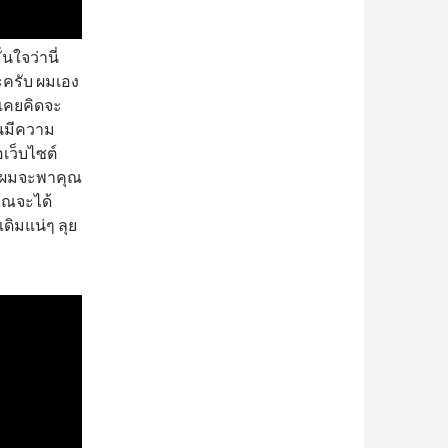
นใจว่านี่
ะครับ ผมเอง
่เคยคิดจะ
ันมีความ
เว็บไซต์
ี้ ผมจะพาคุณ
ุณจะได้
ดิมแน่ๆ ลุย