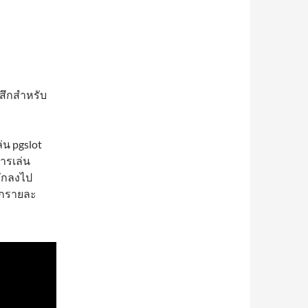
้สึกสำหรับ
่น pgslot
การเล่น
ลึกลงไป
ากรายละ