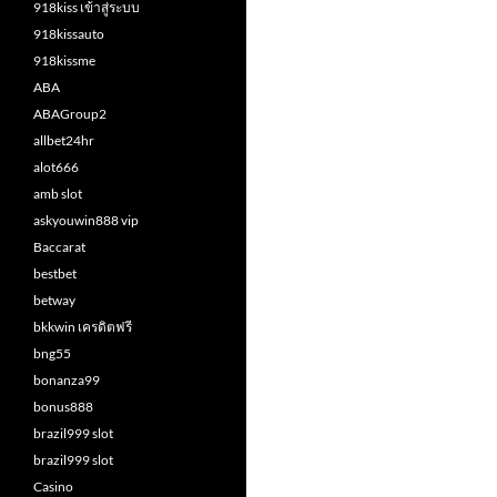
918kiss เข้าสู่ระบบ
918kissauto
918kissme
ABA
ABAGroup2
allbet24hr
alot666
amb slot
askyouwin888 vip
Baccarat
bestbet
betway
bkkwin เครดิตฟรี
bng55
bonanza99
bonus888
brazil999 slot
brazil999 slot
Casino