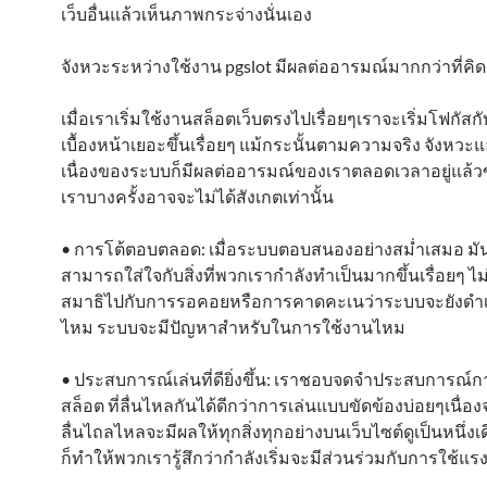
เว็บอื่นแล้วเห็นภาพกระจ่างนั่นเอง
จังหวะระหว่างใช้งาน pgslot มีผลต่ออารมณ์มากกว่าที่คิด
เมื่อเราเริ่มใช้งานสล็อตเว็บตรงไปเรื่อยๆเราจะเริ่มโฟกัส
เบื้องหน้าเยอะขึ้นเรื่อยๆ แม้กระนั้นตามความจริง จังหว
เนื่องของระบบก็มีผลต่ออารมณ์ของเราตลอดเวลาอยู่แล้วข
เราบางครั้งอาจจะไม่ได้สังเกตเท่านั้น
• การโต้ตอบตลอด: เมื่อระบบตอบสนองอย่างสม่ำเสมอ มัน
สามารถใส่ใจกับสิ่งที่พวกเรากำลังทำเป็นมากขึ้นเรื่อยๆ ไม่
สมาธิไปกับการรอคอยหรือการคาดคะเนว่าระบบจะยังดำเน
ไหม ระบบจะมีปัญหาสำหรับในการใช้งานไหม
• ประสบการณ์เล่นที่ดียิ่งขึ้น: เราชอบจดจำประสบการณ์ก
สล็อต ที่ลื่นไหลกันได้ดีกว่าการเล่นแบบขัดข้องบ่อยๆเนื่
ลื่นไถลไหลจะมีผลให้ทุกสิ่งทุกอย่างบนเว็บไซต์ดูเป็นหนึ่งเ
ก็ทำให้พวกเรารู้สึกว่ากำลังเริ่มจะมีส่วนร่วมกับการใช้แร