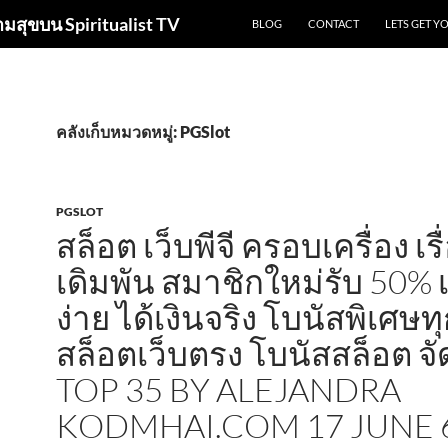
ข้ามไปยังเนื้อหา
ามสุขบน Spiritualist TV
BLOG
CONTACT
LETS GET Y
คลังเก็บหมวดหมู่: PGSlot
PGSLOT
สล็อต เว็บพีจี ครอบเครื่อง เรื
เดิมพัน สมาชิกใหม่รับ 50% 
ง่าย ได้เงินจริง โบนัสพิเศษท
สล็อตเว็บตรง โบนัสสล็อต จั
TOP 35 BY ALEJANDRA
KODMHAI.COM 17 JUNE 