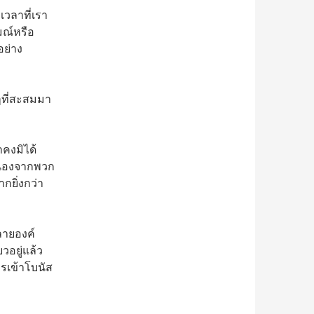
วลาที่เรา
มณ์หรือ
อย่าง
กๆที่สะสมมา
าคงมิได้
นื่องจากพวก
ยิ่งกว่า
ลายองค์
วอยู่แล้ว
ารเข้าโบนัส