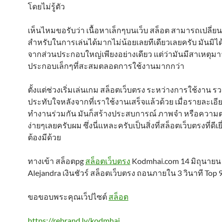
โดยไม่รู้ตัว
เห็นไหมขอรับว่า เนื้อหาเล็กๆบนเว็บ สล็อต สามารถเปลี่ยน
สำหรับในการเล่นได้มากไม่น้อยเลยทีเดียวเลยครับ มันมิได
จากส่วนประกอบใหญ่เพียงอย่างเดียว แต่ว่ามันมีสาเหตุม
ประกอบเล็กๆที่สะสมตลอดการใช้งานมากกว่า
ตั้งแต่ช่วงเริ่มเล่นเกม สล็อตเว็บตรง ระหว่างการใช้งาน 
ประทับใจหลังจากที่เราใช้งานเสร็จแล้วด้วย เมื่อรายละเอีย
ทำงานร่วมกัน มันก็สร้างประสบการณ์ ภาพจำ หรือความต
ง่ายๆเลยครับผม ซึ่งนี่แหละครับเป็นสิ่งที่สล็อตเว็บตรงที่ดีเยี
ต้องมีด้วย
ทางเข้า สล็อตpg
สล็อตเว็บตรง
Kodmhai.com 14 มิถุนายน
Alejandra เงินชัวร์ สล็อตเว็บตรง ถอนภายใน 3 วินาที Top 
ขอขอบพระคุณเว็ปไซต์
สล็อต
https://rebrand.ly/kodmhai