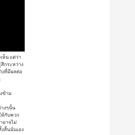
ห็น แต่ว่า
ู้สึกระหว่าง
บที่มีผลต่อ
ๆ
องข้าม
่างๆนั้น
ให้กับพวก
ราอาจไม่
งสิ้นนั่นเอง