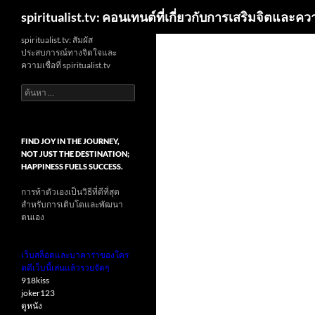
ค้นหา
spiritualist.tv: คอนเทนต์ที่เกี่ยวกับการเสริมจิตและคว
spiritualist.tv: สัมผัส
ประสบการณ์ทางจิตใจและ
ความเชื่อที่ spiritualist.tv
ค้นหา
สำหรับ:
FIND JOY IN THE JOURNEY,
NOT JUST THE DESTINATION;
HAPPINESS FUELS SUCCESS.
การท้าตัวเองเป็นวิธีที่ดีที่สุด
สำหรับการเติบโตและพัฒนา
ตนเอง
เว็บสล็อตและบาคาร่าของโคร
ตดีเว็บนี้เล่นแล้วรวยจัดๆ
918kiss
joker123
ดูหนัง