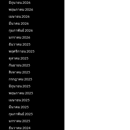
มิถุนายน 2026
พฤษภาคม 2026
เมษายน 2026
มีนาคม 2026
กุมภาพันธ์ 2026
มกราคม 2026
ธันวาคม 2025
พฤศจิกายน 2025
ตุลาคม 2025
กันยายน 2025
สิงหาคม 2025
กรกฎาคม 2025
มิถุนายน 2025
พฤษภาคม 2025
เมษายน 2025
มีนาคม 2025
กุมภาพันธ์ 2025
มกราคม 2025
ธันวาคม 2024