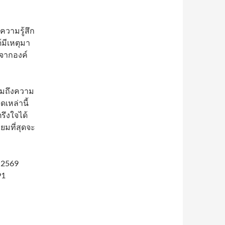
ความรู้สึก
้มีเหตุมา
าจากองค์
รวมถึงความ
ดเหล่านี้
รึงใจได้
่ยมที่สุดจะ
 2569
91