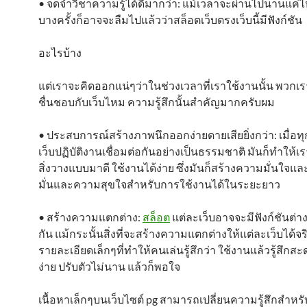
• จดจำวิชาความรู้ได้ดีมากว่า: แม้เวลาจะผ่านไปนานแค่
บางครั้งก็อาจจะลืมไปแล้วว่าสล็อตเว็บตรงเว็บนี้มีฟังก์ชัน
อะไรบ้าง
แต่เราจะคิดออกแน่ๆว่าในช่วงเวลาที่เราใช้งานนั้น พวกเราร
ชื่นชอบกับเว็บไหม ความรู้สึกนั้นสำคัญมากครับผม
• ประสบการณ์สร้างภาพนึกออกง่ายดายเสียยิ่งกว่า: เมื่อท
เว็บปฏิบัติงานเชื่อมต่อกันอย่างเป็นธรรมชาติ มันก็ทำให้เร
สิ่งวางแบบมาดี ใช้งานได้ง่าย ซึ่งมันก็สร้างความมั่นใจแล
มั่นและความสุขใจสำหรับการใช้งานได้ในระยะยาว
• สร้างความแตกต่าง:
สล็อต
แต่ละเว็บอาจจะมีฟังก์ชันต่าง
กัน แม้กระนั้นสิ่งที่จะสร้างความแตกต่างให้แต่ละเว็บได้จริง
รายละเอียดเล็กๆที่ทำให้คนเล่นรู้สึกว่า ใช้งานแล้วรู้สึกสะ
ง่าย ปรับตัวไม่นาน แล้วก็พอใจ
เนื้อหาเล็กๆบนเว็บไซต์ pg สามารถเปลี่ยนความรู้สึกสำหรั