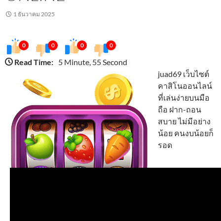
1 ธันวาคม 2025
0
0
0
0
Read Time:
5 Minute, 55 Second
juad69 เว็บไซต์
คาสิโนออนไลน์
ที่เล่นง่ายบนมือ
ถือ ฝาก-ถอน
สบาย ไม่มีอย่าง
น้อย คนงบน้อยก็
รอด