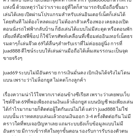
แห่งนี้ ด้วยเหตุว่าไม่ว่าเราจะอยู่ที่ใดก็สามารถจับมือถือขึ้นมา
เล่นได้เลย เปิดผ่านโปรแกรมสำหรับเล่นอินเตอร์เน็ตก็เล่นได้
โดยทันที ไม่ต้องโหลดแอป ไม่ต้องกลัวเครื่องพอง เคยลองเปิด
ตอนนั่งรถไฟฟ้ากลับบ้าน ก็ยังเล่นได้แบบไม่มีสะดุด หรือตอนพัก
เที่ยงที่ค๊อฟฟี่ช็อป ก็ใช้โทรศัพท์เคลื่อนที่เชื่อมต่ออินเทอร์เน็ตธร
รมดาๆก็เล่นจ๊วด 69ได้ลื่นๆสำหรับเราที่ไม่ค่อยอยู่นิ่ง การที่
juad888 ดีไซน์ระบบให้เล่นผ่านมือถือได้เต็มสมรรถนะเป็นจุด
ขายจริงๆ
juad69 ระบบไม่มีอันตราย การเงินมั่นคง เบิกเงินได้จริงไม่โดน
แบน เพราะว่าไม่ล็อกยูส ไม่คดโกงลูกค้า
เรื่องความน่าไว้ใจพวกเราค่อนข้างซีเรียส เพราะว่าเคยพบเว็บ
ไซต์จ๊วด 69ที่พอเพียงถอนเงินแล้วล็อกยูส แบนบัญชี พอเพียงเล่น
ได้กำไรมากมายก็ติดต่อผู้ใดกันแน่ไม่ได้ แต่ว่า juad888 ไม่ใช่
แบบนั้น เราทดสอบเล่นแล้วถอนเงินออก 3-4 ครั้งติดต่อกัน ไม่มี
คราวใดที่พบเจอปัญหาเลย แถมระบบยังเก็บข้อมูลแบบไม่มี
อันตราย มีการเข้ารหัสในทุกขั้นตอน รองรับการรับรองตัวตน