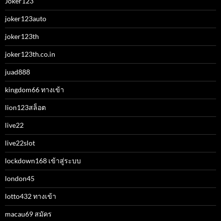
Joker123
joker123auto
joker123th
joker123th.co.in
juad888
kingdom66 ทางเข้า
lion123สล็อต
live22
live22slot
lockdown168 เข้าสู่ระบบ
london45
lotto432 ทางเข้า
macau69 สมัคร