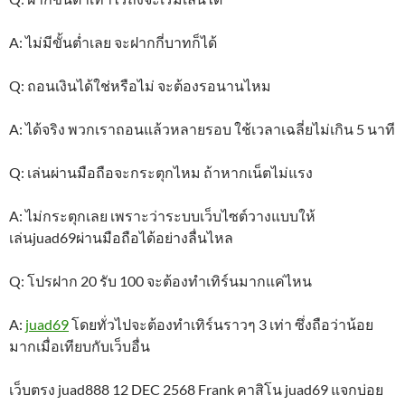
A: ไม่มีขั้นต่ำเลย จะฝากกี่บาทก็ได้
Q: ถอนเงินได้ใช่หรือไม่ จะต้องรอนานไหม
A: ได้จริง พวกเราถอนแล้วหลายรอบ ใช้เวลาเฉลี่ยไม่เกิน 5 นาที
Q: เล่นผ่านมือถือจะกระตุกไหม ถ้าหากเน็ตไม่แรง
A: ไม่กระตุกเลย เพราะว่าระบบเว็บไซต์วางแบบให้
เล่นjuad69ผ่านมือถือได้อย่างลื่นไหล
Q: โปรฝาก 20 รับ 100 จะต้องทำเทิร์นมากแค่ไหน
A:
juad69
โดยทั่วไปจะต้องทำเทิร์นราวๆ 3 เท่า ซึ่งถือว่าน้อย
มากเมื่อเทียบกับเว็บอื่น
เว็บตรง juad888 12 DEC 2568 Frank คาสิโน juad69 แจกบ่อย