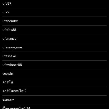
ufa89
ufa9
ufabombx
ufafox88
ufanance
ufasexygame
ufasnake
ufawinner88
veewin
คาสิโน
คาสิโนออนไลน์
ซอยเบท
ซื้อหวยออนไลน์ 24