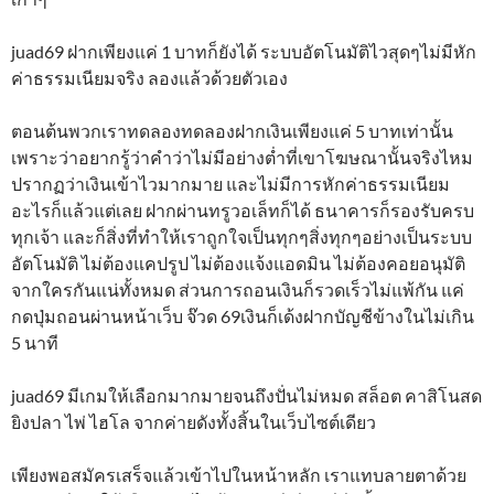
juad69 ฝากเพียงแค่ 1 บาทก็ยังได้ ระบบอัตโนมัติไวสุดๆไม่มีหัก
ค่าธรรมเนียมจริง ลองแล้วด้วยตัวเอง
ตอนต้นพวกเราทดลองทดลองฝากเงินเพียงแค่ 5 บาทเท่านั้น
เพราะว่าอยากรู้ว่าคำว่าไม่มีอย่างต่ำที่เขาโฆษณานั้นจริงไหม
ปรากฏว่าเงินเข้าไวมากมาย และไม่มีการหักค่าธรรมเนียม
อะไรก็แล้วแต่เลย ฝากผ่านทรูวอเล็ทก็ได้ ธนาคารก็รองรับครบ
ทุกเจ้า และก็สิ่งที่ทำให้เราถูกใจเป็นทุกๆสิ่งทุกๆอย่างเป็นระบบ
อัตโนมัติ ไม่ต้องแคปรูป ไม่ต้องแจ้งแอดมิน ไม่ต้องคอยอนุมัติ
จากใครกันแน่ทั้งหมด ส่วนการถอนเงินก็รวดเร็วไม่แพ้กัน แค่
กดปุ่มถอนผ่านหน้าเว็บ จ๊วด 69เงินก็เด้งฝากบัญชีข้างในไม่เกิน
5 นาที
juad69 มีเกมให้เลือกมากมายจนถึงปั่นไม่หมด สล็อต คาสิโนสด
ยิงปลา ไพ่ ไฮโล จากค่ายดังทั้งสิ้นในเว็บไซต์เดียว
เพียงพอสมัครเสร็จแล้วเข้าไปในหน้าหลัก เราแทบลายตาด้วย