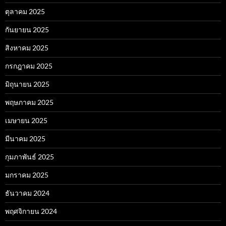
ตุลาคม 2025
กันยายน 2025
สิงหาคม 2025
กรกฎาคม 2025
มิถุนายน 2025
พฤษภาคม 2025
เมษายน 2025
มีนาคม 2025
กุมภาพันธ์ 2025
มกราคม 2025
ธันวาคม 2024
พฤศจิกายน 2024