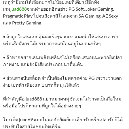
เหตุว่ามีเกมให้เลือกมากไม่น้อยเลยทีเดียว มีอีกทั้ง
เกม
juad888
จากค่ายยอดฮิตอย่าง PG Soft, Joker Gaming,
Pragmatic Play ไปจนถึงคาสิโนสดจาก SA Gaming, AE Sexy
และ Pretty Gaming
• ถ้าถูกใจเล่นแบบลุ้นผลเร็วๆพวกเราแนะนำให้เล่นบาคาร่า
หรือเสือมังกร ได้บรรยากาศเสมือนอยู่ในบ่อนจริงๆ
• ถ้าหากอยากเล่นเพลิดเพลินๆไม่เครียด เสนอแนะพวกยิงปลา
ภาพงาม แถมยังมีเสียงประกอบน่าตื่นเต้น
• ส่วนสายปั่นสล็อต จำเป็นต้องไม่พลาดค่าย PG เพราะว่าแตก
ง่าย เบทต่ำ เพียงแค่ 1 บาทก็หมุนได้แล้ว
ที่สำคัญคือ juad888 แยกหมวดหมู่ชัดเจน ไม่ว่าจะเป็นมือใหม่
หรือมือโปรก็หาเกมที่ถูกใจได้อย่างง่ายๆ
โปรเด็ด juad69 แบบไม่แออัดยัดเยียด เลือกรับหรือเปล่ารับก็ได้
ประทับใจสายไม่ชอบติดเทิร์น