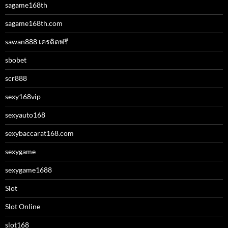
sagame168th
sagame168th.com
sawan888 เครดิตฟรี
sbobet
scr888
sexy168vip
sexyauto168
sexybaccarat168.com
sexygame
sexygame1688
Slot
Slot Online
slot168