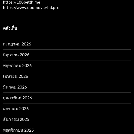
https://188betth.me
https://www.doomovie-hd.pro
คลังเก็บ
กรกฎาคม 2026
มิถุนายน 2026
พฤษภาคม 2026
เมษายน 2026
มีนาคม 2026
กุมภาพันธ์ 2026
มกราคม 2026
ธันวาคม 2025
พฤศจิกายน 2025