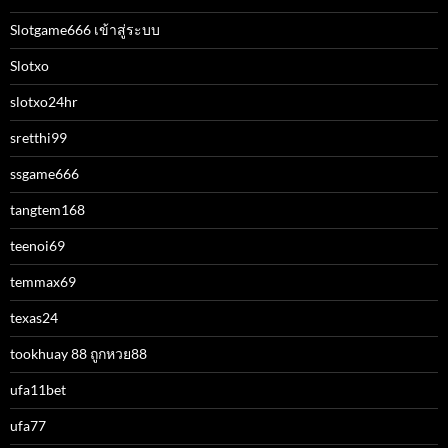
Slotgame666 เข้าสู่ระบบ
Slotxo
slotxo24hr
sretthi99
ssgame666
tangtem168
teenoi69
temmax69
texas24
tookhuay 88 ถูกหวย88
ufa11bet
ufa77