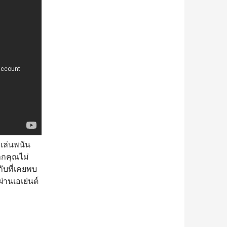
รเล่นพนัน
หากคุณไม่
กับที่เคยพบ
่านเอเย่นต์