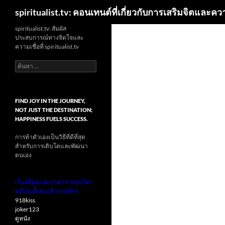
ค้นหา
spiritualist.tv: คอนเทนต์ที่เกี่ยวกับการเสริมจิตและคว
spiritualist.tv: สัมผัส
ประสบการณ์ทางจิตใจและ
ความเชื่อที่ spiritualist.tv
ค้นหา
สำหรับ:
FIND JOY IN THE JOURNEY,
NOT JUST THE DESTINATION;
HAPPINESS FUELS SUCCESS.
การท้าตัวเองเป็นวิธีที่ดีที่สุด
สำหรับการเติบโตและพัฒนา
ตนเอง
เว็บสล็อตและบาคาร่าของโคร
ตดีเว็บนี้เล่นแล้วรวยจัดๆ
918kiss
joker123
ดูหนัง