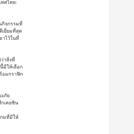
ะเทศไทย:
นกิจกรรมที่
ยี่ยมที่สุด
าไว้ในที่
าสิ่งที่
้มีให้เลือก
พร้อมกราฟิก
ยงภัย
สึกเคยชิน
กมที่มีให้