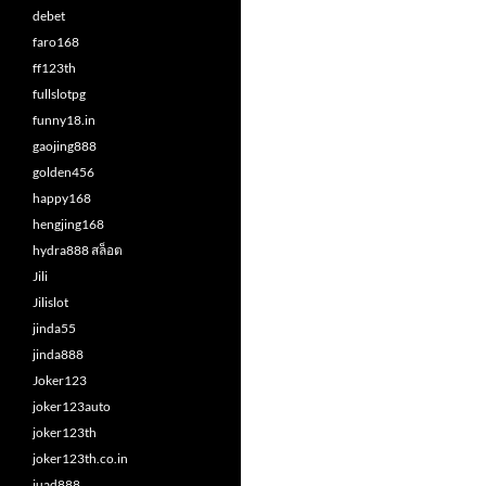
debet
faro168
ff123th
fullslotpg
funny18.in
gaojing888
golden456
happy168
hengjing168
hydra888 สล็อต
Jili
Jilislot
jinda55
jinda888
Joker123
joker123auto
joker123th
joker123th.co.in
juad888