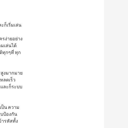
็เริ่มเล่น
ครง่ายอย่าง
อมเล่นได้
ทุกๆที่ ทุก
ยรสูงมากมาย
โหลดเร็ว
ย และก็ระบบ
์เป็น ความ
บบป้องกัน
ารหัสทั้ง