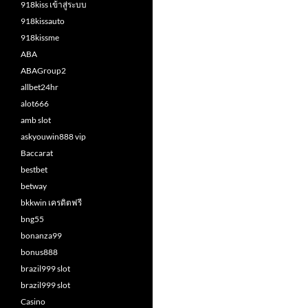
918kiss เข้าสู่ระบบ
918kissauto
918kissme
ABA
ABAGroup2
allbet24hr
alot666
amb slot
askyouwin888 vip
Baccarat
bestbet
betway
bkkwin เครดิตฟรี
bng55
bonanza99
bonus888
brazil999 slot
brazil999 slot
Casino