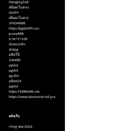
Hengjing168
สล็อตเว็บตรง
slot99
สล็อตเว็บตรง
JINDA888
https://pgslot99.run
pussy888
บาคาร่า168
slotxo24hr
slotpg
คลิปโป๊
1xbetth
pgslot
pgslot
pg slot
allbet24
pgslot
https://188betth.me
https://www.doomovie-hd.pro
คลังเก็บ
กรกฎาคม 2026