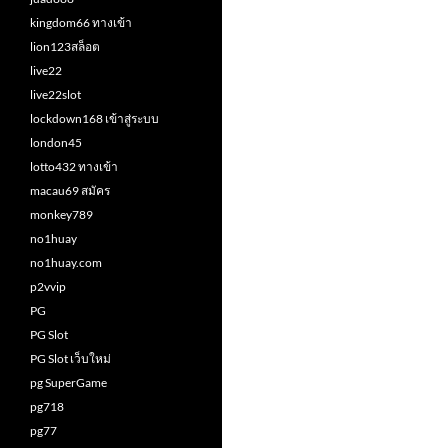
kingdom66 ทางเข้า
lion123สล็อต
live22
live22slot
lockdown168 เข้าสู่ระบบ
london45
lotto432 ทางเข้า
macau69 สมัคร
monkey789
no1huay
no1huay.com
p2vvip
PG
PG Slot
PG Slot เว็บใหม่
pg SuperGame
pg718
pg77