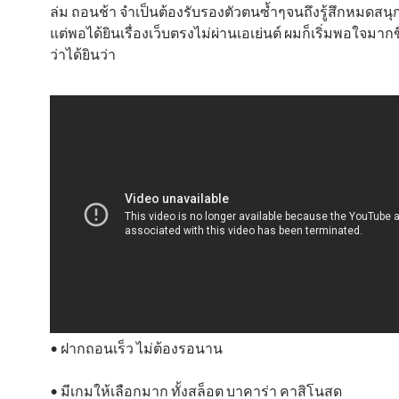
ล่ม ถอนช้า จำเป็นต้องรับรองตัวตนซ้ำๆจนถึงรู้สึกหมดสนุ
แต่พอได้ยินเรื่องเว็บตรงไม่ผ่านเอเย่นต์ ผมก็เริ่มพอใจมากขึ
ว่าได้ยินว่า
• ฝากถอนเร็ว ไม่ต้องรอนาน
• มีเกมให้เลือกมาก ทั้งสล็อต บาคาร่า คาสิโนสด