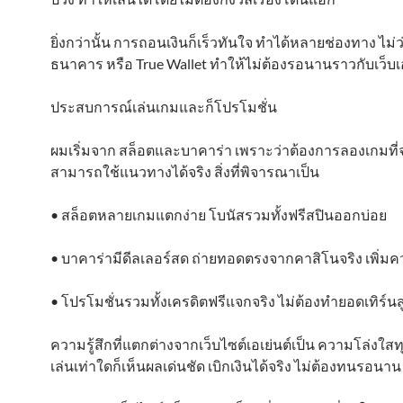
ยิ่งกว่านั้น การถอนเงินก็เร็วทันใจ ทำได้หลายช่องทาง ไม่ว
ธนาคาร หรือ True Wallet ทำให้ไม่ต้องรอนานราวกับเว็บเอ
ประสบการณ์เล่นเกมและก็โปรโมชั่น
ผมเริ่มจาก สล็อตและบาคาร่า เพราะว่าต้องการลองเกมที่จ
สามารถใช้แนวทางได้จริง สิ่งที่พิจารณาเป็น
• สล็อตหลายเกมแตกง่าย โบนัสรวมทั้งฟรีสปินออกบ่อย
• บาคาร่ามีดีลเลอร์สด ถ่ายทอดตรงจากคาสิโนจริง เพิ่มคว
• โปรโมชั่นรวมทั้งเครดิตฟรีแจกจริง ไม่ต้องทำยอดเทิร์นส
ความรู้สึกที่แตกต่างจากเว็บไซต์เอเย่นต์เป็น ความโล่งใสท
เล่นเท่าใดก็เห็นผลเด่นชัด เบิกเงินได้จริง ไม่ต้องทนรอนาน