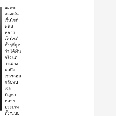
ผมเคย
ลองเล่น
เว็บไซต์
พนัน
หลาย
เว็บไซต์
ทั้งๆที่พูด
ว่า ได้เงิน
จริง แต่
ว่าเพียง
พอถึง
เวลาถอน
กลับพบ
เจอ
ปัญหา
หลาย
ประเภท
ทั้งระบบ