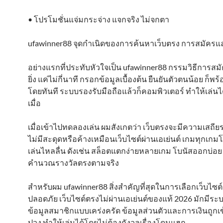
• โปรโมชั่นแจ่มกระจ่าง แจกจริง ไม่จกตา
ufawinner88 จุดกำเนิดของการค้นหาเว็บตรง การสมัครและก
อย่างแรกที่ประทับหัวใจเป็น ufawinner88 กรรมวิธีการสมั
ยิ่ง แค่ไม่กี่นาที กรอกข้อมูลเบื้องต้น ยืนยันตัวตนน้อย ก็พร้
โดยทันที ระบบรองรับมือถือแล้วก็คอมพิวเตอร์ ทำให้เล่นได้
เมื่อ
เมื่อเข้าไปทดลองเล่น ผมสังเกตว่า เว็บตรงจะมีความเสถี
ไม่มีสะดุดหรือค้างเหมือนเว็บไซต์ผ่านเอเย่นต์ เกมทุกเกม
เล่นไหลลื่น ดังเช่น สล็อตแตกง่ายหลายเกม โบนัสออกบ่อ
คำนวณรางวัลตรงตามจริง
สำหรับผม ufawinner88 สิ่งสำคัญที่สุดในการเลือกเว็บไซต
ปลอดภัย เว็บไซต์ตรงไม่ผ่านเอเย่นต์ของแท้ 2026 มักมีระ
ข้อมูลสมาชิกแบบเคร่งครัด ข้อมูลส่วนตัวและการเงินถูกเข้
ปวง ทำให้เล่นได้โดยไม่ต้องกังวลเรื่องโดนแฮก