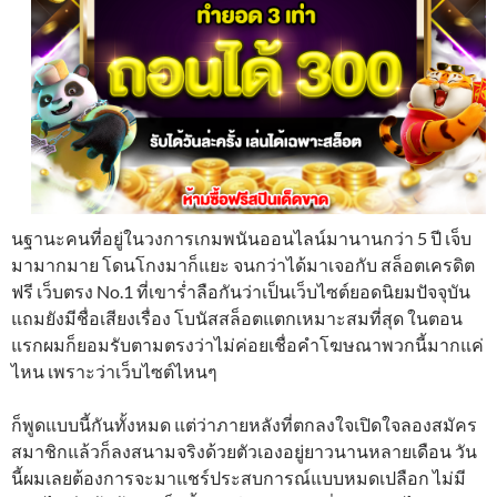
นฐานะคนที่อยู่ในวงการเกมพนันออนไลน์มานานกว่า 5 ปี เจ็บ
มามากมาย โดนโกงมาก็แยะ จนกว่าได้มาเจอกับ สล็อตเครดิต
ฟรี เว็บตรง No.1 ที่เขาร่ำลือกันว่าเป็นเว็บไซต์ยอดนิยมปัจจุบัน
แถมยังมีชื่อเสียงเรื่อง โบนัสสล็อตแตกเหมาะสมที่สุด ในตอน
แรกผมก็ยอมรับตามตรงว่าไม่ค่อยเชื่อคำโฆษณาพวกนี้มากแค่
ไหน เพราะว่าเว็บไซต์ไหนๆ
ก็พูดแบบนี้กันทั้งหมด แต่ว่าภายหลังที่ตกลงใจเปิดใจลองสมัคร
สมาชิกแล้วก็ลงสนามจริงด้วยตัวเองอยู่ยาวนานหลายเดือน วัน
นี้ผมเลยต้องการจะมาแชร์ประสบการณ์แบบหมดเปลือก ไม่มี