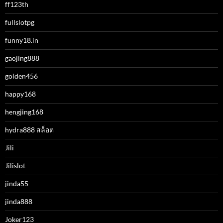
ff123th
fullslotpg
funny18.in
gaojing888
golden456
happy168
hengjing168
hydra888 สล็อต
Jili
Jilislot
jinda55
jinda888
Joker123