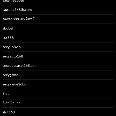
sagame168th
sagame168th.com
sawan888 เครดิตฟรี
sbobet
scr888
sexy168vip
sexyauto168
sexybaccarat168.com
sexygame
sexygame1688
Slot
Slot Online
slot168