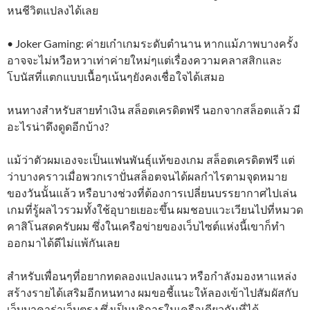
หนชีวิตแปลงได้เลย
• Joker Gaming: ค่ายเก๋าเกมระดับตำนาน หากแม้ภาพบางครั้ง
อาจจะไม่หวือหวาเท่าค่ายใหม่ๆแต่เรื่องความคลาสสิกและ
โบนัสที่แตกแบบเนื้อๆเน้นๆยังคงเชื่อใจได้เสมอ
หนทางสำหรับสายทำเงิน สล็อตเครดิตฟรี นอกจากสล็อตแล้ว มี
อะไรน่าดึงดูดอีกบ้าง?
แม้ว่าตัวผมเองจะเป็นแฟนพันธุ์แท้ของเกม สล็อตเครดิตฟรี แต่
ว่าบางคราวเมื่อพวกเราปั่นสล็อตจนได้ผลกำไรตามจุดหมาย
ของวันนั้นแล้ว หรือบางช่วงที่ต้องการเปลี่ยนบรรยากาศไปเล่น
เกมที่รู้ผลไวรวมทั้งใช้อุบายเยอะขึ้น ผมชอบแวะเวียนไปที่หมวด
คาสิโนสดครับผม ซึ่งในเครือข่ายของเว็บไซต์แห่งนี้เขาก็ทำ
ออกมาได้ดีไม่แพ้กันเลย
สำหรับเพื่อนๆที่อยากทดลองแปลงแนว หรือกำลังมองหาแหล่ง
สร้างรายได้เสริมอีกหนทาง ผมขอชี้แนะให้ลองเข้าไปสัมผัสกับ
เว็บบาคาร่าเว็บตรง ซึ่งเป็นบริการในเครือเดียวกันที่ได้