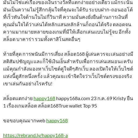
มันไม่ใช่แค่เรื่องของเงินรางวัลที่แตกง่ายอย่างเดียว แม้กระนั้น
มันเป็นความไม่รู้สึกกลุ้มใจที่คุณจะได้รับ ระบบฝาก-ถอนออโต้
ที่เร็วทันใจด้านในไม่กี่วินาที ความมั่นคงยั่งยืนด้านการเงินที่
คุณมั่นใจได้ว่าเล่นได้หลักแสนหลักล้านก็ถอนได้จริง ตลอดจน
ความมากมายหลายของเกมที่มีให้เลือกเล่นแบบไม่รู้จบ อีกทั้ง
สล็อต บาคาร่า รวมทั้งคาสิโนสดอื่นๆ
ท้ายที่สุด การพนันมีการเสี่ยง สล็อต168 ผู้เล่นควรจะเล่นอย่างมี
สติสัมปชัญญะและก็ใช้เงินเย็นสำหรับเพื่อการเล่นเสมอนะครับ
แม้คุณกำลังมองหาเว็บไซต์คู่ใจดีๆสักเว็บ ลองเปิดใจให้เว็บไซต์
แห่งนี้ดูสักหนึ่งครั้ง แล้วคุณจะเข้าจิตใจว่าเว็บไซต์ตรงของจริง
เขาเล่นกันอย่างไรครับ!
สล็อตแตกง่าย
happy168
happy168a.com 23 ก.ค. 69 Kristy ยืน
1 เรื่องเกมสล็อต สล็อต168True wallet Top 95
ขอขอบคุณมากweb
happy168
https://rebrand.ly/happy168-a