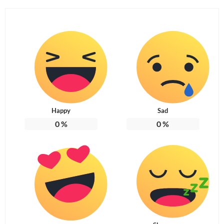
Happy
Sad
0
%
0
%