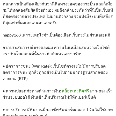
คนกล่าวเป็นเสียงเดียวกันว่านี่คือทางรอดของสายปั่น และก็เมื่อ
ผมได้ทดลองสัมผัสด้วยตัวเอง ผมถึงกล้าประกันว่าที่นี่เป็นเว็บแท้
ที่ส่งตรงจากต่างประเทศ ไม่ผ่านตัวกลาง รวมทั้งมีระบบที่เสถียร
ที่สุดเท่าที่ผมเคยเล่นมาเลยครับ
happy168 เพราะเหตุไรจำเป็นต้องเลือกเว็บตรงไม่ผ่านเอเย่นต์
จากประสบการณ์ตรงของผม ความไม่เหมือนระหว่างเว็บไซต์
ตรงกับเว็บเอเย่นต์นั้นราวฟ้ากับเหวเลยขอรับ:
• อัตราการชนะ (Win Rate): เว็บไซต์ตรงจะไม่มีการปรับลด
อัตราการชนะ ทุกสิ่งทุกอย่างเป็นไปตามมาตรฐานสากลของ
ค่ายเกม (RTP)
• ความปลอดภัยทางด้านการเงิน:
สล็อตเครดิตฟรี
ฝาก-ถอนเร็ว
ผ่านระบบออโต้ เงินเข้าเต็มปริมาณไม่มีหักเปอร์เซ็นต์
• การบริการ: มีทีมงานมืออาชีพซัพพอร์ตตลอด 1 วัน ไม่ใช่บอท
ที่ตอบคำถามแบบหุ่นยนต์