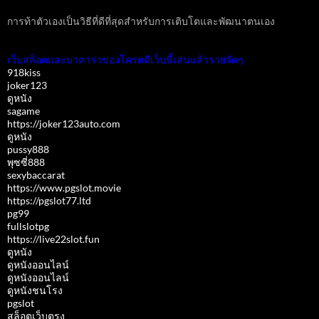
การท้าตัวเองเป็นวิธีที่ดีที่สุดสำหรับการเติบโตและพัฒนาตนเอง
เว็บสล็อตและบาคาร่าของโครตดีเว็บนี้เล่นแล้วรวยจัดๆ
918kiss
joker123
ดูหนัง
sagame
https://joker123auto.com
ดูหนัง
pussy888
พุซซี่888
sexybaccarat
https://www.pgslot.movie
https://pgslot77.ltd
pg99
fullslotpg
https://live22slot.fun
ดูหนัง
ดูหนังออนไลน์
ดูหนังออนไลน์
ดูหนังชนโรง
pgslot
สล็อตเว็บตรง