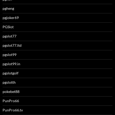
pgheng
pgjoker69
PGSlot
pgslot77
pgslot77.ltd
pgslot99
pgslot99.in
pgslotgolf
pgslotth
pokebet88
PunPro66
PunPro66.tv