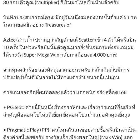
30 รอบ ตัวคูณ (Multiplier) ก็เริ่มมาไหลเป็นน้ำแล้วครับ
บันทึกประสบการณ์ตรง: มีอยู่วันหนึ่งผมลองเบทขั้นต่ำแค่ 5 บาท
ในเกมยอดฮิตอย่าง Treasures of
Aztec (สาวถ้ำ) ปรากฏว่าสัญลักษณ์ Scatter เข้า 4 ตัว ได้ฟรีสปิน
10 ครั้ง ในช่วงฟรีสปินนั้นตัวคูณมากยิ่งขึ้นจนกระทั่งจบเกมผม
ได้รางวัล Super Mega Win กลับมาเกือบจะ 4,000 บาท!
จากทุนหลักร้อย ลองคิดดูเอาเถอะนะครับว่าถ้าเกิดเว็บมีการ
ปรับเปอร์เซ็นต์ มันอาจไม่มีทางแตกง่ายขนาดนี้แน่นอน
ค่ายเกมยอดฮิตที่ผมทดลองแล้วว่า แตกหนัก จริง สล็อต168
• PG Slot: ค่ายนี้ยืนหนึ่งเรื่องกราฟิกและเรื่องราวเกมที่รื้นเริง ที่
สำคัญคือคอมโบไหลดีเยี่ยม ยิ่งคอมโบสม่ำเสมอตัวคูณยิ่งสูง
• Pragmatic Play (PP): คนไหนกันแน่ชอบสายซื้อฟรีสปินจำเป็น
ต้องค่ายนี้เลยขอรับ รางวัลแจ็กเพียงพอตใหญ่ (Max Win) แตก