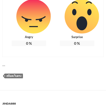
Angry
Surprise
0
%
0
%
…
สล็อตเว็บตรง
JINDA888