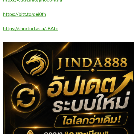
https://bitt.to/dei0fh
https://shorturl.asia/JBAtc