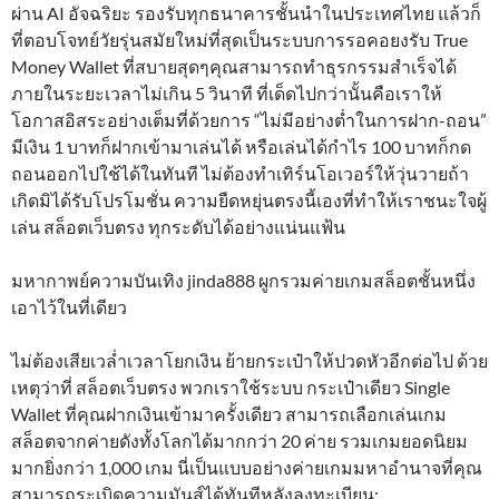
ผ่าน AI อัจฉริยะ รองรับทุกธนาคารชั้นนำในประเทศไทย แล้วก็
ที่ตอบโจทย์วัยรุ่นสมัยใหม่ที่สุดเป็นระบบการรอคอยงรับ True
Money Wallet ที่สบายสุดๆคุณสามารถทำธุรกรรมสำเร็จได้
ภายในระยะเวลาไม่เกิน 5 วินาที ที่เด็ดไปกว่านั้นคือเราให้
โอกาสอิสระอย่างเต็มที่ด้วยการ “ไม่มีอย่างต่ำในการฝาก-ถอน”
มีเงิน 1 บาทก็ฝากเข้ามาเล่นได้ หรือเล่นได้กำไร 100 บาทก็กด
ถอนออกไปใช้ได้ในทันที ไม่ต้องทำเทิร์นโอเวอร์ให้วุ่นวายถ้า
เกิดมิได้รับโปรโมชั่น ความยืดหยุ่นตรงนี้เองที่ทำให้เราชนะใจผู้
เล่น สล็อตเว็บตรง ทุกระดับได้อย่างแน่นแฟ้น
มหากาพย์ความบันเทิง jinda888 ผูกรวมค่ายเกมสล็อตชั้นหนึ่ง
เอาไว้ในที่เดียว
ไม่ต้องเสียเวล่ำเวลาโยกเงิน ย้ายกระเป๋าให้ปวดหัวอีกต่อไป ด้วย
เหตุว่าที่ สล็อตเว็บตรง พวกเราใช้ระบบ กระเป๋าเดียว Single
Wallet ที่คุณฝากเงินเข้ามาครั้งเดียว สามารถเลือกเล่นเกม
สล็อตจากค่ายดังทั้งโลกได้มากกว่า 20 ค่าย รวมเกมยอดนิยม
มากยิ่งกว่า 1,000 เกม นี่เป็นแบบอย่างค่ายเกมมหาอำนาจที่คุณ
สามารถระเบิดความมันส์ได้ทันทีหลังลงทะเบียน: