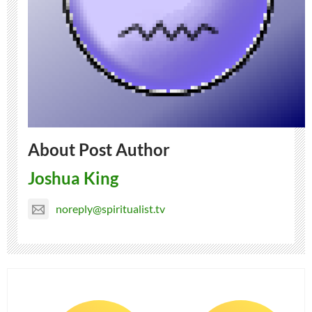
About Post Author
Joshua King
noreply@spiritualist.tv