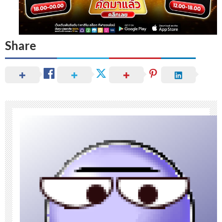
Share