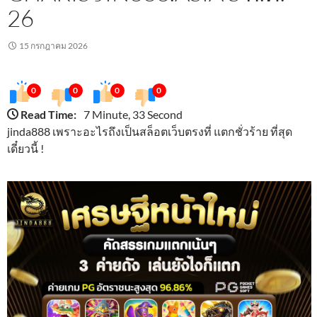
26
15 กรกฎาคม 2026
0
0
0
0
Read Time:
7 Minute, 33 Second
jinda888 เพราะอะไรถึงเป็นสล็อตเว็บตรงที่ แตกชั่วร้าย ที่สุด
เดี๋ยวนี้ !