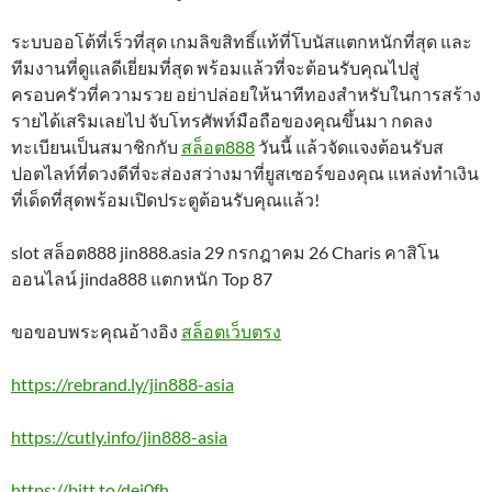
ระบบออโต้ที่เร็วที่สุด เกมลิขสิทธิ์แท้ที่โบนัสแตกหนักที่สุด และ
ทีมงานที่ดูแลดีเยี่ยมที่สุด พร้อมแล้วที่จะต้อนรับคุณไปสู่
ครอบครัวที่ความรวย อย่าปล่อยให้นาทีทองสำหรับในการสร้าง
รายได้เสริมเลยไป จับโทรศัพท์มือถือของคุณขึ้นมา กดลง
ทะเบียนเป็นสมาชิกกับ
สล็อต888
วันนี้ แล้วจัดแจงต้อนรับส
ปอตไลท์ที่ดวงดีที่จะส่องสว่างมาที่ยูสเซอร์ของคุณ แหล่งทำเงิน
ที่เด็ดที่สุดพร้อมเปิดประตูต้อนรับคุณแล้ว!
slot สล็อต888 jin888.asia 29 กรกฎาคม 26 Charis คาสิโน
ออนไลน์ jinda888 แตกหนัก Top 87
ขอขอบพระคุณอ้างอิง
สล็อตเว็บตรง
https://rebrand.ly/jin888-asia
https://cutly.info/jin888-asia
https://bitt.to/dei0fh