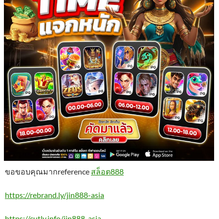
ขอขอบคุณมากreference
สล็อต888
https://rebrand.ly/jin888-asia
https://cutly.info/jin888-asia