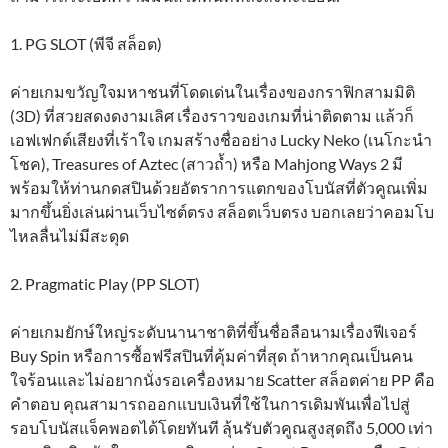
1. PG SLOT (พีจี สล็อต)
ค่ายเกมขวัญใจมหาชนที่โดดเด่นในเรื่องของกราฟิกสามมิติ
(3D) ที่สวยสดงดงามเลิศ เรื่องราวของเกมที่น่าติดตาม แล้วก็
เอฟเฟกต์เสียงที่เร้าใจ เกมสร้างชื่ออย่าง Lucky Neko (เนโกะนำ
โชค), Treasures of Aztec (สาวถ้ำ) หรือ Mahjong Ways 2 มี
พร้อมให้ท่านกดสปินด้วยอัตราการแตกของโบนัสที่ตัวคูณเพิ่ม
มากขึ้นยิ่งเล่นผ่านเว็บไซต์ตรง สล็อตเว็บตรง บอกเลยว่าคอมโบ
ไหลลื่นไม่มีสะดุด
2. Pragmatic Play (PP SLOT)
ค่ายเกมยักษ์ใหญ่ระดับนานาชาติที่ขึ้นชื่อลือนามเรื่องฟีเจอร์
Buy Spin หรือการซื้อฟรีสปินที่คุ้มค่าที่สุด ถ้าหากคุณเป็นคน
ใจร้อนและไม่อยากนั่งรอเครื่องหมาย Scatter สล็อตค่าย PP คือ
คำตอบ คุณสามารถออกแบบเงินที่ใช้ในการเดิมพันเพื่อไปสู่
รอบโบนัสแจ็คพอตได้โดยทันที ลุ้นรับตัวคูณสูงสุดถึง 5,000 เท่า