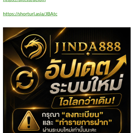
https://shorturl.asia/JBAtc