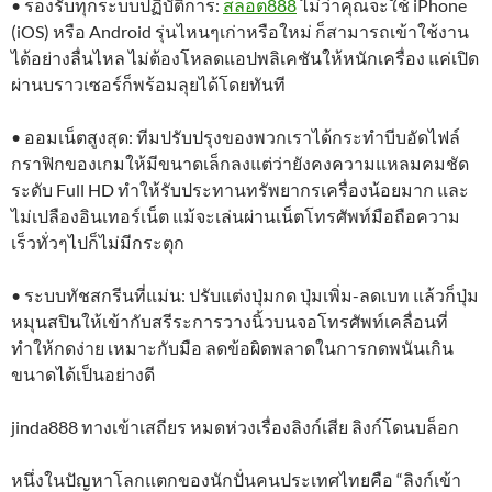
• รองรับทุกระบบปฏิบัติการ:
สล็อต888
ไม่ว่าคุณจะใช้ iPhone
(iOS) หรือ Android รุ่นไหนๆเก่าหรือใหม่ ก็สามารถเข้าใช้งาน
ได้อย่างลื่นไหล ไม่ต้องโหลดแอปพลิเคชันให้หนักเครื่อง แค่เปิด
ผ่านบราวเซอร์ก็พร้อมลุยได้โดยทันที
• ออมเน็ตสูงสุด: ทีมปรับปรุงของพวกเราได้กระทำบีบอัดไฟล์
กราฟิกของเกมให้มีขนาดเล็กลงแต่ว่ายังคงความแหลมคมชัด
ระดับ Full HD ทำให้รับประทานทรัพยากรเครื่องน้อยมาก และ
ไม่เปลืองอินเทอร์เน็ต แม้จะเล่นผ่านเน็ตโทรศัพท์มือถือความ
เร็วทั่วๆไปก็ไม่มีกระตุก
• ระบบทัชสกรีนที่แม่น: ปรับแต่งปุ่มกด ปุ่มเพิ่ม-ลดเบท แล้วก็ปุ่ม
หมุนสปินให้เข้ากับสรีระการวางนิ้วบนจอโทรศัพท์เคลื่อนที่
ทำให้กดง่าย เหมาะกับมือ ลดข้อผิดพลาดในการกดพนันเกิน
ขนาดได้เป็นอย่างดี
jinda888 ทางเข้าเสถียร หมดห่วงเรื่องลิงก์เสีย ลิงก์โดนบล็อก
หนึ่งในปัญหาโลกแตกของนักปั่นคนประเทศไทยคือ “ลิงก์เข้า