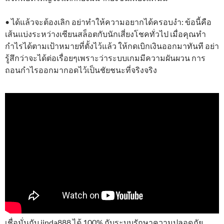
• ได้แล้วจะต้องเลิก อย่าทำให้ความอยากได้ครอบงำ: ข้อนี้คือ
เส้นแบ่งระหว่างเซียนสล็อตกับนักเสี่ยงโชคทั่วไป เมื่อคุณทำ
กำไรได้ตามเป้าหมายที่ตั้งไว้แล้ว ให้กดเบิกเงินออกมาทันที อย่า
รู้สึกว่าจะได้ต่อเรื่อยๆเพราะว่าระบบเกมมีความผันผวน การ
ถอนกำไรออกมากอดไว้เป็นชัยชนะที่จริงจริง
เชื่อมั่นกับ jinda888 ได้ 100% กับระบบรักษาความปลอดภัย