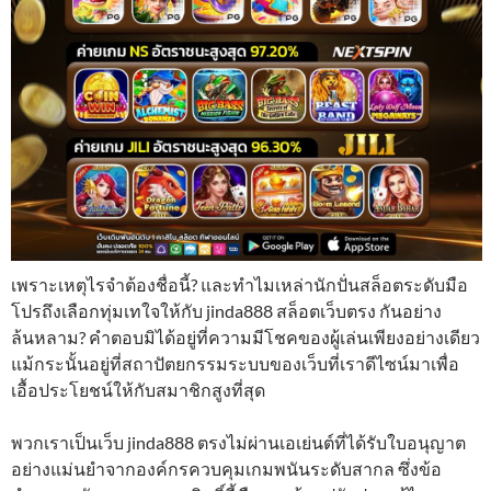
เพราะเหตุไรจำต้องชื่อนี้? และทำไมเหล่านักปั่นสล็อตระดับมือ
โปรถึงเลือกทุ่มเทใจให้กับ jinda888 สล็อตเว็บตรง กันอย่าง
ล้นหลาม? คำตอบมิได้อยู่ที่ความมีโชคของผู้เล่นเพียงอย่างเดียว
แม้กระนั้นอยู่ที่สถาปัตยกรรมระบบของเว็บที่เราดีไซน์มาเพื่อ
เอื้อประโยชน์ให้กับสมาชิกสูงที่สุด
พวกเราเป็นเว็บ jinda888 ตรงไม่ผ่านเอเย่นต์ที่ได้รับใบอนุญาต
อย่างแม่นยำจากองค์กรควบคุมเกมพนันระดับสากล ซึ่งข้อ