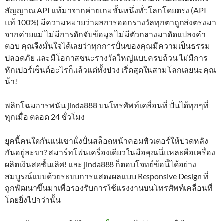
สัญญาณ API แท้มาจากค่ายเกมชั้นหนึ่งทั่วโลกโดยตรง (API
แท้ 100%) มีความหมายว่าผลการออกรางวัลทุกตาถูกส่งตรงมา
จากค่ายแม่ ไม่มีการดักจับข้อมูล ไม่มีตัวกลางมาดัดแปลงคำ
ตอบ คุณจึงมั่นใจได้เลยว่าทุกการปั่นของคุณมีความเป็นธรรม
ปลอดภัย และมีโอกาสชนะรางวัลใหญ่แบบครบถ้วน ไม่มีการ
หักเปอร์เซ็นต์อะไรก็แล้วแต่ทั้งปวง เริ่ดสุดในสามโลกเลยนะคุณ
น้า!
พลิกโฉมการพนัน jinda888 บนโทรศัพท์เคลื่อนที่ ปั่นได้ทุกๆที่
ทุกเมื่อ ตลอด 24 ชั่วโมง
ยุคนี้คนใดกันแน่เขานั่งปั่นสล็อตหน้าคอมพิวเตอร์ให้ปวดหลัง
กันอยู่ละขา? สมาร์ทโฟนเครื่องเดียวในมือคุณนี่แหละคือเครื่อง
ผลิตเงินสดชั้นเลิศ! และ jinda888 ก็ตอบโจทย์ข้อนี้ได้อย่าง
สมบูรณ์แบบด้วยระบบการแสดงผลแบบ Responsive Design ที่
ถูกพัฒนาขึ้นมาเพื่อรองรับการใช้แรงงานบนโทรศัพท์เคลื่อนที่
โดยยิ่งไปกว่านั้น