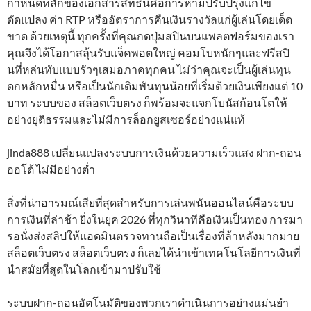
กำหนดหลักของเอกสารสิทธิ์นี้คือการห้ามปรับปรุงแก้ไข
ดัดแปลง ค่า RTP หรืออัตราการคืนเงินรางวัลแก่ผู้เล่นโดยเด็ด
ขาด ด้วยเหตุนี้ ทุกครั้งที่คุณกดปุ่มสปินบนแพลตฟอร์มของเรา
คุณจึงได้โอกาสลุ้นรับแจ็คพอตใหญ่ คอมโบหนักๆและฟรีสปิ
นที่หล่นทับแบบรัวๆเสมอภาคทุกคน ไม่ว่าคุณจะเป็นผู้เล่นทุน
ดกหลักหมื่น หรือเป็นนักเดิมพันทุนน้อยที่เริ่มด้วยเงินเพียงแต่ 10
บาท ระบบของ สล็อตเว็บตรง ก็พร้อมจะแจกโบนัสก้อนโตให้
อย่างยุติธรรมและไม่มีการล็อกยูสเซอร์อย่างแน่แท้
jinda888 เปลี่ยนแปลงระบบการเงินด้วยความเร็วแสง ฝาก-ถอน
ออโต้ ไม่มีอย่างต่ำ
สิ่งที่น่าอารมณ์เสียที่สุดสำหรับการเล่นพนันออนไลน์คือระบบ
การเงินที่ล่าช้า ยิ่งในยุค 2026 ที่ทุกวินาทีคือเงินเป็นทอง การมา
รอนั่งส่งสลิปให้แอดมินตรวจทานถือเป็นเรื่องที่ล้าหลังมากมาย
สล็อตเว็บตรง สล็อตเว็บตรง ก็เลยได้นำเข้าเทคโนโลยีการเงินที่
นำสมัยที่สุดในโลกเข้ามาปรับใช้
ระบบฝาก-ถอนอัตโนมัติของพวกเราดำเนินการอย่างแม่นยำ