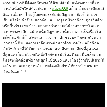
อารมณ์! นาทีนี้ต้องหลีกทางให้ตัวแม่ตัวมัมแห่งวงการสล็อต
ออนไลน์สมัยใหม่ปัจจุบันอย่าง
สล็อต888
สล็อตเว็บตรง เพียงแค่
นั้นค่ะเพื่อนๆ! ไหนผู้ใดเคยประสบพบปัญหากำลังเข้าด้ายเข้า
เข็ม ฟรีสปินกำลังจะแจกเงินแสน แต่จู่ๆหน้าจอก็กระตุก เว็บค้าง
หรือขึ้นว่า Error บ้าง? บอกเลยว่าอารมณ์ค้างมากกว่าโดนเท
กลางทางซะอีก! แม้กระนั้นปัญหาพวกนั้นจะกลายเป็นเรื่องใน
อดีตโดยทันทีถ้าเกิดคุณก้าวเข้ามาเป็นครอบครัวเดียวกับพวก
เราตรงนี้ ด้วยเหตุว่าเราคือหัวหน้าทางด้านเทคโนโลยีสล็อต
เว็บไซต์ตรงที่ได้รับการขนานนามว่ามีระบบเสถียรที่สุด แรง
ที่สุด และก็ตอบโจทย์ไลฟ์สไตล์คนสมัยใหม่ที่ชอบปั่นสล็อตบน
โทรศัพท์เคลื่อนที่มากที่สุดในปี 2026 นี้ค่ะ! ใคร่รู้ว่าเว็บนี้เขามีดี
อะไร และจะพาทุกคนไปแตะต้องเงินล้านได้อย่างไร ตามมา
อ่านกันเลยจ้า!