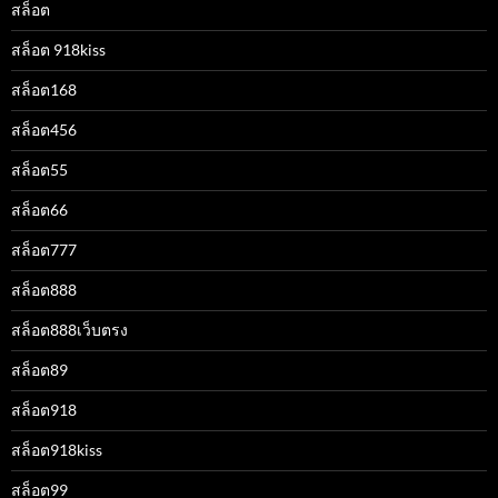
สล็อต
สล็อต 918kiss
สล็อต168
สล็อต456
สล็อต55
สล็อต66
สล็อต777
สล็อต888
สล็อต888เว็บตรง
สล็อต89
สล็อต918
สล็อต918kiss
สล็อต99