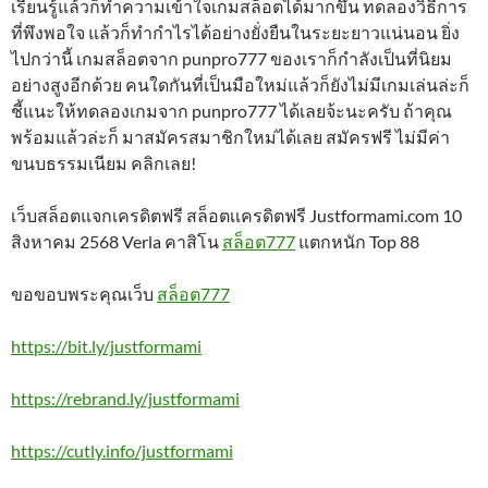
เรียนรู้แล้วก็ทำความเข้าใจเกมสล็อตได้มากขึ้น ทดลองวิธีการ
ที่พึงพอใจ แล้วก็ทำกำไรได้อย่างยั่งยืนในระยะยาวแน่นอน ยิ่ง
ไปกว่านี้ เกมสล็อตจาก punpro777 ของเราก็กำลังเป็นที่นิยม
อย่างสูงอีกด้วย คนใดกันที่เป็นมือใหม่แล้วก็ยังไม่มีเกมเล่นล่ะก็
ชี้แนะให้ทดลองเกมจาก punpro777 ได้เลยจ้ะนะครับ ถ้าคุณ
พร้อมแล้วล่ะก็ มาสมัครสมาชิกใหม่ได้เลย สมัครฟรี ไม่มีค่า
ขนบธรรมเนียม คลิกเลย!
เว็บสล็อตแจกเครดิตฟรี สล็อตเเครดิตฟรี Justformami.com 10
สิงหาคม 2568 Verla คาสิโน
สล็อต777
แตกหนัก Top 88
ขอขอบพระคุณเว็บ
สล็อต777
https://bit.ly/justformami
https://rebrand.ly/justformami
https://cutly.info/justformami