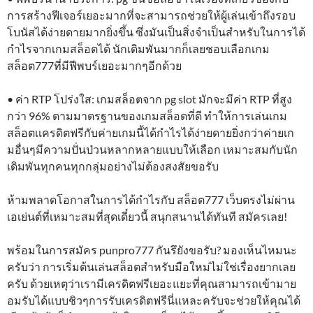
การสร้างฟีเจอร์เยอะมากที่จะสามารถช่วยให้ผู้เล่นเข้าถึงรอบ
โบนัสได้ง่ายดายมากยิ่งขึ้น ซึ่งมันเป็นสิ่งจำเป็นสำหรับในการได้
กำไรจากเกมสล็อตได้ นักเดิมพันมากก็เลยชอบเลือกเกม
สล็อต777ที่มีฟีพบร์เยอะมากๆอีกด้วย
• ค่า RTP โปร่งใส: เกมสล็อตจาก pg slot มักจะมีค่า RTP ที่สูง
กว่า 96% ตามมาตรฐานของเกมสล็อตที่ดี ทำให้การเล่นเกม
สล็อตเเครดิตฟรีกับค่ายเกมนี้ได้กำไรได้ง่ายดายยิ่งกว่าค่ายเก
มอื่นๆมีความปั่นป่วนหลากหลายแบบให้เลือก เหมาะสมกับนัก
เดิมพันทุกคนทุกกลุ่มอย่างไม่ต้องสงสัยขอรับ
ห้ามพลาดโอกาสในการได้กำไรกับ สล็อต777 เว็บตรงไม่ผ่าน
เอเย่นต์ที่เหมาะสมที่สุดเดี๋ยวนี้ สนุกสนานได้ทันที สมัครเลย!
พร้อมในการสมัคร punpro777 กันรึยังขอรับ? มองเห็นไหมนะ
ครับว่า การเริ่มต้นเล่นสล็อตสำหรับมือใหม่ไม่ใช่เรื่องยากเลย
ครับ ด้วยเหตุว่าเรามีเครดิตฟรีเยอะแยะที่คุณสามารถเข้ามาย
อมรับได้แบบชิวๆการรับเครดิตฟรีนี่แหละครับจะช่วยให้คุณได้