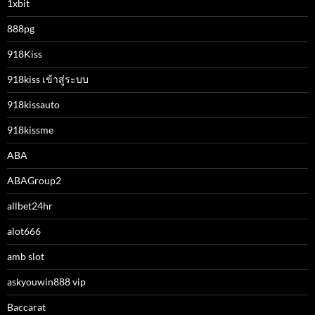
1xbit
888pg
918Kiss
918kiss เข้าสู่ระบบ
918kissauto
918kissme
ABA
ABAGroup2
allbet24hr
alot666
amb slot
askyouwin888 vip
Baccarat