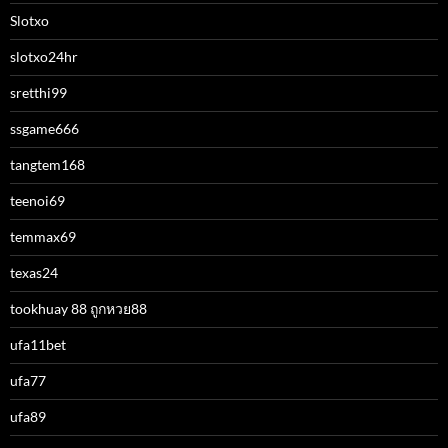
Slotxo
slotxo24hr
sretthi99
ssgame666
tangtem168
teenoi69
temmax69
texas24
tookhuay 88 ถูกหวย88
ufa11bet
ufa77
ufa89