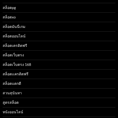
สล็อตpg
สล็อตxo
สล็อตมันนี่เกม
สล็อตออนไลน์
สล็อตเครดิตฟรี
สล็อตเว็บตรง
สล็อตเว็บตรง 168
สล็อตเเครดิตฟรี
สล็อตแตกดี
สวนสุนันทา
สูตรสล็อต
หนังออนไลน์