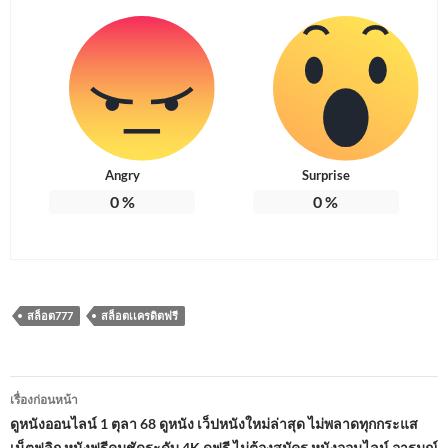
Angry
Surprise
0
%
0
%
สล็อต777
สล็อตเเครดิตฟรี
เมนู
เรื่องก่อนหน้า
นำทาง
ดูหนังออนไลน์ 1 ตุลา 68 ดูหนัง เว็ปหนังใหม่ล่าสุด ไม่พลาดทุกกระแส
เน็ตฟลิก หนังฟรีคมชัดระดับ 4K ดูฟรี ไม่ต้องสมัคร หนังออนไลน์ อารมณ์