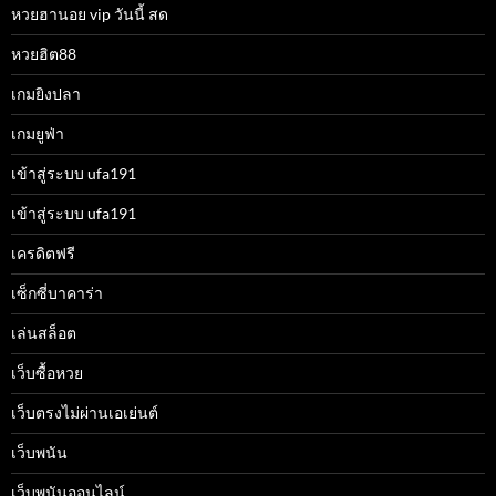
หวยฮานอย vip วันนี้ สด
หวยฮิต88
เกมยิงปลา
เกมยูฟ่า
เข้าสู่ระบบ ufa191
เข้าสู่ระบบ ufa191
เครดิตฟรี
เซ็กซี่บาคาร่า
เล่นสล็อต
เว็บซื้อหวย
เว็บตรงไม่ผ่านเอเย่นต์
เว็บพนัน
เว็บพนันออนไลน์