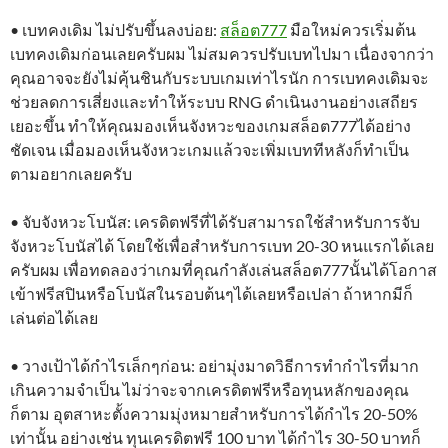
• เบทคงเดิม ไม่ปรับขึ้นลงบ่อย:
สล็อต777
มือใหม่ควรเริ่มต้น
เบทคงเดิมก่อนเลยครับผม ไม่สมควรปรับเบทไปมา เนื่องจากว่า
คุณอาจจะยังไม่คุ้นชินกับระบบเกมเท่าไรนัก การเบทคงเดิมจะ
ช่วยลดการเสี่ยงและทำให้ระบบ RNG ดำเนินงานอย่างเสถียร
เยอะขึ้น ทำให้คุณมองเห็นจังหวะของเกมสล็อต777ได้อย่าง
ชัดเจน เมื่อมองเห็นจังหวะเกมแล้วจะเพิ่มเบททีหลังก็ทำเป็น
ตามอยากเลยครับ
• จับจังหวะโบนัส: เครดิตฟรีที่ได้รับสามารถใช้สำหรับการจับ
จังหวะโบนัสได้ โดยใช้เพื่อสำหรับการเบท 20-30 หนแรกได้เลย
ครับผม เพื่อทดลองว่าเกมที่คุณกำลังเล่นสล็อต777นั้นได้โอกาส
เข้าฟรีสปินหรือโบนัสในรอบต้นๆได้เลยหรือเปล่า ถ้าหากมีก็
เล่นต่อได้เลย
• วางเป้าได้กำไรเล็กๆก่อน: อย่ามุ่งมาดวิธีการทำกำไรที่มาก
เกินความจำเป็น ไม่ว่าจะจากเครดิตฟรีหรือทุนหลักของคุณ
ก็ตาม อุตสาหะตั้งความมุ่งหมายสำหรับการได้กำไร 20-50%
เท่านั้น อย่างเช่น ทุนเครดิตฟรี 100 บาท ได้กำไร 30-50 บาทก็