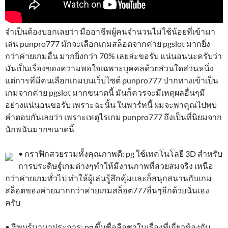
จำเป็นต้องบอกเลยว่า มืออาชีพผู้คนจำนวนไม่ใช้น้อยที่เข้ามา
เล่น punpro777 มักจะเลือกเกมสล็อตจากค่าย pgslot มากยิ่ง
กว่าค่ายเกมอื่น มากยิ่งกว่า 70% เลยล่ะขอรับ แน่นอนนะครับว่า
มันเป็นเรื่องของความพอใจเฉพาะบุคคลด้วยส่วนใดส่วนหนึ่ง
แต่การที่มีคนเลือกเกมบนเว็บไซต์ punpro777 ปากทางเข้าเป็น
เกมจากค่าย pgslot มากขนาดนี้ มันก็ควรจะมีเหตุผลอื่นๆมี
อย่างแน่นอนขอรับ เพราะฉะนั้น ในพาร์ทนี้ ผมจะพาคุณไปพบ
คำตอบกันเลยว่า เพราะเหตุไรเกม punpro777 ถึงเป็นที่นิยมจาก
นักพนันมากขนาดนี้
• กราฟิกสวยรวมทั้งคุณภาพดี: pg ใช้เทคโนโลยี 3D สำหรับ
การประดิษฐ์เกมต่างๆทำให้มีงานภาพที่สวยสมจริง เหนือ
กว่าค่ายเกมทั่วไป ทำให้ผู้เล่นรู้สึกคุ้มและก็สนุกสนานกับเกม
สล็อตของค่ายมากกว่าค่ายเกมสล็อต777อื่นๆอีกด้วยนั่นเอง
ครับ
• ฟีพบร์นานาประการ: pg ขึ้นชื่อลือชาในเรื่องที่เกี่ยวข้องกับ