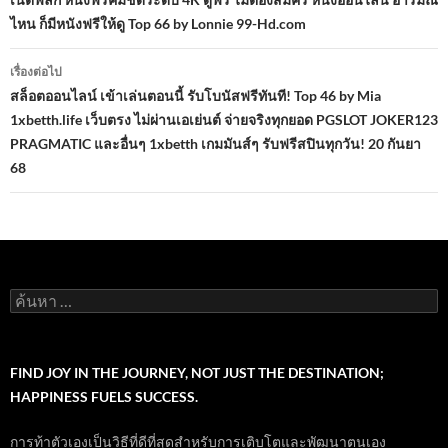
เรื่อง
ไหน ก็มีหนังฟรีให้ดู Top 66 by Lonnie 99-Hd.com
เรื่องต่อไป
สล็อตออนไลน์ เข้าเล่นตอนนี้ รับโบนัสฟรีทันที! Top 46 by Mia
1xbetth.life เว็บตรง ไม่ผ่านเอเย่นต์ จ่ายจริงทุกยอด PGSLOT JOKER123
PRAGMATIC และอื่นๆ 1xbetth เกมมันส์ๆ รับฟรีสปินทุกวัน! 20 กันยา
68
ค้นหา
สำหรับ:
FIND JOY IN THE JOURNEY, NOT JUST THE DESTINATION;
HAPPINESS FUELS SUCCESS.
การท้าตัวเองเป็นวิธีที่ดีที่สุดสำหรับการเติบโตและพัฒนาตนเอง