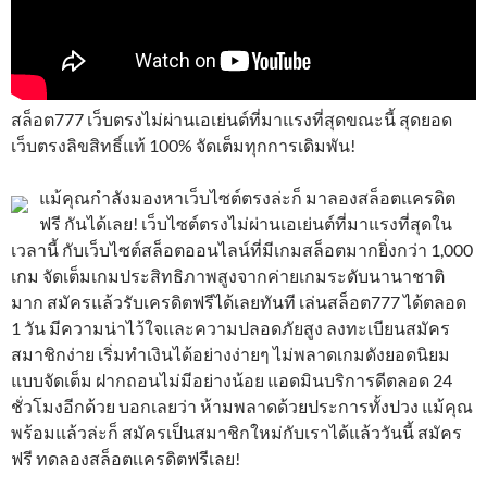
สล็อต777 เว็บตรงไม่ผ่านเอเย่นต์ที่มาแรงที่สุดขณะนี้ สุดยอด
เว็บตรงลิขสิทธิ์แท้ 100% จัดเต็มทุกการเดิมพัน!
แม้คุณกำลังมองหาเว็บไซต์ตรงล่ะก็ มาลองสล็อตเเครดิต
ฟรี กันได้เลย! เว็บไซต์ตรงไม่ผ่านเอเย่นต์ที่มาแรงที่สุดใน
เวลานี้ กับเว็บไซต์สล็อตออนไลน์ที่มีเกมสล็อตมากยิ่งกว่า 1,000
เกม จัดเต็มเกมประสิทธิภาพสูงจากค่ายเกมระดับนานาชาติ
มาก สมัครแล้วรับเครดิตฟรีได้เลยทันที เล่นสล็อต777 ได้ตลอด
1 วัน มีความน่าไว้ใจและความปลอดภัยสูง ลงทะเบียนสมัคร
สมาชิกง่าย เริ่มทำเงินได้อย่างง่ายๆ ไม่พลาดเกมดังยอดนิยม
แบบจัดเต็ม ฝากถอนไม่มีอย่างน้อย แอดมินบริการดีตลอด 24
ชั่วโมงอีกด้วย บอกเลยว่า ห้ามพลาดด้วยประการทั้งปวง แม้คุณ
พร้อมแล้วล่ะก็ สมัครเป็นสมาชิกใหม่กับเราได้แล้ววันนี้ สมัคร
ฟรี ทดลองสล็อตเเครดิตฟรีเลย!