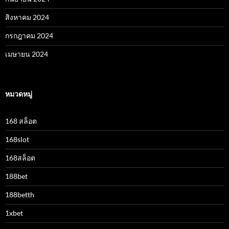
สิงหาคม 2024
กรกฎาคม 2024
เมษายน 2024
หมวดหมู่
168 สล็อต
168slot
168สล็อต
188bet
188betth
1xbet