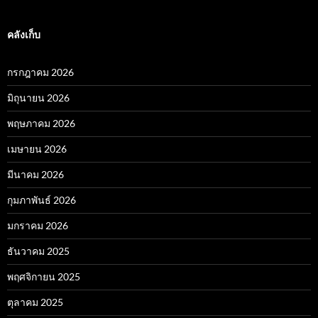
คลังเก็บ
กรกฎาคม 2026
มิถุนายน 2026
พฤษภาคม 2026
เมษายน 2026
มีนาคม 2026
กุมภาพันธ์ 2026
มกราคม 2026
ธันวาคม 2025
พฤศจิกายน 2025
ตุลาคม 2025