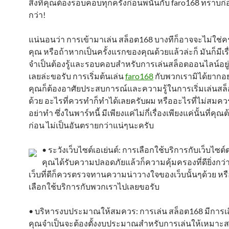
สิ่งที่คุณต้องรอบคอบทุกครั้งก่อนพนันกับ faro168 ทราบก
กว่า!
แน่นอนว่า การเข้ามาเล่น สล็อต168 บางทีก็อาจจะไม่ใช
คุณ หรือถ้าหากเป็นครั้งแรกของคุณด้วยแล้วล่ะก็ มันก็มีเรื่
จำเป็นต้องรู้และรอบคอบสำหรับการเล่นสล็อตออนไลน์อย
เลยล่ะขอรับ การเริ่มต้นเล่น
faro168
กับพวกเรามิได้ยากอย่า
คุณก็ต้องอาศัยประสบการณ์และความรู้ในการเริ่มเล่นสล
ด้วย อะไรที่ควรทำก็ทำได้เลยครับผม หรืออะไรที่ไม่สมค
อย่าทำ ซึ่งในพาร์ทนี้ มีเพียงแค่ไม่กี่เรื่องเพียงแค่นั้นที่คุณต้
ก่อน ไม่เป็นอันตรายกว่าแน่ๆนะครับ
• ระวังเว็บไซต์เอเย่นต์: การเลือกใช้บริการกับเว็บไซต
คุณได้รับความปลอดภัยแล้วก็ความคุ้มครองที่ดียิ่งกว่
เว็บที่ดีก็ควรตรวจทานความน่าวางใจของเว็บนั้นๆด้วย หรื
เลือกใช้บริการกับพวกเราไปเลยขอรับ
• บริหารงบประมาณให้สมควร: การเล่น สล็อต168 มีการเสี่
คุณจำเป็นจะต้องตั้งงบประมาณสำหรับการเล่นให้เหมาะส