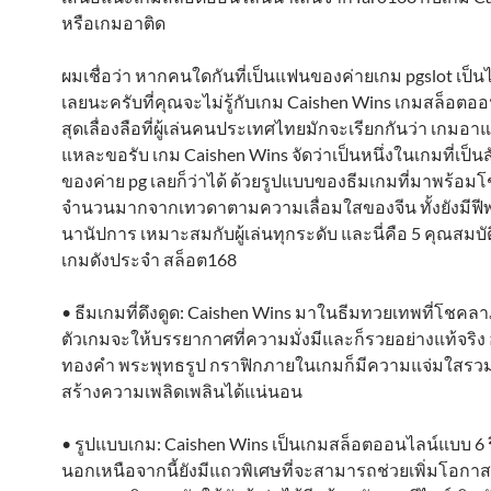
หรือเกมอาติด
ผมเชื่อว่า หากคนใดกันที่เป็นแฟนของค่ายเกม pgslot เป็นไ
เลยนะครับที่คุณจะไม่รู้กับเกม Caishen Wins เกมสล็อตอ
สุดเลื่องลือที่ผู้เล่นคนประเทศไทยมักจะเรียกกันว่า เกมอาแ
แหละขอรับ เกม Caishen Wins จัดว่าเป็นหนึ่งในเกมที่เป็น
ของค่าย pg เลยก็ว่าได้ ด้วยรูปแบบของธีมเกมที่มาพร้อ
จำนวนมากจากเทวดาตามความเลื่อมใสของจีน ทั้งยังมีฟีพบ
นานัปการ เหมาะสมกับผู้เล่นทุกระดับ และนี่คือ 5 คุณสมบั
เกมดังประจำ สล็อต168
• ธีมเกมที่ดึงดูด: Caishen Wins มาในธีมทวยเทพที่โชคลา
ตัวเกมจะให้บรรยากาศที่ความมั่งมีและก็รวยอย่างแท้จริง 
ทองคำ พระพุทธรูป กราฟิกภายในเกมก็มีความแจ่มใสรวมทั
สร้างความเพลิดเพลินได้แน่นอน
• รูปแบบเกม: Caishen Wins เป็นเกมสล็อตออนไลน์แบบ 6 ร
นอกเหนือจากนี้ยังมีแถวพิเศษที่จะสามารถช่วยเพิ่มโอกาส