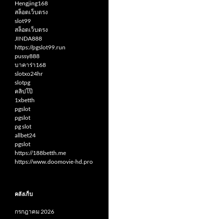
Hengjing168
สล็อตเว็บตรง
slot99
สล็อตเว็บตรง
JINDA888
https://pgslot99.run
pussy888
บาคาร่า168
slotxo24hr
slotpg
คลิปโป๊
1xbetth
pgslot
pgslot
pg slot
allbet24
pgslot
https://188betth.me
https://www.doomovie-hd.pro
คลังเก็บ
กรกฎาคม 2026