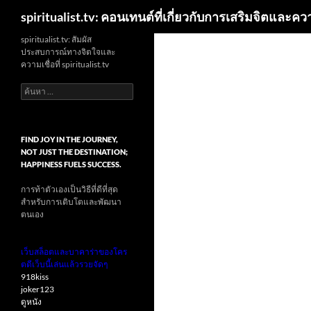
ค้นหา
spiritualist.tv: คอนเทนต์ที่เกี่ยวกับการเสริมจิตและคว
spiritualist.tv: สัมผัส
ประสบการณ์ทางจิตใจและ
ความเชื่อที่ spiritualist.tv
ค้นหา
สำหรับ:
FIND JOY IN THE JOURNEY,
NOT JUST THE DESTINATION;
HAPPINESS FUELS SUCCESS.
การท้าตัวเองเป็นวิธีที่ดีที่สุด
สำหรับการเติบโตและพัฒนา
ตนเอง
เว็บสล็อตและบาคาร่าของโคร
ตดีเว็บนี้เล่นแล้วรวยจัดๆ
918kiss
joker123
ดูหนัง