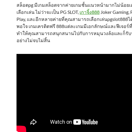
สล็อตpg มีเกมสล็อตจากค่ายเกมชั้นแนวหน้ามากไม่น้อยเล
เลือกเล่น ไม่ว่าจะเป็น PG SLOT,
เกาจิ้ง888
Joker Gaming, 
Play, และอีกหลายค่ายที่คุณสามารถเลือกเล่นpgslot888
พอใจ เกมเครดิตฟรี 888แต่ละเกมมีเอกลักษณ์และฟีเจอร์ที
ทำให้คุณสามารถสนุกสนานไปกับการหมุนวงล้อและก็รับ
อย่างไม่จบไม่สิ้น