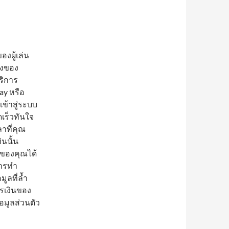
งผู้เล่น
่งของ
ริการ
ay หรือ
ข้าสู่ระบบ
เร็วทันใจ
าที่คุณ
นนั้น
ลของคุณได้
การทำ
ูลที่ล้ำ
รเงินของ
อมูลส่วนตัว