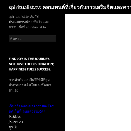
ค้นหา
spiritualist.tv: คอนเทนต์ที่เกี่ยวกับการเสริมจิตและคว
spiritualist.tv: สัมผัส
ประสบการณ์ทางจิตใจและ
ความเชื่อที่ spiritualist.tv
ค้นหา
สำหรับ:
FIND JOY IN THE JOURNEY,
NOT JUST THE DESTINATION;
HAPPINESS FUELS SUCCESS.
การท้าตัวเองเป็นวิธีที่ดีที่สุด
สำหรับการเติบโตและพัฒนา
ตนเอง
เว็บสล็อตและบาคาร่าของโคร
ตดีเว็บนี้เล่นแล้วรวยจัดๆ
918kiss
joker123
ดูหนัง