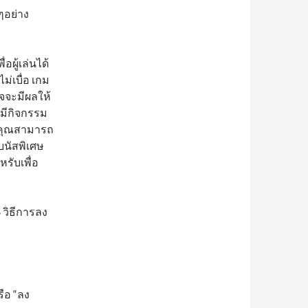
ๆอย่าง
อผู้เล่นได้
่เบื่อ เกม
ใจจะมีผลให้
มีกิจกรรม
8 คุณสามารถ
บนัสพิเศษ
รับเพื่อ
 วิธีการลง
รือ “ลง