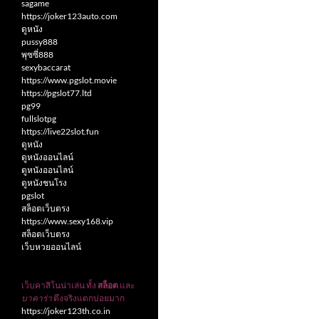
sagame
https://joker123auto.com
ดูหนัง
pussy888
พุซซี่888
sexybaccarat
https://www.pgslot.movie
https://pgslot77.ltd
pg99
fullslotpg
https://live22slot.fun
ดูหนัง
ดูหนังออนไลน์
ดูหนังออนไลน์
ดูหนังชนโรง
pgslot
สล็อตเว็บตรง
https://www.sexy168.vip
สล็อตเว็บตรง
เว็บหวยออนไลน์
เว็บคาสิโนน่าเล่น ทั้ง
สล็อต
และ
บาคาร่า
ตึงจริงแตกบ่อยมาก
https://joker123th.co.in