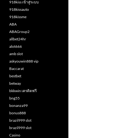
918kiss เข้าสู่ระบบ
918kissauto
918kissme
ABA
ABAGroup2
allbet24hr
alot666
amb slot
askyouwin888 vip
Baccarat
bestbet
betway
bkkwin เครดิตฟรี
bng55
bonanza99
bonus888
brazil999 slot
brazil999 slot
Casino