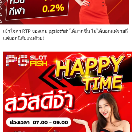
เข้าใจค่า RTP ของเกม pgslotfish ได้มากขึ้น ไม่ได้บอกแค่จ่ายถี่
แต่บอกนิสัยเกมด้วย!