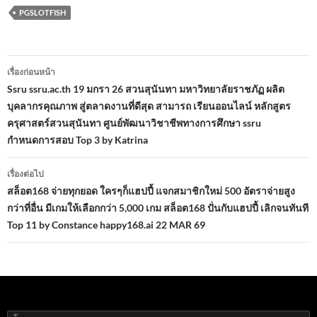
PGSLOTFISH
เมนู
เรื่องก่อนหน้า
นำทาง
Ssru ssru.ac.th 19 มกรา 26 สวนสุนันทา มหาวิทยาลัยราชภัฏ ผลิต
บุคลากรคุณภาพ สู่ตลาดงานที่ดีสุด สามารถ เรียนออนไลน์ หลักสูตร
เรื่อง
ครุศาสตร์สวนสุนันทา ศูนย์พัฒนาวิชาชีพทางการศึกษา ssru
กำหนดการสอบ Top 3 by Katrina
เรื่องต่อไป
สล็อต168 จ่ายทุกยอด ใครๆก็แฮปปี้ แจกสมาชิกใหม่ 500 อัตราจ่ายสูง
กว่าที่อื่น มีเกมให้เลือกกว่า 5,000 เกม สล็อต168 ปั่นกับแฮปปี้ เลิกจนทันที
Top 11 by Constance happy168.ai 22 MAR 69
ค้นหา