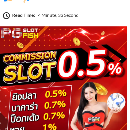
Read Time:
4 Minute, 33 Second