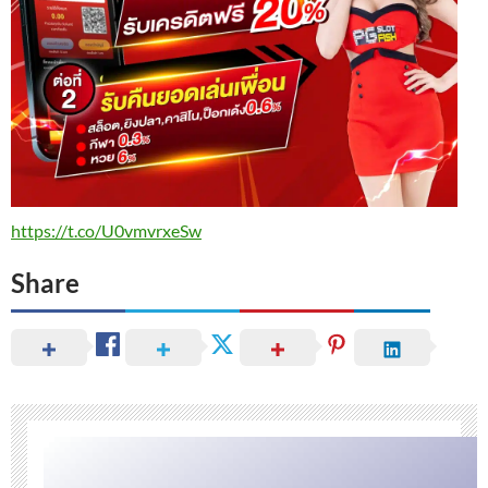
https://t.co/U0vmvrxeSw
Share