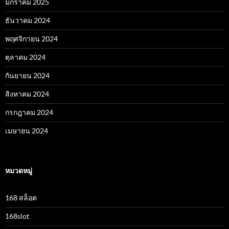
มกราคม 2025
ธันวาคม 2024
พฤศจิกายน 2024
ตุลาคม 2024
กันยายน 2024
สิงหาคม 2024
กรกฎาคม 2024
เมษายน 2024
หมวดหมู่
168 สล็อต
168slot