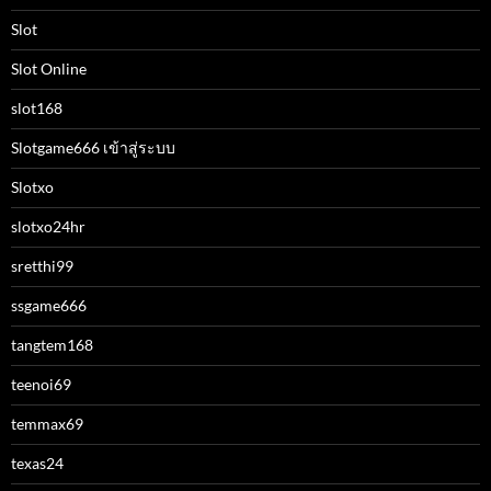
Slot
Slot Online
slot168
Slotgame666 เข้าสู่ระบบ
Slotxo
slotxo24hr
sretthi99
ssgame666
tangtem168
teenoi69
temmax69
texas24