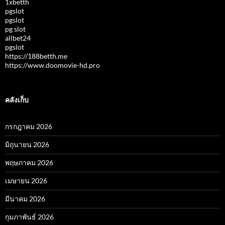
1xbetth
pgslot
pgslot
pg slot
allbet24
pgslot
https://188betth.me
https://www.doomovie-hd.pro
คลังเก็บ
กรกฎาคม 2026
มิถุนายน 2026
พฤษภาคม 2026
เมษายน 2026
มีนาคม 2026
กุมภาพันธ์ 2026