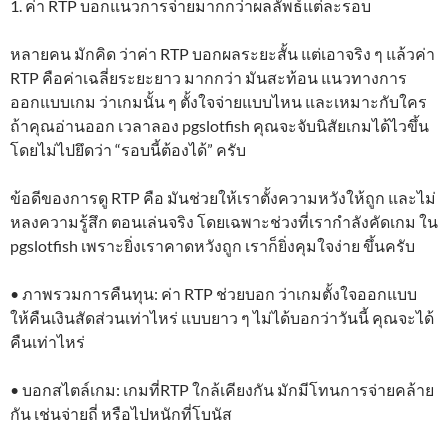
1. ค่า RTP บอกแนวการจ่ายมากกว่าผลลัพธ์แต่ละรอบ
หลายคน มักคิด ว่าค่า RTP บอกผลระยะสั้น แต่เอาจริง ๆ แล้วค่า
RTP คือค่าเฉลี่ยระยะยาว มากกว่า มันสะท้อน แนวทางการ
ออกแบบเกม ว่าเกมนั้น ๆ ตั้งใจจ่ายแบบไหน และเหมาะกับใคร
ถ้าคุณอ่านออก เวลาลอง pgslotfish คุณจะจับนิสัยเกมได้ไวขึ้น
โดยไม่ไปยึดว่า “รอบนี้ต้องได้” ครับ
ข้อดีของการดู RTP คือ มันช่วยให้เราตั้งความหวังให้ถูก และไม่
หลงความรู้สึก ตอนเล่นจริง โดยเฉพาะช่วงที่เรากำลังคัดเกม ใน
pgslotfish เพราะยิ่งเราคาดหวังถูก เราก็ยิ่งคุมใจง่าย ขึ้นครับ
• ภาพรวมการคืนทุน: ค่า RTP ช่วยบอก ว่าเกมตั้งใจออกแบบ
ให้คืนเงินสัดส่วนเท่าไหร่ แบบยาว ๆ ไม่ได้บอกว่าวันนี้ คุณจะได้
คืนเท่าไหร่
• บอกสไตล์เกม: เกมที่RTP ใกล้เคียงกัน มักมีโทนการจ่ายคล้าย
กัน เช่นจ่ายถี่ หรือไปหนักที่โบนัส