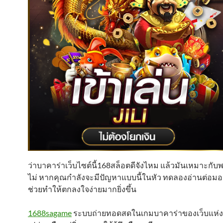
ว่าบาคาร่าเว็บไซต์นี้168สล็อตดีจังไหม แล้วมันเหมาะกับ
ไม่ หากคุณกำลังจะมีปัญหาแบบนี้ในหัว ทดลองอ่านต่อมองค
ช่วยทำให้ตกลงใจง่ายมากยิ่งขึ้น
1688sagame
ระบบถ่ายทอดสดในเกมบาคาร่าของเว็บแห่งนี้