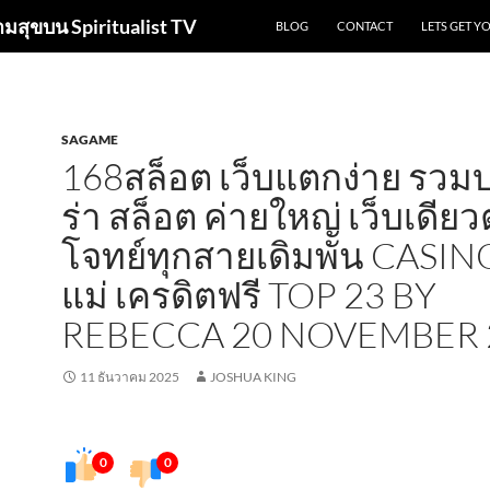
ข้ามไปยังเนื้อหา
ามสุขบน Spiritualist TV
BLOG
CONTACT
LETS GET Y
SAGAME
168สล็อต เว็บแตกง่าย รวม
ร่า สล็อต ค่ายใหญ่ เว็บเดีย
โจทย์ทุกสายเดิมพัน CASINO
แม่ เครดิตฟรี TOP 23 BY
REBECCA 20 NOVEMBER 
11 ธันวาคม 2025
JOSHUA KING
0
0