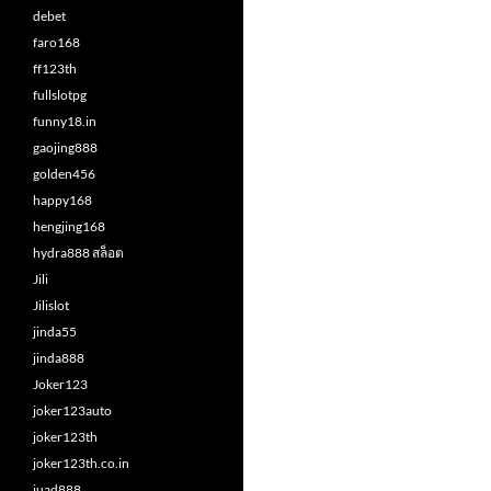
debet
faro168
ff123th
fullslotpg
funny18.in
gaojing888
golden456
happy168
hengjing168
hydra888 สล็อต
Jili
Jilislot
jinda55
jinda888
Joker123
joker123auto
joker123th
joker123th.co.in
juad888