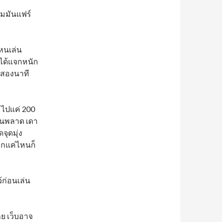
กมมันแฟร์
หนเล่น
่ได้แจกหนัก
นสองนาที
มไปแค่ 200
ล่นพลาด เดา
จุดมุ่ง
ากแค่ไหนก็
้ก่อนเล่น
ย เว็บอาจ