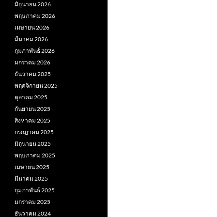
มิถุนายน 2026
พฤษภาคม 2026
เมษายน 2026
มีนาคม 2026
กุมภาพันธ์ 2026
มกราคม 2026
ธันวาคม 2025
พฤศจิกายน 2025
ตุลาคม 2025
กันยายน 2025
สิงหาคม 2025
กรกฎาคม 2025
มิถุนายน 2025
พฤษภาคม 2025
เมษายน 2025
มีนาคม 2025
กุมภาพันธ์ 2025
มกราคม 2025
ธันวาคม 2024