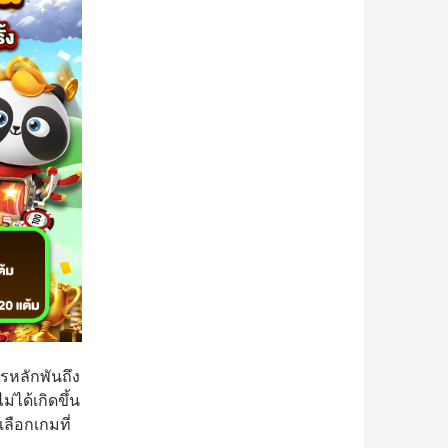
รหลักพันถึง
่ได้เกิดขึ้น
ลือกเกมที่