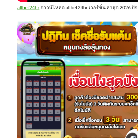
allbet24hr
ดาวน์โหลด allbet24hr เวอร์ชั่น ล่าสุด 2026 ปัจ