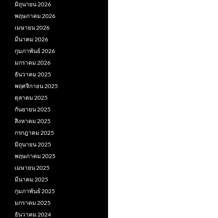
มิถุนายน 2026
พฤษภาคม 2026
เมษายน 2026
มีนาคม 2026
กุมภาพันธ์ 2026
มกราคม 2026
ธันวาคม 2025
พฤศจิกายน 2025
ตุลาคม 2025
กันยายน 2025
สิงหาคม 2025
กรกฎาคม 2025
มิถุนายน 2025
พฤษภาคม 2025
เมษายน 2025
มีนาคม 2025
กุมภาพันธ์ 2025
มกราคม 2025
ธันวาคม 2024