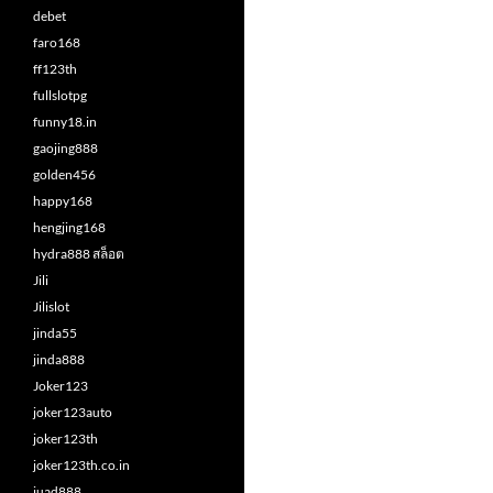
debet
faro168
ff123th
fullslotpg
funny18.in
gaojing888
golden456
happy168
hengjing168
hydra888 สล็อต
Jili
Jilislot
jinda55
jinda888
Joker123
joker123auto
joker123th
joker123th.co.in
juad888