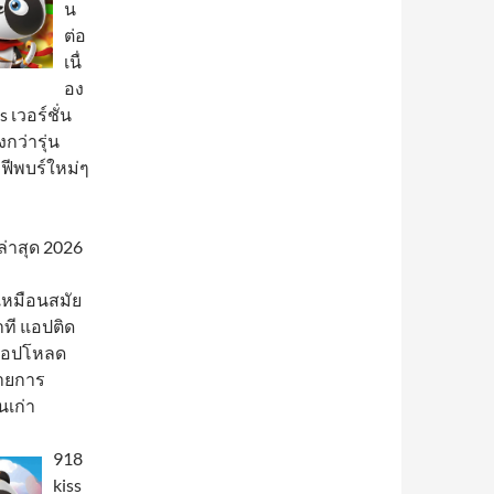
น
ต่อ
เนื่
อง
 เวอร์ชั่น
กว่ารุ่น
็ฟีพบร์ใหม่ๆ
นล่าสุด 2026
นเหมือนสมัย
าที แอปติด
้าแอปโหลด
รายการ
นเก่า
918
kiss