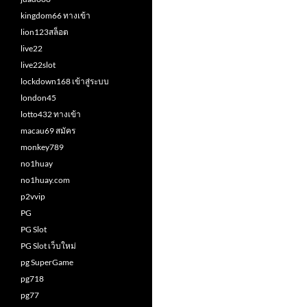
kingdom66 ทางเข้า
lion123สล็อต
live22
live22slot
lockdown168 เข้าสู่ระบบ
london45
lotto432 ทางเข้า
macau69 สมัคร
monkey789
no1huay
no1huay.com
p2vvip
PG
PG Slot
PG Slot เว็บใหม่
pg SuperGame
pg718
pg77