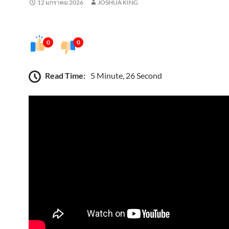
12 มกราคม 2026
JOSHUA KING
0
0
Read Time:
5 Minute, 26 Second