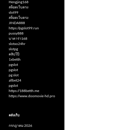
Hengjing168
สล็อตเว็บตรง
slot99
สล็อตเว็บตรง
JINDA888
https://pgslot99.run
pussy888
บาคาร่า168
slotxo24hr
slotpg
คลิปโป๊
1xbetth
pgslot
pgslot
pg slot
allbet24
pgslot
https://188betth.me
https://www.doomovie-hd.pro
คลังเก็บ
กรกฎาคม 2026