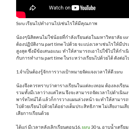
Ssru เรียนไปทำงานไปเช่นไรให้มีคุณภาพ
น้องๆนิสิตคนไม่ใช่น้อยที่กำลังเรียนต่อในมหาวิทยาลัย ssr
ต้องปฏิบัติงาน part time ไปด้วย จะแบ่งเวลาเช่นไรให้มีป
สูงสุด ซึ่งมีข้อเสนอแนะ ทำให้สามารถเอาไปใช้ไปให้กำเ
กับการทำงาน part time ในระหว่างเรียนไปด้วยได้ ดังต่อไป
1.จำเป็นต้องรู้จักการวางเป้าหมายจัดแจงเวลาให้ดี ssru
น้องจึงควรทราบว่าตารางเรียนในแต่ละเทอม ต้องลงเรียน
รวมทั้งมีเวลาว่างแค่ไหน จึงจะสามารถจัดเวลาไปดำเนิน
พาร์ทไทม์ได้ แล้วก็การวางแผนล่วงหน้า จะทำให้สามารถป
ไปด้วยเรียนไปด้วยได้อย่างเต็มประสิทธิภาพ ไม่เสียงานเส
เสียการเรียนด้วย
ได้แก่ มีเวลาหลังเลิกเรียนตอน16.
ssru
30 น. อาบน้ำเตรียมตั