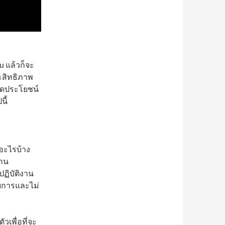
u แล้วก็จะ
ระสิทธิภาพ
นิดประโยชน์
นี้
อะไรบ้าง
งาน
ฏิบัติงาน
ียการและไม่
วเพื่อที่จะ