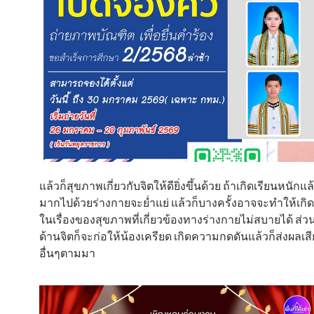
แล้วก็สุขภาพเกี่ยวกับจิตให้ดียิ่งขึ้นด้วย ถ้าเกิดเรียนหนัก
มากไปด้วยร่างกายจะย่ำแย่ แล้วก็บางครั้งอาจจะทำให้เก
ในเรื่องของสุขภาพที่เกี่ยวข้องทางร่างกายไม่สบายได้ ส่
ด้านจิตก็จะก่อให้น้องเครียด เกิดความกดดันแล้วก็ส่งผลเส
อื่นๆตามมา