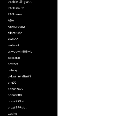
918kiss เข้าสู่ระบบ
918kissauto
918kissme
ABA
ABAGroup2
allbet24hr
alot666
amb slot
askyouwin888 vip
Baccarat
bestbet
betway
bkkwin เครดิตฟรี
bng55
bonanza99
bonus888
brazil999 slot
brazil999 slot
Casino