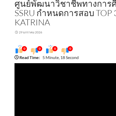
ศูนย์พัฒนาวิชาชีพทางการศ
SSRU กำหนดการสอบ TOP 
KATRINA
29 มกราคม 2026
0
0
0
0
Read Time:
5 Minute, 18 Second