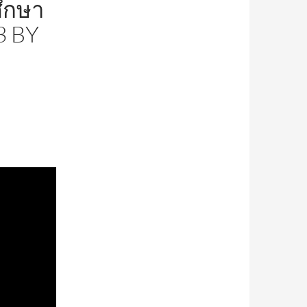
ึกษา
3 BY