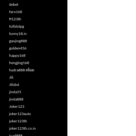
debet
faro168
ff123th
fullslotpg
funny18.in
gaojing888
golden456
happy168
hengjing168
hydra888 สล็อต
Jili
Jilislot
jinda55
jinda888
Joker123
joker123auto
joker123th
joker123th.co.in
juad888