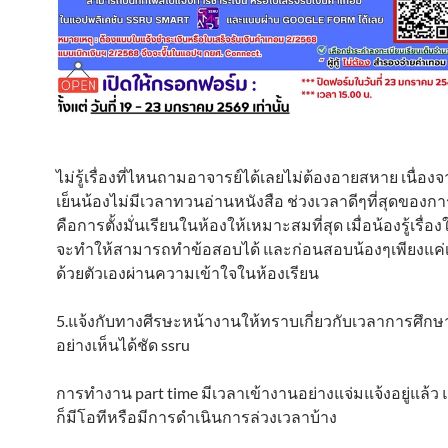
ไม่รู้เรื่องที่ไหนถามอาจารย์ได้เลยไม่ต้องอายสหาย เนื่อง
เย็นน้องไม่มีเวลาทวนอ่านหนังสือ ช่วงเวลาดีๆที่สุดของก
คือการตั้งมั่นเรียนในห้องให้เหมาะสมที่สุด เมื่อน้องรู้เรื่อง
จะทำให้สามารถทำข้อสอบได้ และก่อนสอบน้องๆเพียงแค่เ
ด้วยตัวเองผ่านความเข้าใจในห้องเรียน
5.แจ้งกับทางศีรษะหน้างานให้ทราบเกี่ยวกับเวลาการศึ
อย่างเห็นได้ชัด ssru
การทำงาน part time มีเวลาเข้างานอย่างแจ่มแจ้งอยู่แล้ว 
ก็มีโอทีหรือมีการดำเนินการล่วงเวลาบ้าง