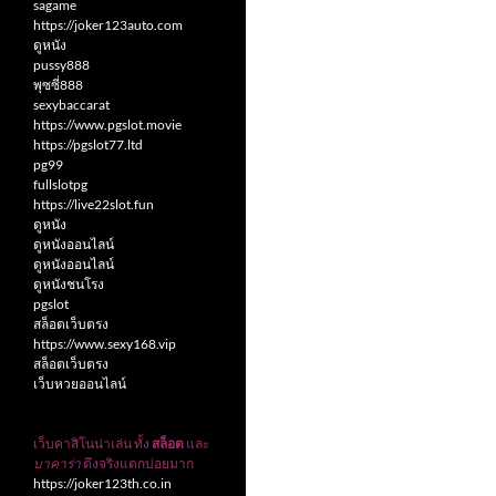
sagame
https://joker123auto.com
ดูหนัง
pussy888
พุซซี่888
sexybaccarat
https://www.pgslot.movie
https://pgslot77.ltd
pg99
fullslotpg
https://live22slot.fun
ดูหนัง
ดูหนังออนไลน์
ดูหนังออนไลน์
ดูหนังชนโรง
pgslot
สล็อตเว็บตรง
https://www.sexy168.vip
สล็อตเว็บตรง
เว็บหวยออนไลน์
เว็บคาสิโนน่าเล่น ทั้ง
สล็อต
และ
บาคาร่า
ตึงจริงแตกบ่อยมาก
https://joker123th.co.in