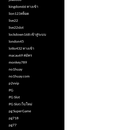
kingdom66 ทางเข้า
lion123สล็อต
live22
live22slot
lockdown168 เข้าสู่ระบบ
london45
lotto432 ทางเข้า
macau69 สมัคร
monkey789
no1huay
no1huay.com
p2vvip
PG
PG Slot
PG Slot เว็บใหม่
pg SuperGame
pg718
pg77