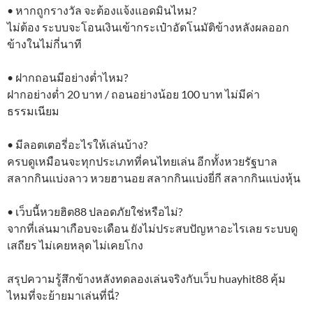
• หากถูกรางวัล จะต้องแจ้งแอดมินไหม?
ไม่ต้อง ระบบจะโอนเงินเข้ากระเป๋าอัตโนมัติข้างหลังผลออก
ข้างในไม่กี่นาที
• ฝากถอนมีอย่างต่ำไหม?
ฝากอย่างต่ำ 20 บาท / ถอนอย่างน้อย 100 บาท ไม่มีค่า
ธรรมเนียม
• มีลอตเตอรี่อะไรให้เล่นบ้าง?
ครบดูเหมือนจะทุกประเภทที่คนไทยเล่น อีกทั้งหวยรัฐบาล
สลากกินแบ่งลาว หวยฮานอย สลากกินแบ่งยี่กี สลากกินแบ่งหุ้น
• เว็บนี้หวยฮิต88 ปลอดภัยใช่หรือไม่?
จากที่เล่นมาเกือบจะเดือน ยังไม่ประสบปัญหาอะไรเลย ระบบดู
เสถียร ไม่เคยหลุด ไม่เคยโกง
สรุปความรู้สึกข้างหลังทดลองเล่นจริงกับเว็บ huayhit88 คุ้ม
ไหมที่จะย้ายมาเล่นที่นี่?