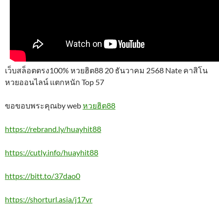
เว็บสล็อตตรง100% หวยฮิต88 20 ธันวาคม 2568 Nate คาสิโน
หวยออนไลน์ แตกหนัก Top 57
ขอขอบพระคุณby web
หวยฮิต88
https://rebrand.ly/huayhit88
https://cutly.info/huayhit88
https://bitt.to/37dao0
https://shorturl.asia/j17vr