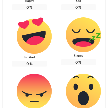
Happy
Sad
0
%
0
%
Sleepy
Excited
0
%
0
%