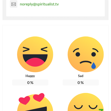
noreply@spiritualist.tv
Happy
Sad
0
%
0
%