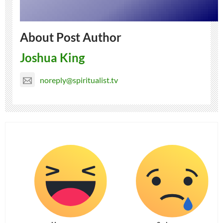
About Post Author
Joshua King
noreply@spiritualist.tv