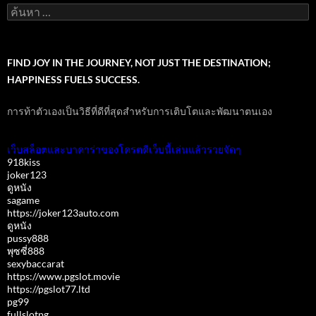
ค้นหา
สำหรับ:
FIND JOY IN THE JOURNEY, NOT JUST THE DESTINATION;
HAPPINESS FUELS SUCCESS.
การท้าตัวเองเป็นวิธีที่ดีที่สุดสำหรับการเติบโตและพัฒนาตนเอง
เว็บสล็อตและบาคาร่าของโครตดีเว็บนี้เล่นแล้วรวยจัดๆ
918kiss
joker123
ดูหนัง
sagame
https://joker123auto.com
ดูหนัง
pussy888
พุซซี่888
sexybaccarat
https://www.pgslot.movie
https://pgslot77.ltd
pg99
fullslotpg