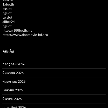
1xbetth
pgslot
pgslot
pg slot
allbet24
pgslot
https://188betth.me
https://www.doomovie-hd.pro
คลังเก็บ
กรกฎาคม 2026
มิถุนายน 2026
พฤษภาคม 2026
เมษายน 2026
มีนาคม 2026
กุมภาพันธ์ 2026