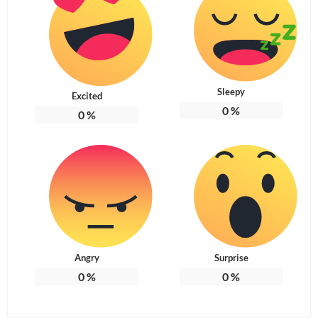
Sleepy
Excited
0
%
0
%
Angry
Surprise
0
%
0
%