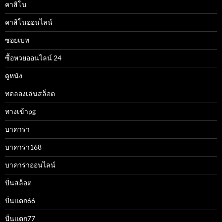
คาสิโน
คาสิโนออนไลน์
ซอยเบท
ซื้อหวยออนไลน์ 24
ดูหนัง
ทดลองเล่นสล็อต
ทางเข้าpg
บาคาร่า
บาคาร่า168
บาคาร่าออนไลน์
ปั่นสล็อต
ปั่นแตก66
ปั่นแตก77