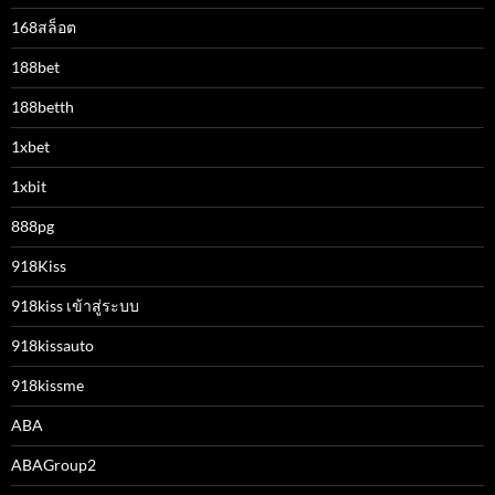
168สล็อต
188bet
188betth
1xbet
1xbit
888pg
918Kiss
918kiss เข้าสู่ระบบ
918kissauto
918kissme
ABA
ABAGroup2