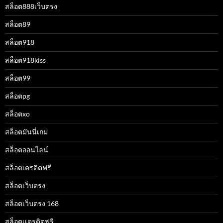
สล็อต888เว็บตรง
สล็อต89
สล็อต918
สล็อต918kiss
สล็อต99
สล็อตpg
สล็อตxo
สล็อตมันนี่เกม
สล็อตออนไลน์
สล็อตเครดิตฟรี
สล็อตเว็บตรง
สล็อตเว็บตรง 168
สล็อตเเครดิตฟรี