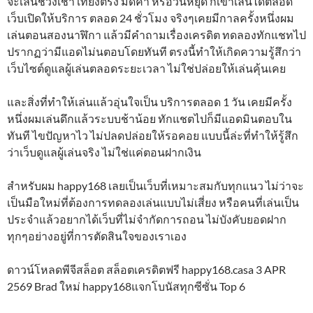
จะเล่นช่วงเช้า เที่ยงตรง มืดค่ำ หรือวันหยุด ก็เข้าเล่นได้ตลอด
เว็บเปิดให้บริการ ตลอด 24 ชั่วโมง จริงๆเคยมีกาลครั้งหนึ่งผม
เล่นตอนสองนาฬิกา แล้วมีคำถามเรื่องเครดิต ทดลองทักแชทไป
ปรากฏว่ามีแอดไม่นตอบโดยทันที ตรงนี้ทำให้เกิดความรู้สึกว่า
เว็บไซต์ดูแลผู้เล่นตลอดระยะเวลา ไม่ใช่ปล่อยให้เล่นคุ้นเคย
และสิ่งที่ทำให้เล่นแล้วอุ่นใจเป็น บริการตลอด 1 วัน เคยมีครั้ง
หนึ่งผมเล่นดึกแล้วระบบช้าน้อย ทักแชตไปก็มีแอดมินตอบใน
ทันที ไขปัญหาไว ไม่ปลดปล่อยให้รอคอย แบบนี้ล่ะที่ทำให้รู้สึก
ว่าเว็บดูแลผู้เล่นจริง ไม่ใช่แค่ตอนฝากเงิน
สำหรับผม happy168 เลยเป็นเว็บที่เหมาะสมกับทุกแนว ไม่ว่าจะ
เป็นมือใหม่ที่ต้องการทดลองเล่นแบบไม่เสี่ยง หรือคนที่เล่นเป็น
ประจำแล้วอยากได้เว็บที่ไม่จำกัดการถอน ไม่บังคับยอดฝาก
ทุกๆอย่างอยู่ที่การตัดสินใจของเราเอง
ดาวน์โหลดพีจีสล็อต สล็อตเครดิตฟรี happy168.casa 3 APR
2569 Brad ใหม่ happy168แจกโบนัสทุกซีซั่น Top 6