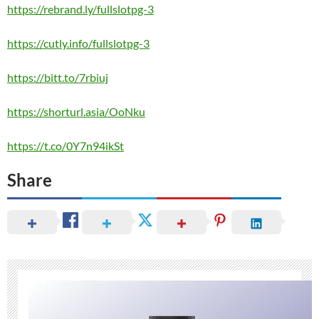
https://rebrand.ly/fullslotpg-3
https://cutly.info/fullslotpg-3
https://bitt.to/7rbiuj
https://shorturl.asia/OoNku
https://t.co/0Y7n94ikSt
Share