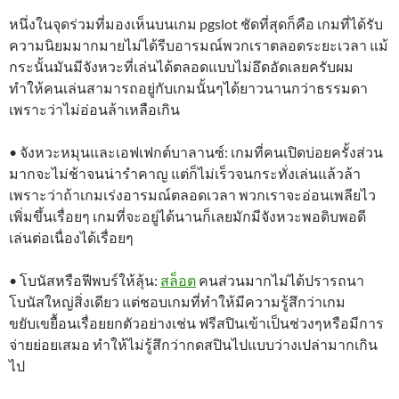
หนึ่งในจุดร่วมที่มองเห็นบนเกม pgslot ชัดที่สุดก็คือ เกมที่ได้รับ
ความนิยมมากมายไม่ได้รีบอารมณ์พวกเราตลอดระยะเวลา แม้
กระนั้นมันมีจังหวะที่เล่นได้ตลอดแบบไม่อึดอัดเลยครับผม
ทำให้คนเล่นสามารถอยู่กับเกมนั้นๆได้ยาวนานกว่าธรรมดา
เพราะว่าไม่อ่อนล้าเหลือเกิน
• จังหวะหมุนและเอฟเฟกต์บาลานซ์: เกมที่คนเปิดบ่อยครั้งส่วน
มากจะไม่ช้าจนน่ารำคาญ แต่ก็ไม่เร็วจนกระทั่งเล่นแล้วล้า
เพราะว่าถ้าเกมเร่งอารมณ์ตลอดเวลา พวกเราจะอ่อนเพลียไว
เพิ่มขึ้นเรื่อยๆ เกมที่จะอยู่ได้นานก็เลยมักมีจังหวะพอดิบพอดี
เล่นต่อเนื่องได้เรื่อยๆ
• โบนัสหรือฟีพบร์ให้ลุ้น:
สล็อต
คนส่วนมากไม่ได้ปรารถนา
โบนัสใหญ่สิ่งเดียว แต่ชอบเกมที่ทำให้มีความรู้สึกว่าเกม
ขยับเขยื้อนเรื่อยยกตัวอย่างเช่น ฟรีสปินเข้าเป็นช่วงๆหรือมีการ
จ่ายย่อยเสมอ ทำให้ไม่รู้สึกว่ากดสปินไปแบบว่างเปล่ามากเกิน
ไป