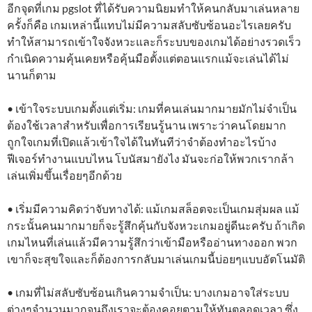
อีกจุดที่เกม pgslot ที่ได้รับความนิยมทำให้คนกลับมาเล่นหลาย
ครั้งก็คือ เกมเหล่านี้แทบไม่มีความสลับซับซ้อนอะไรเลยครับ
ทำให้สามารถเข้าใจจังหวะและก็ระบบของเกมได้อย่างรวดเร็ว
กำเนิดความคุ้นเคยหรือคุ้นมือตั้งแต่ตอนแรกแม้จะเล่นได้ไม่
นานก็ตาม
• เข้าใจระบบเกมตั้งแต่เริ่ม: เกมที่คนเล่นมากมายมักไม่จำเป็น
ต้องใช้เวลาสำหรับเพื่อการเรียนรู้นาน เพราะว่าคนโดยมาก
ถูกใจเกมที่เปิดแล้วเข้าใจได้ในทันทีว่าจำต้องทำอะไรบ้าง
ฟีเจอร์ทำงานแบบไหน โบนัสมายังไง มันจะก่อให้พวกเรากล้า
เล่นเพิ่มขึ้นเรื่อยๆอีกด้วย
• เริ่มมีความคิดว่าจับทางได้: แม้เกมสล็อตจะเป็นเกมสุ่มผล แม้
กระนั้นคนมากมายก็จะรู้สึกคุ้นกับจังหวะเกมอยู่ดีนะครับ ถ้าเกิด
เกมไหนที่เล่นแล้วมีความรู้สึกว่าเข้ามือหรืออ่านทางออก พวก
เขาก็จะสุขใจและก็ต้องการกลับมาเล่นเกมนี้บ่อยๆแบบอัตโนมัติ
• เกมที่ไม่สลับซับซ้อนเกินความจำเป็น: บางเกมอาจใส่ระบบ
ต่างๆจำนวนมากจนถึงเราจะต้องคอยตามให้ทันตลอดเวลา ซึ่ง