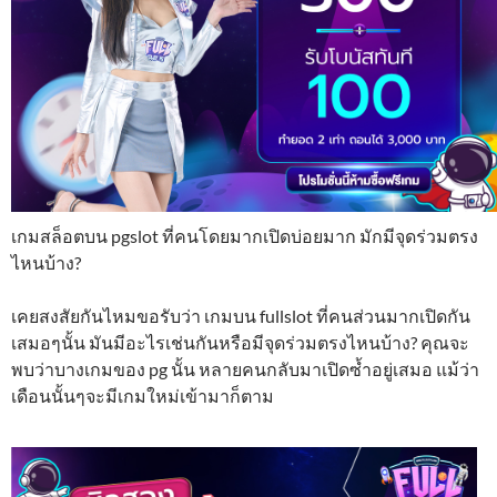
เกมสล็อตบน pgslot ที่คนโดยมากเปิดบ่อยมาก มักมีจุดร่วมตรง
ไหนบ้าง?
เคยสงสัยกันไหมขอรับว่า เกมบน fullslot ที่คนส่วนมากเปิดกัน
เสมอๆนั้น มันมีอะไรเช่นกันหรือมีจุดร่วมตรงไหนบ้าง? คุณจะ
พบว่าบางเกมของ pg นั้น หลายคนกลับมาเปิดซ้ำอยู่เสมอ แม้ว่า
เดือนนั้นๆจะมีเกมใหม่เข้ามาก็ตาม