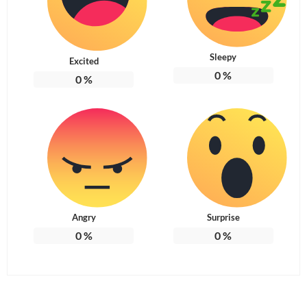
Sleepy
Excited
0
%
0
%
Angry
Surprise
0
%
0
%