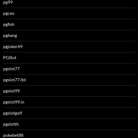
pg99
pgceo
pgfish
pgheng
pgjoker69
PGSlot
pgslot77
pgslot77.ltd
pgslot99
pgslot99.in
pgslotgolf
pgslotth
pokebet88