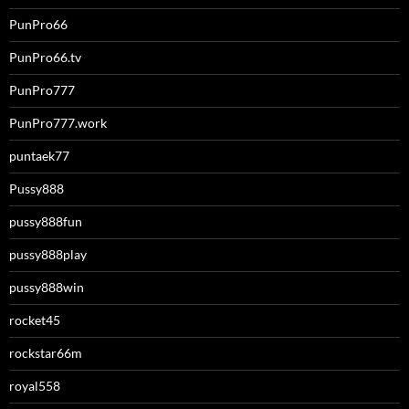
PunPro66
PunPro66.tv
PunPro777
PunPro777.work
puntaek77
Pussy888
pussy888fun
pussy888play
pussy888win
rocket45
rockstar66m
royal558