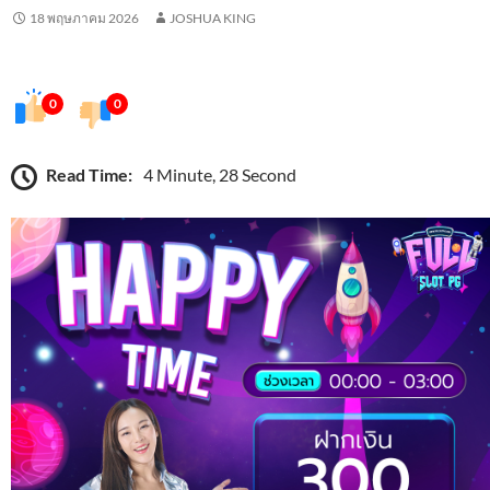
18 พฤษภาคม 2026
JOSHUA KING
0
0
Read Time:
4 Minute, 28 Second