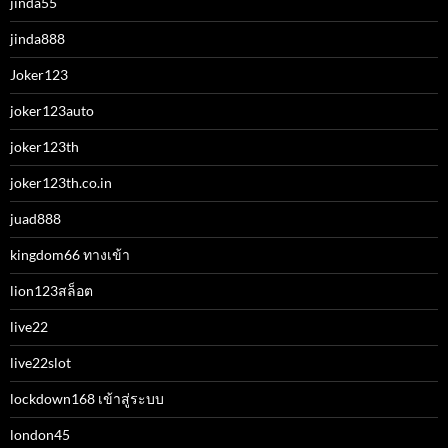
jinda55
jinda888
Joker123
joker123auto
joker123th
joker123th.co.in
juad888
kingdom66 ทางเข้า
lion123สล็อต
live22
live22slot
lockdown168 เข้าสู่ระบบ
london45