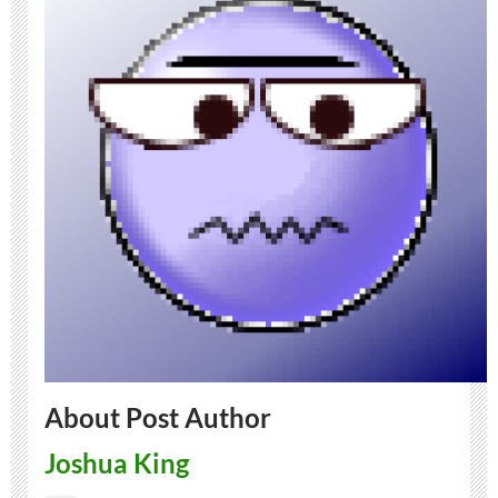
About Post Author
Joshua King