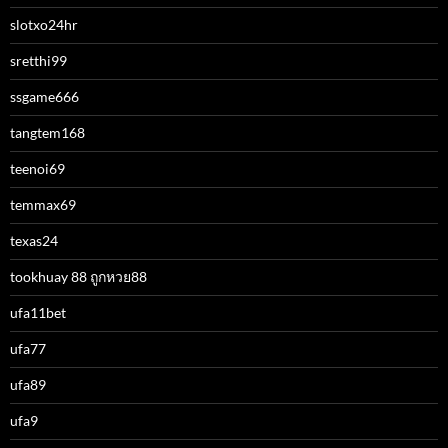
slotxo24hr
sretthi99
ssgame666
tangtem168
teenoi69
temmax69
texas24
tookhuay 88 ถูกหวย88
ufa11bet
ufa77
ufa89
ufa9