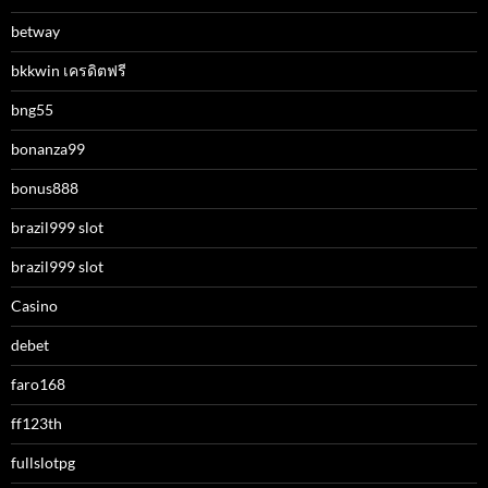
betway
bkkwin เครดิตฟรี
bng55
bonanza99
bonus888
brazil999 slot
brazil999 slot
Casino
debet
faro168
ff123th
fullslotpg