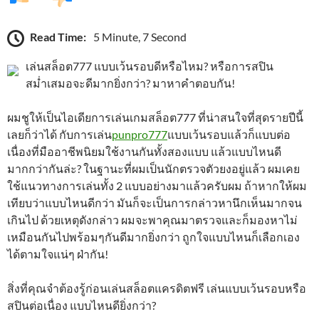
Read Time:
5 Minute, 7 Second
เล่นสล็อต777 แบบเว้นรอบดีหรือไหม? หรือการสปิน
สม่ำเสมอจะดีมากยิ่งกว่า? มาหาคำตอบกัน!
ผมชูให้เป็นไอเดียการเล่นเกมสล็อต777 ที่น่าสนใจที่สุดรายปีนี้
เลยก็ว่าได้ กับการเล่น
punpro777
แบบเว้นรอบแล้วก็แบบต่อ
เนื่องที่มืออาชีพนิยมใช้งานกันทั้งสองแบบ แล้วแบบไหนดี
มากกว่ากันล่ะ? ในฐานะที่ผมเป็นนักตรวจตัวยงอยู่แล้ว ผมเคย
ใช้แนวทางการเล่นทั้ง 2 แบบอย่างมาแล้วครับผม ถ้าหากให้ผม
เทียบว่าแบบไหนดีกว่า มันก็จะเป็นการกล่าวหานึกเห็นมากจน
เกินไป ด้วยเหตุดังกล่าว ผมจะพาคุณมาตรวจและก็มองหาไม่
เหมือนกันไปพร้อมๆกันดีมากยิ่งกว่า ถูกใจแบบไหนก็เลือกเอง
ได้ตามใจแน่ๆ ฝ่ากัน!
สิ่งที่คุณจำต้องรู้ก่อนเล่นสล็อตแครดิตฟรี เล่นแบบเว้นรอบหรือ
สปินต่อเนื่อง แบบไหนดียิ่งกว่า?