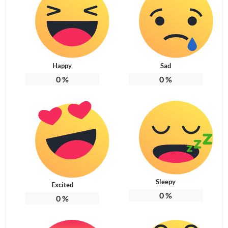
Happy
Sad
0
%
0
%
Sleepy
Excited
0
%
0
%