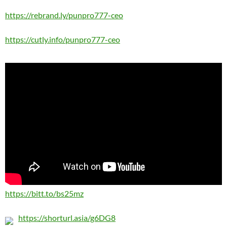
https://rebrand.ly/punpro777-ceo
https://cutly.info/punpro777-ceo
https://bitt.to/bs25mz
https://shorturl.asia/g6DG8