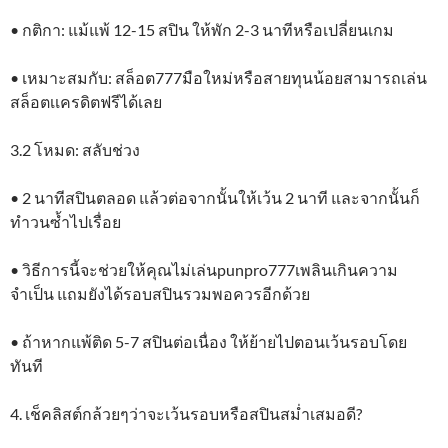
• กติกา: แม้แพ้ 12-15 สปิน ให้พัก 2-3 นาทีหรือเปลี่ยนเกม
• เหมาะสมกับ: สล็อต777มือใหม่หรือสายทุนน้อยสามารถเล่น
สล็อตเเครดิตฟรีได้เลย
3.2 โหมด: สลับช่วง
• 2 นาทีสปินตลอด แล้วต่อจากนั้นให้เว้น 2 นาที และจากนั้นก็
ทำวนซ้ำไปเรื่อย
• วิธีการนี้จะช่วยให้คุณไม่เล่นpunpro777เพลินเกินความ
จำเป็น แถมยังได้รอบสปินรวมพอควรอีกด้วย
• ถ้าหากแพ้ติด 5-7 สปินต่อเนื่อง ให้ย้ายไปตอนเว้นรอบโดย
ทันที
4. เช็คลิสต์กล้วยๆว่าจะเว้นรอบหรือสปินสม่ำเสมอดี?