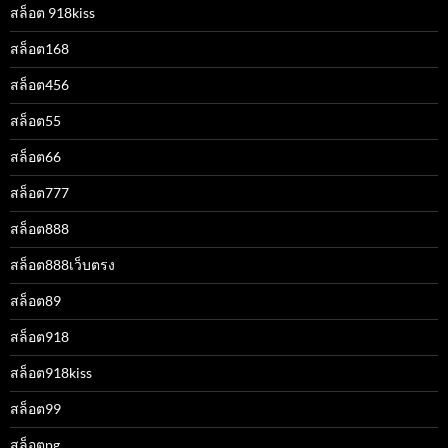
สล็อต 918kiss
สล็อต168
สล็อต456
สล็อต55
สล็อต66
สล็อต777
สล็อต888
สล็อต888เว็บตรง
สล็อต89
สล็อต918
สล็อต918kiss
สล็อต99
สล็อตpg