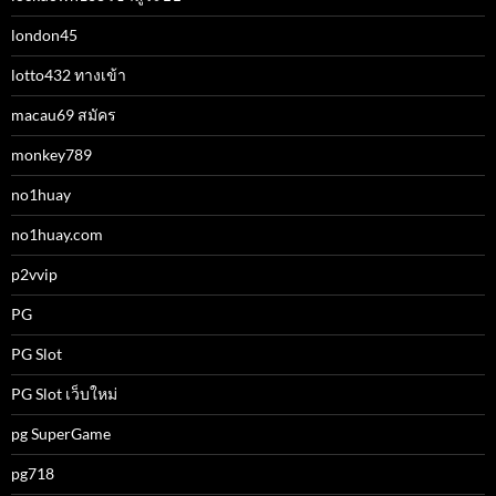
london45
lotto432 ทางเข้า
macau69 สมัคร
monkey789
no1huay
no1huay.com
p2vvip
PG
PG Slot
PG Slot เว็บใหม่
pg SuperGame
pg718