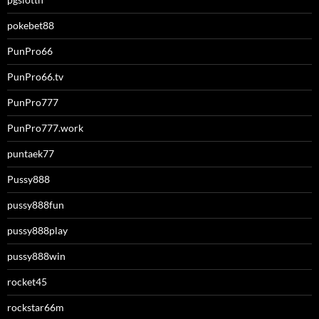
pokebet88
PunPro66
PunPro66.tv
PunPro777
PunPro777.work
puntaek77
Pussy888
pussy888fun
pussy888play
pussy888win
rocket45
rockstar66m