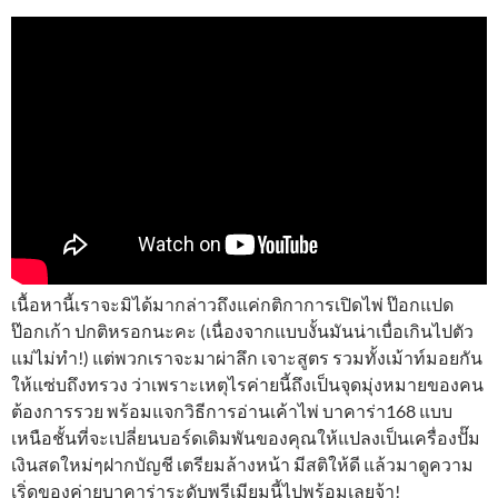
เนื้อหานี้เราจะมิได้มากล่าวถึงแค่กติกาการเปิดไพ่ ป๊อกแปด
ป๊อกเก้า ปกติหรอกนะคะ (เนื่องจากแบบงั้นมันน่าเบื่อเกินไปตัว
แม่ไม่ทำ!) แต่พวกเราจะมาผ่าลึก เจาะสูตร รวมทั้งเม้าท์มอยกัน
ให้แซ่บถึงทรวง ว่าเพราะเหตุไรค่ายนี้ถึงเป็นจุดมุ่งหมายของคน
ต้องการรวย พร้อมแจกวิธีการอ่านเค้าไพ่ บาคาร่า168 แบบ
เหนือชั้นที่จะเปลี่ยนบอร์ดเดิมพันของคุณให้แปลงเป็นเครื่องปั๊ม
เงินสดใหม่ๆฝากบัญชี เตรียมล้างหน้า มีสติให้ดี แล้วมาดูความ
เริ่ดของค่ายบาคาร่าระดับพรีเมียมนี้ไปพร้อมเลยจ้า!