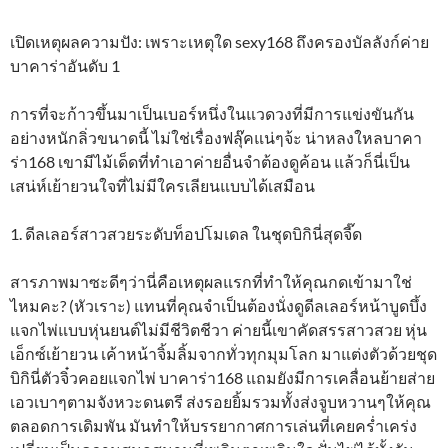
เปิดเหตุผลความปัง: เพราะเหตุใด sexy168 ถึงครองบัลลังก์ค่าย
บาคาร่าอันดับ 1
การที่จะก้าวขึ้นมาเป็นเบอร์หนึ่งในแวดวงที่มีการแข่งขันกัน
อย่างหนักลิ่วขนาดนี้ ไม่ใช่เรื่องฟลุ๊คแน่ๆจ้ะ น่าหลงใหลบาคา
ร่า168 เขามีไม้เด็ดที่ทำเอาค่ายอื่นจำต้องดูค้อน แล้วก็นี่เป็น
เสน่ห์เย้ายวนใจที่ไม่มีใครเลียนแบบได้เสมือน
1. ดีลเลอร์สาวสวยระดับท็อปโมเดล ในชุดบิกินี่สุดจี๊ด
สารภาพมาซะดีๆว่านี่คือเหตุผลแรกที่ทำให้คุณกดเข้ามาใช่
ไหมคะ? (หัวเราะ) แทนที่คุณจำเป็นต้องนั่งดูดีลเลอร์หน้าบูดบึ้ง
แจกไพ่แบบหุ่นยนต์ไม่มีชีวิตชีวา ค่ายนี้เขาคัดสรรสาวสวย หุ่น
เอ็กซ์เย้ายวน เค้าหน้าจิ้มลิ้มจากทั่วทุกมุมโลก มาแต่งตัวด้วยชุด
บิกินี่ตัวจิ๋วคอยแจกไพ่ บาคาร่า168 แถมยังมีการเคลื่อนย้ายส่าย
เอวเบาๆตามจังหวะดนตรี ส่งรอยยิ้มรวมทั้งส่งจูบหวานๆให้คุณ
ตลอดการเดิมพัน มันทำให้บรรยากาศการเล่นที่เคยคร่ำเคร่ง