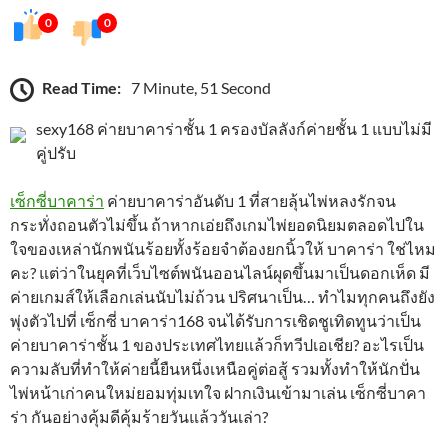
0
0
Read Time:
7 Minute, 51 Second
sexy168 ค่ายบาคาร่าชั้น 1 ครองบัลลังก์ค่ายชั้น 1 แบบไม่มี
คู่ปรับ
เซ็กซี่บาคาร่า
ค่ายบาคาร่าอันดับ 1 ที่สายลุ้นไพ่หลงรักจน
กระทั่งถอนตัวไม่ขึ้น ถ้าหากเอ่ยถึงเกมไพ่ยอดนิยมตลอดไปใน
ใจของเหล่านักพนันร้อยทั้งร้อยจำต้องยกนิ้วให้ บาคาร่า ใช่ไหม
คะ? แต่ว่าในยุคที่เว็บไซต์พนันออนไลน์ผุดขึ้นมาเป็นดอกเห็ด มี
ค่ายเกมส์ให้เลือกเล่นนับไม่ถ้วน ปริศนาเป็น… ทำไมทุกคนถึงยัง
พุ่งตัวไปที่ เซ็กซี่ บาคาร่า168 จนได้รับการเชิดชูเทิดทูนว่าเป็น
ค่ายบาคาร่าชั้น 1 ของประเทศไทยแล้วก็ทวีปเอเชีย? อะไรเป็น
ความลับที่ทำให้ค่ายนี้ยืนหนึ่งเหนือคู่ต่อสู้ รวมทั้งทำให้นักปั่น
ไพ่หน้าเก่าคนใหม่ยอมทุ่มเทใจ ฝากเงินเข้ามาเล่น เซ็กซี่บาคา
ร่า กันอย่างคุ้มดีคุ้มร้ายวันแล้ววันเล่า?