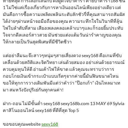
ท้ายที่สุด การเลือกเล่นกับ ดึงดูดใจบาคาร่า ค่ายบาคาร่า168 ชั้น
1 ไม่ใช่แค่เรื่องเกี่ยวกับการหาเงินออนไลน์เพียงอย่างเดียว แต่
มันคือการซื้อความเพลิดเพลินระดับลักชัวรี่ที่คุณสามารถสัมผัส
ได้ง่ายๆผ่านหน้าจอมือถือของคุณ ความระทึกใจในวินาทีที่ลุ้น
ไพ่ใบลำดับที่สาม เสียงเพลงคลอเคล้าเบาๆและก็รอยยิ้มประทับ
ใจจากดีลเลอร์สาวสวย มันช่วยแต่งแต้มวันน่ารำคาญของคุณ
ให้กลายเป็นวันสุดพิเศษที่มีชีวิตชีวา
แต่อย่าลืมนะจ๊ะสาวๆหนุ่มๆสายเสี่ยงดวง sexy168 คือเกมที่ขับ
เคลื่อนด้วยสถิติและจิตวิทยา เล่นด้วยสมอง อย่าเล่นด้วยอารมณ์
ควบคุมทุนให้ดี อ่านเค้าไพ่ให้ขาด แล้วคุณจะทราบว่าการ
กอบโกยเงินเข้ากระเป๋าแบบเริ่ดๆจากค่ายนี้มันฟินขนาดไหน
ขอให้ทุกการวางเดิมพันมีแต่ว่าคำว่า “ป๊อกเก้า” เงินไหลมาเท
มา สมหวังปังปุริเย่กันทุกคนค่า!
ฝาก-ถอน ไม่มีขั้นต่ำ sexy168 sexy168b.com 13 MAY 69 Sylvia
คาสิโนออนไลน์ sexy168 ที่ดีที่สุด Top 5
ขอขอบคุณwebsite
sexy168