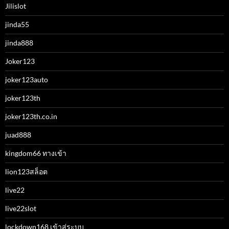
Jilislot
jinda55
jinda888
Joker123
joker123auto
joker123th
joker123th.co.in
juad888
kingdom66 ทางเข้า
lion123สล็อต
live22
live22slot
lockdown168 เข้าสู่ระบบ