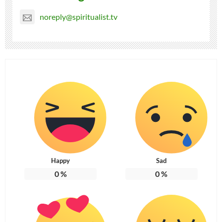
noreply@spiritualist.tv
Happy
Sad
0
%
0
%