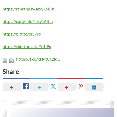
https://rebrand.ly/sexy168-b
https://cutly.info/sexy168-b
https://bitt.to/xi37rd
https://shorturl.asia/Yth9p
https://t.co/xH4t0g2fdC
Share