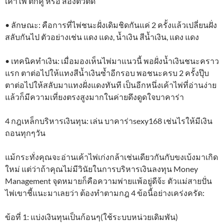
เค้าไพ่ ตึกคู่ หรือ สองตัวตัด
• ลักษณะ: คือการที่ไพ่ชนะฝั่งเดิมชิดกันแค่ 2 ครั้งแล้วเปลี่ยนฝั่ง
สลับกันไป ตัวอย่างเช่น แดง แดง, น้ำเงิน สีน้ำเงิน, แดง แดง
• เทคนิคทำเงิน: เมื่อมองเห็นไพ่มาแนวนี้ พอฝั่งน้ำเงินชนะคราว
แรก ตาต่อไปให้แทงสีน้ำเงินซ้ำอีกรอบ พอชนะครบ 2 ครั้งปุ๊บ
ตาต่อไปให้สลับมาแทงฝั่งแดงทันที เป็นอีกหนึ่งเค้าไพ่ที่อ่านง่าย
แล้วก็มีความเที่ยงตรงสูงมากในค่ายดึงดูดใจบาคาร่า
4 กฎเหล็กบริหารเงินทุน: เล่น บาคาร่าsexy168 เช่นไรให้มีเงิน
ถอนทุกๆวัน
แม้กระทั่งคุณจะอ่านเค้าไพ่เก่งกล้าเช่นเดียวกันกับขงเบ้งมาเกิด
ใหม่ แต่ว่าถ้าคุณไม่มีวินัยในการบริหารเงินลงทุน Money
Management จุดหมายก็คือความพ่ายแพ้อยู่ดีจ้ะ ตัวแม่สายปั่น
ไพ่เขาชี้แนะมาเลยว่า ต้องทำตามกฎ 4 ข้อนี้อย่างเคร่งครัด:
ข้อที่ 1: แบ่งเงินทุนเป็นก้อนๆ(ใช้ระบบหน่วยเดิมพัน)