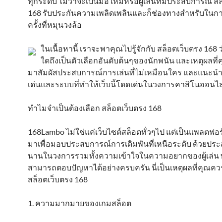
ทุกระดับ ไม่ว่าจะเป็นมือใหม่หรือผู้เล่นที่มีประสบการณ์ ส
168 รับประกันความเพลิดเพลินและก็ช่องทางสำหรับในกา
ครั้งที่หมุนวงล้อ
ในเนื้อหานี้ เราจะพาคุณไปรู้จักกับ สล็อตเว็บตรง 168 
ใดถึงเป็นตัวเลือกอันดับต้นๆของนักพนัน และเหตุผลที่
มาสัมผัสประสบการณ์การเล่นที่ไม่เหมือนใคร และแนะนำ
เด่นและระบบที่ทำให้เว็บนี้โดดเด่นในวงการคาสิโนออนไล
ทำไมจำเป็นต้องเลือก สล็อตเว็บตรง 168
168Lambo ไม่ใช่แค่เว็บไซต์สล็อตทั่วๆไป แต่เป็นแพลตฟอร์
มาเพื่อมอบประสบการณ์การเดิมพันที่เหนือระดับ ด้วยปร
นานในวงการรวมทั้งความเข้าใจในความอยากของผู้เล่น ทำ
สามารถตอบปัญหาได้อย่างครบครัน นี่เป็นเหตุผลที่คุณคว
สล็อตเว็บตรง 168
1. ความมากมายของเกมสล็อต