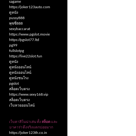
sagame
https://joker123auto.com
ดูหนัง
pussy888
พุซซี่888
sexybaccarat
https://www.pgslot.movie
https://pgslot77.ltd
pg99
fullslotpg
https://live22slot.fun
ดูหนัง
ดูหนังออนไลน์
ดูหนังออนไลน์
ดูหนังชนโรง
pgslot
สล็อตเว็บตรง
https://www.sexy168.vip
สล็อตเว็บตรง
เว็บหวยออนไลน์
เว็บคาสิโนน่าเล่น ทั้ง
สล็อต
และ
บาคาร่า
ตึงจริงแตกบ่อยมาก
https://joker123th.co.in