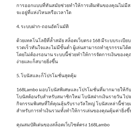
การออกแบบที่ทันสมัยช่วยทำให้การเดิมพันของคุณไม่มีสะด
จะอยู่ที่แห่งไหนหรือเวลาใด
4. ระบบฝาก-ถอนอัตโนมัติ
ด้วยเทคโนโลยีที่ล้ำสมัย สล็อตเว็บตรง 168 มีระบบระเบีย
รวดเร็วทันใจและไม่มีขั้นต่ำ ผู้เล่นสามารถทำธุรกรรมได้ต
โดยไม่ต้องรอนาน ระบบนี้ช่วยทำให้การจัดการเงินของคุณเ
ง่ายและก็สบายยิ่งขึ้น
5. โบนัสและก็โปรโมชั่นสุดคุ้ม
168Lambo มอบโบนัสพิเศษและโปรโมชั่นที่มากมายให้กับผู้เ
โบนัสต้อนรับสำหรับสมาชิกใหม่ โบนัสฝากเงินรายวัน ไปจ
กิจกรรมพิเศษที่ให้คุณลุ้นรับรางวัลใหญ่ โบนัสเหล่านี้ช่วย
สำหรับการทำเงินรวมทั้งทำให้การเล่นของคุณคุ้มค่ายิ่งขึ้
คุณสมบัติเด่นของสล็อตเว็บไซต์ตรง 168Lambo