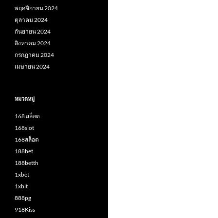
พฤศจิกายน 2024
ตุลาคม 2024
กันยายน 2024
สิงหาคม 2024
กรกฎาคม 2024
เมษายน 2024
หมวดหมู่
168 สล็อต
168slot
168สล็อต
188bet
188betth
1xbet
1xbit
888pg
918Kiss