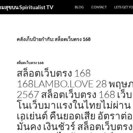
ข้ามไปยังเนื้อหา
ามสุขบน Spiritualist TV
BLOG
CONTACT
LETS GET Y
คลังเก็บป้ายกำกับ: สล็อตเว็บตรง 168
สล็อตเว็บตรง 168
สล็อตเว็บตรง 168
168LAMBO.LOVE 28 พฤษ
2567 สล็อตเว็บตรง 168 เว็บ
โนเว็บมาแรงในไทยไม่ผ่าน
เอเย่นต์ คืนยอดเสีย อัตราต่
มั่นคง เงินชัวร์ สล็อตเว็บตร