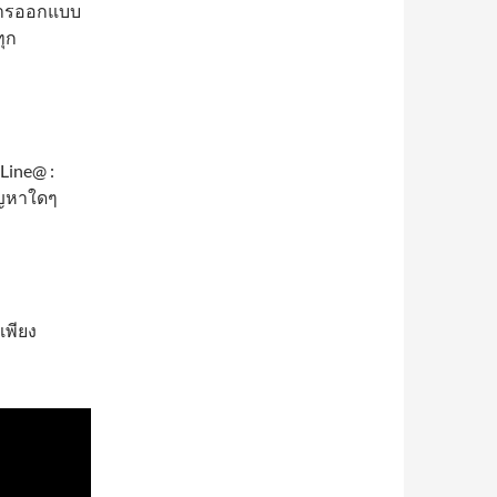
งการออกแบบ
ุก
Line@ :
ัญหาใดๆ
เพียง