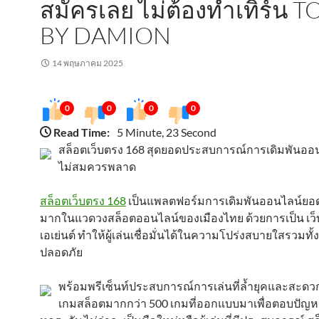
สมัครเลย ไม่ต้องทำเทิร์น T
BY DAMION
14 พฤษภาคม 2025
0
0
0
0
Read Time:
5 Minute, 23 Second
สล็อตเว็บตรง 168 สุดยอดประสบการณ์การเดิมพันออน
ไม่สมควรพลาด
สล็อตเว็บตรง 168
เป็นแพลตฟอร์มการเดิมพันออนไลน์ยอด
มากในแวดวงสล็อตออนไลน์ของเมืองไทย ด้วยการเป็น เว็
เอเย่นต์ ทำให้ผู้เล่นเชื่อมั่นได้ในความโปร่งสบายใสรวมทั
ปลอดภัย
พร้อมพรีเซ็นท์ประสบการณ์การเล่นที่ล้ำยุคและสะดว
เกมสล็อตมากกว่า 500 เกมที่ออกแบบมาเพื่อตอบปัญหา