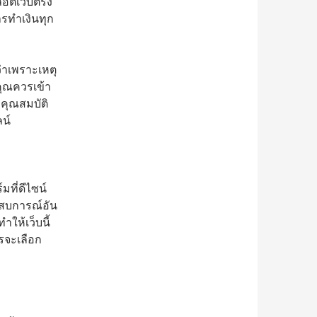
ล็อตเว็บตรง
รทำเงินทุก
ว่าเพราะเหตุ
คุณควรเข้า
คุณสมบัติ
น์
มที่ดีไซน์
ะสบการณ์อัน
ให้เว็บนี้
รจะเลือก