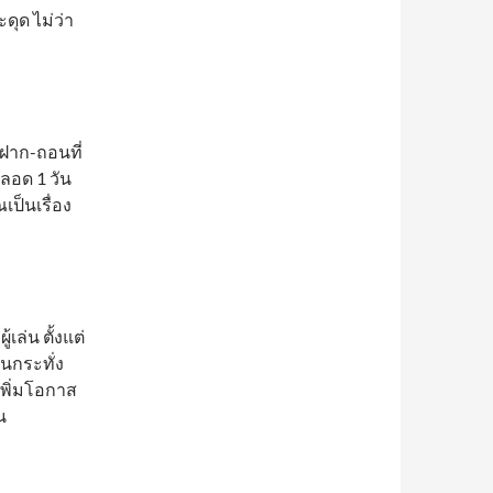
ุด ไม่ว่า
บฝาก-ถอนที่
ลอด 1 วัน
ป็นเรื่อง
ล่น ตั้งแต่
นกระทั่ง
เพิ่มโอกาส
น