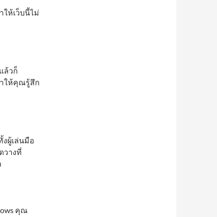
ห้เว็บนี้ไม่
ล้วก็
ให้คุณรู้สึก
ผู้เล่นมือ
ดวางที่
ว
ows คุณ