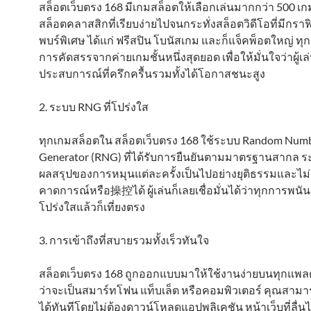
สล็อตเว็บตรง 168 มีเกมสล็อตให้เลือกเล่นมากกว่า 500 เกม 
สล็อตคลาสสิกที่เรียบง่ายไปจนกระทั่งสล็อตวิดีโอที่มีกร
พบร์พิเศษ ได้แก่ ฟรีสปิน โบนัสเกม และก็แจ็คพ็อตใหญ่ ทุก
การคัดสรรจากค่ายเกมชั้นหนึ่งสุดยอด เพื่อให้มั่นใจว่าผู้เล
ประสบการณ์ที่ครึกครื้นรวมทั้งได้โอกาสชนะสูง
2. ระบบ RNG ที่โปร่งใส
ทุกเกมสล็อตใน สล็อตเว็บตรง 168 ใช้ระบบ Random Num
Generator (RNG) ที่ได้รับการยืนยันตามมาตรฐานสากล ระ
ผลสรุปของการหมุนแต่ละครั้งเป็นไปอย่างยุติธรรมและไ
คาดการณ์หรือ操控ได้ ผู้เล่นก็เลยเชื่อมั่นได้ว่าทุกการพนั
โปร่งใสแล้วก็เที่ยงตรง
3. การเข้าถึงที่สบายรวมทั้งเร็วทันใจ
สล็อตเว็บตรง 168 ถูกออกแบบมาให้ใช้งานง่ายบนทุกแพลต
ว่าจะเป็นสมาร์ทโฟน แท็บเล็ต หรือคอมพิวเตอร์ คุณสามาร
ได้ทันทีโดยไม่ต้องดาวน์โหลดแอปพลิเคชัน หน้าเว็บที่ลื่น