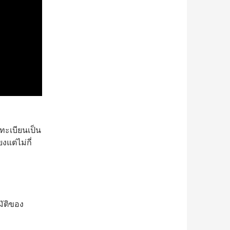
งทะเบียนเป็น
แต่ไม่กี่
ัติของ