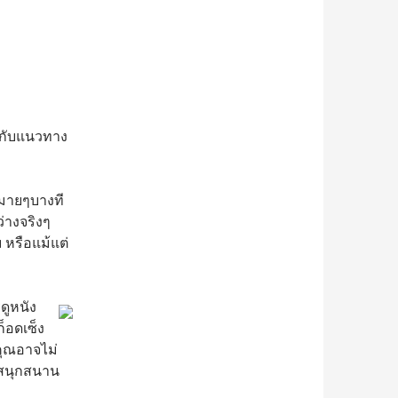
์กับแนวทาง
ากมายๆบางที
่างจริงๆ
หรือแม้แต่
ดูหนัง
ก็อดเซ็ง
่คุณอาจไม่
้สนุกสนาน