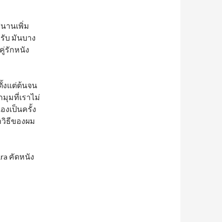
นานเพิ่ม
รับ มันบาง
ู่รักหนัง
้งแต่ต้นจน
มุมที่เราไม่
องเป็นครั้ง
อาวิธีของผม
ra คัดหนัง