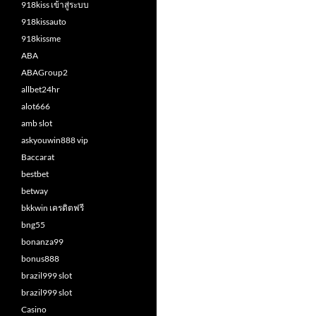
918kiss เข้าสู่ระบบ
918kissauto
918kissme
ABA
ABAGroup2
allbet24hr
alot666
amb slot
askyouwin888 vip
Baccarat
bestbet
betway
bkkwin เครดิตฟรี
bng55
bonanza99
bonus888
brazil999 slot
brazil999 slot
Casino