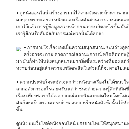
• ดูหนังออนไลน์ สร้างอารมณ์ได้ตามจังหวะ: ถ้าหากพวกเ
มอๆจะทราบเลยว่า หนังแต่ละเรื่องมันผ่านการวางแผนแล
เอาไว้แล้ว การรู้ข้อมูลล่วงหน้าก่อนว่าจะเกิดอะไรขึ้น มั
เรารู้สึกหรือสัมผัสกับอารมณ์พวกนั้นได้ลดลง
• การทายใจเรื่องเองเป็นความสนุกสนาน: ระหว่างดูหน
ครั้งอาจจะถาม คาดการณ์สถานะการณ์ หรือคิดทฤษฎ
มา มันก็ทำให้หนังสนุกสนานมากยิ่งขึ้นระหว่างที่มอง แต่ว่
ทราบก่อนอยู่แล้ว ความเพลิดเพลินในส่วนนี้ก็จะหายไปเลย
• ความประทับใจจะชัดเจนกว่า: หนังบางเรื่องไม่ได้ชนะ
ฉากอลังการอะไรเลยครับ แต่ว่าชนะด้วยความรู้สึกที่เกิดข
เรื่อง เพียงพอเราได้เจอกาณณ์แบบนั้นแบบสดใหม่โดยไม่เค
มันก็จะสร้างความทรงจำของฉากหรือหนังหัวข้อนั้นได้ชัด
ขึ้น
ดูหนัง บนเว็บไซต์หนังออนไลน์ บรรยายไทยให้สนุกสนาน