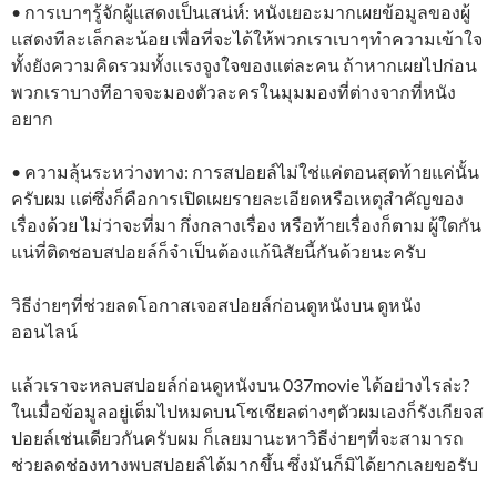
• การเบาๆรู้จักผู้แสดงเป็นเสน่ห์: หนังเยอะมากเผยข้อมูลของผู้
แสดงทีละเล็กละน้อย เพื่อที่จะได้ให้พวกเราเบาๆทำความเข้าใจ
ทั้งยังความคิดรวมทั้งแรงจูงใจของแต่ละคน ถ้าหากเผยไปก่อน
พวกเราบางทีอาจจะมองตัวละครในมุมมองที่ต่างจากที่หนัง
อยาก
• ความลุ้นระหว่างทาง: การสปอยล์ไม่ใช่แค่ตอนสุดท้ายแค่นั้น
ครับผม แต่ซึ่งก็คือการเปิดเผยรายละเอียดหรือเหตุสำคัญของ
เรื่องด้วย ไม่ว่าจะที่มา กึ่งกลางเรื่อง หรือท้ายเรื่องก็ตาม ผู้ใดกัน
แน่ที่ติดชอบสปอยล์ก็จำเป็นต้องแก้นิสัยนี้กันด้วยนะครับ
วิธีง่ายๆที่ช่วยลดโอกาสเจอสปอยล์ก่อนดูหนังบน ดูหนัง
ออนไลน์
แล้วเราจะหลบสปอยล์ก่อนดูหนังบน 037movie ได้อย่างไรล่ะ?
ในเมื่อข้อมูลอยู่เต็มไปหมดบนโซเชียลต่างๆตัวผมเองก็รังเกียจส
ปอยล์เช่นเดียวกันครับผม ก็เลยมานะหาวิธีง่ายๆที่จะสามารถ
ช่วยลดช่องทางพบสปอยล์ได้มากขึ้น ซึ่งมันก็มิได้ยากเลยขอรับ