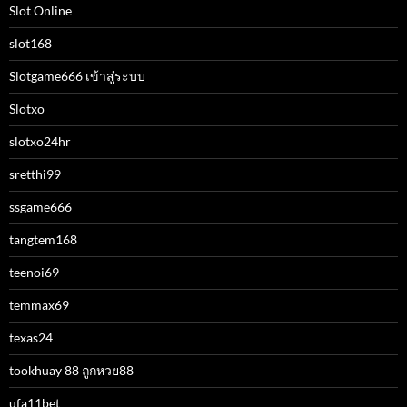
Slot Online
slot168
Slotgame666 เข้าสู่ระบบ
Slotxo
slotxo24hr
sretthi99
ssgame666
tangtem168
teenoi69
temmax69
texas24
tookhuay 88 ถูกหวย88
ufa11bet