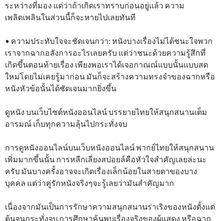
ระหว่างที่มอง แต่ว่าถ้าเกิดเราทราบก่อนอยู่แล้ว ความ
เพลิดเพลินในส่วนนี้ก็จะหายไปเลยทันที
• ความประทับใจจะชัดเจนกว่า: หนังบางเรื่องไม่ได้ชนะใจพวก
เราจากฉากอลังการอะไรเลยครับ แต่ว่าชนะด้วยความรู้สึกที่
เกิดขึ้นตอนท้ายเรื่อง เพียงพอเราได้เจอกาณณ์แบบนั้นแบบสด
ใหม่โดยไม่เคยรู้มาก่อน มันก็จะสร้างความทรงจำของฉากหรือ
หนังหัวข้อนั้นได้ชัดเจนมากยิ่งขึ้น
ดูหนัง บนเว็บไซต์หนังออนไลน์ บรรยายไทยให้สนุกสนานเต็ม
อารมณ์ เก็บทุกความลุ้นไปกระทั่งจบ
การดูหนังออนไลน์บนเว็บหนังออนไลน์ พากย์ไทยให้สนุกสนาน
เพิ่มมากขึ้นนั้น การหลีกเลี่ยงสปอยล์คือหัวใจสำคัญเลยล่ะนะ
ครับ มันบางครั้งอาจจะเกิดเรื่องเล็กน้อยในสายตาของบาง
บุคคล แต่ว่าคู่รักหนังจริงๆจะรู้เลยว่ามันสำคัญมาก
เนื่องจากมันเป็นการรักษาความสนุกสนานร่าเริงของหนังตั้งแต่
ต้นจนกระทั่งจบ การศึกษาค้นพบเรื่องจริงของผู้แสดง หรือฉาก