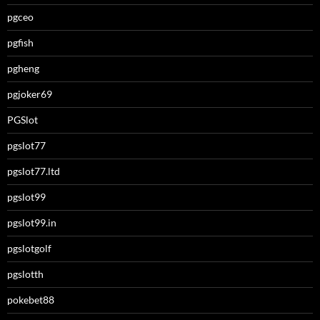
pgceo
pgfish
pgheng
pgjoker69
PGSlot
pgslot77
pgslot77.ltd
pgslot99
pgslot99.in
pgslotgolf
pgslotth
pokebet88