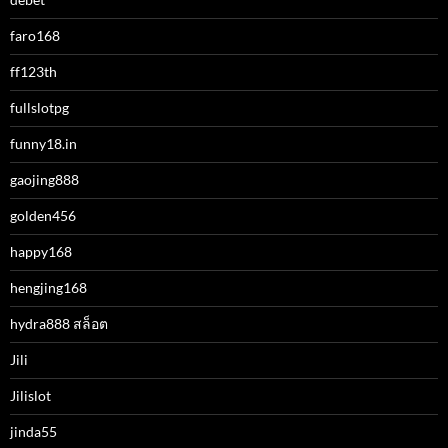
faro168
ff123th
fullslotpg
funny18.in
gaojing888
golden456
happy168
hengjing168
hydra888 สล็อต
Jili
Jilislot
jinda55