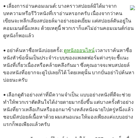
• เลี่ยงการอ่านคอมเมนต์: บางคราวสปอยล์มิได้มาจาก
บทความหรือรีวิวหนังที่เราอ่านหรอกครับ เนื่องจากว่าคน
เขียนจะหลีกเลี่ยงสปอยล์มาอย่างยอดเยี่ยม แต่สปอยล์ดันอยู่ใน
คอมเมนต์นี่แหละ ด้วยเหตุนี้ พวกเราก็แค่ไม่อ่านคอมเมนต์ก่อน
ดูหนังก็พอแล้ว
• อย่าค้นหาชื่อหนังบ่อยครั้ง:
ดูหนังออนไลน์
เวลาเราค้นหาชื่อ
หนังหัวข้อนั้นเป็นประจำระบบของแพลตฟอร์มต่างๆจะชี้แนะ
หนังที่เกี่ยวเนื่องหรือคล้ายคลึงกันมา ซึ่งคุณอาจจะพบสปอยล์
ของหนังที่อยากจะดูไปเลยก็ได้ โดยเหตุนั้น บากบั่นอย่าไปค้นหา
บ่อยนะครับ
• เลือกดูตัวอย่างเท่าที่มีความจำเป็น: แบบอย่างหนังที่ดีจะช่วย
ทำให้พวกเราตัดสินใจได้ง่ายดายมากยิ่งขึ้น แต่บางครั้งตัวอย่าง
หนังที่ยาวเหลือเกินหรือออกมาข้างหลังหนังฉายไปครู่หนึ่งแล้ว
ชอบมีสปอยล์เนื้อหาด้วย ผมเสนอแนะให้มองเพียงแค่แบบอย่าง
แรกก็พอเพียงแล้วครับ