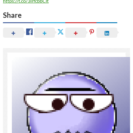
https://t.co/3IrfcbbClt
Share