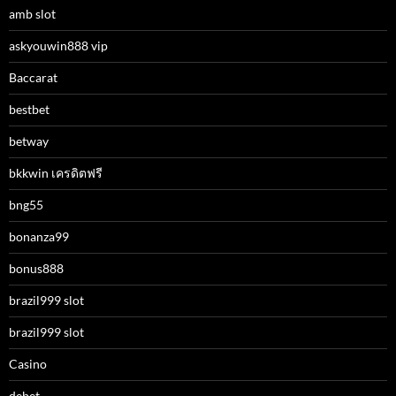
amb slot
askyouwin888 vip
Baccarat
bestbet
betway
bkkwin เครดิตฟรี
bng55
bonanza99
bonus888
brazil999 slot
brazil999 slot
Casino
debet