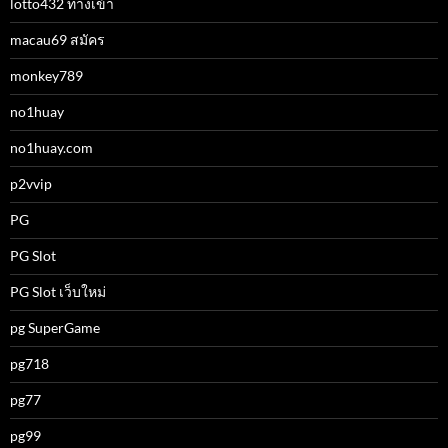
lotto432 ทางเข้า
macau69 สมัคร
monkey789
no1huay
no1huay.com
p2vvip
PG
PG Slot
PG Slot เว็บใหม่
pg SuperGame
pg718
pg77
pg99