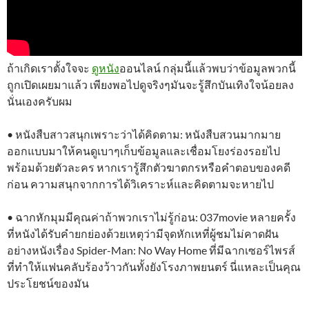
ถ้าเกิดเราตั้งใจจะ
ดูหนัง
ออนไลน์ กลุ่มนี้แล้วพบว่าข้อมูลพวกนี้
ถูกเปิดเผยมาแล้ว เพียงพอไปดูจริงๆมันจะรู้สึกบันเทิงใจน้อยลง
นั่นเองครับผม
• หนังสืบสาวสนุกเพราะว่าได้คิดตาม: หนังสืบสวนมากมาย
ออกแบบมาให้คนดูเบาๆเก็บข้อมูลและเชื่อมโยงร่องรอยไป
พร้อมด้วยตัวละคร หากเรารู้สึกตัวฆาตกรหรือคำตอบของคดี
ก่อน ความสนุกจากการได้วิเคราะห์และคิดตามจะหายไป
• ฉากหักมุมมีคุณค่าถ้าพวกเราไม่รู้ก่อน: 037movie หลายครั้ง
ที่หนังได้รับคำยกย่องด้วยเหตุว่ามีจุดหักเหที่ผู้ชมไม่คาดฝัน
อย่างหนังเรื่อง Spider-Man: No Way Home ที่มีฉากเซอร์ไพรส์
ที่ทำให้แฟนคลับร้องว้าวกันทั้งยังโรงภาพยนตร์ นี่แหละเป็นคุณ
ประโยชน์ของมัน