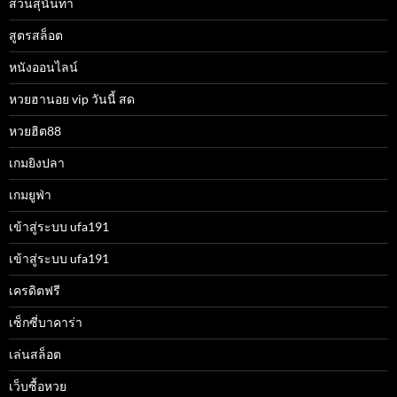
สวนสุนันทา
สูตรสล็อต
หนังออนไลน์
หวยฮานอย vip วันนี้ สด
หวยฮิต88
เกมยิงปลา
เกมยูฟ่า
เข้าสู่ระบบ ufa191
เข้าสู่ระบบ ufa191
เครดิตฟรี
เซ็กซี่บาคาร่า
เล่นสล็อต
เว็บซื้อหวย