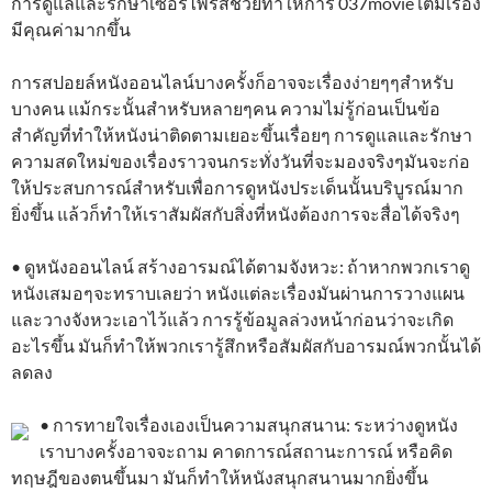
การดูแลและรักษาเซอร์ไพรส์ช่วยทำให้การ 037movie เต็มเรื่อง
มีคุณค่ามากขึ้น
การสปอยล์หนังออนไลน์บางครั้งก็อาจจะเรื่องง่ายๆๆสำหรับ
บางคน แม้กระนั้นสำหรับหลายๆคน ความไม่รู้ก่อนเป็นข้อ
สำคัญที่ทำให้หนังน่าติดตามเยอะขึ้นเรื่อยๆ การดูแลและรักษา
ความสดใหม่ของเรื่องราวจนกระทั่งวันที่จะมองจริงๆมันจะก่อ
ให้ประสบการณ์สำหรับเพื่อการดูหนังประเด็นนั้นบริบูรณ์มาก
ยิ่งขึ้น แล้วก็ทำให้เราสัมผัสกับสิ่งที่หนังต้องการจะสื่อได้จริงๆ
• ดูหนังออนไลน์ สร้างอารมณ์ได้ตามจังหวะ: ถ้าหากพวกเราดู
หนังเสมอๆจะทราบเลยว่า หนังแต่ละเรื่องมันผ่านการวางแผน
และวางจังหวะเอาไว้แล้ว การรู้ข้อมูลล่วงหน้าก่อนว่าจะเกิด
อะไรขึ้น มันก็ทำให้พวกเรารู้สึกหรือสัมผัสกับอารมณ์พวกนั้นได้
ลดลง
• การทายใจเรื่องเองเป็นความสนุกสนาน: ระหว่างดูหนัง
เราบางครั้งอาจจะถาม คาดการณ์สถานะการณ์ หรือคิด
ทฤษฎีของตนขึ้นมา มันก็ทำให้หนังสนุกสนานมากยิ่งขึ้น