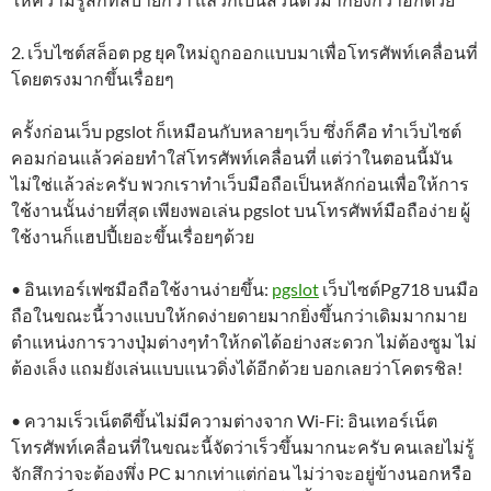
2. เว็บไซต์สล็อต pg ยุคใหม่ถูกออกแบบมาเพื่อโทรศัพท์เคลื่อนที่
โดยตรงมากขึ้นเรื่อยๆ
ครั้งก่อนเว็บ pgslot ก็เหมือนกับหลายๆเว็บ ซึ่งก็คือ ทำเว็บไซต์
คอมก่อนแล้วค่อยทำใส่โทรศัพท์เคลื่อนที่ แต่ว่าในตอนนี้มัน
ไม่ใช่แล้วล่ะครับ พวกเราทำเว็บมือถือเป็นหลักก่อนเพื่อให้การ
ใช้งานนั้นง่ายที่สุด เพียงพอเล่น pgslot บนโทรศัพท์มือถือง่าย ผู้
ใช้งานก็แฮปปี้เยอะขึ้นเรื่อยๆด้วย
• อินเทอร์เฟซมือถือใช้งานง่ายขึ้น:
pgslot
เว็บไซต์Pg718 บนมือ
ถือในขณะนี้วางแบบให้กดง่ายดายมากยิ่งขึ้นกว่าเดิมมากมาย
ตำแหน่งการวางปุ่มต่างๆทำให้กดได้อย่างสะดวก ไม่ต้องซูม ไม่
ต้องเล็ง แถมยังเล่นแบบแนวดิ่งได้อีกด้วย บอกเลยว่าโคตรชิล!
• ความเร็วเน็ตดีขึ้นไม่มีความต่างจาก Wi-Fi: อินเทอร์เน็ต
โทรศัพท์เคลื่อนที่ในขณะนี้จัดว่าเร็วขึ้นมากนะครับ คนเลยไม่รู้
จักสึกว่าจะต้องพึ่ง PC มากเท่าแต่ก่อน ไม่ว่าจะอยู่ข้างนอกหรือ