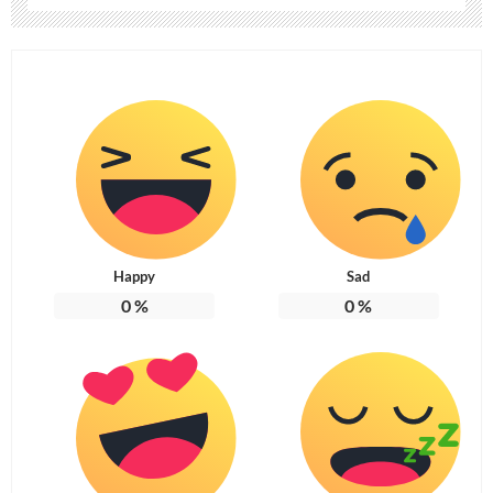
Happy
Sad
0
%
0
%