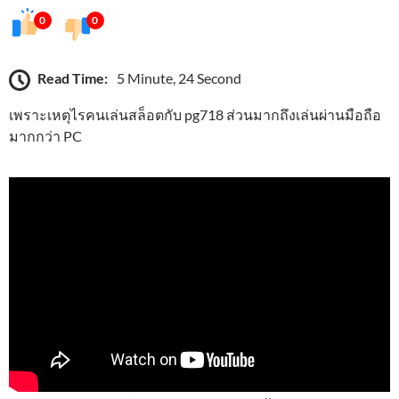
0
0
Read Time:
5 Minute, 24 Second
เพราะเหตุไรคนเล่นสล็อตกับ pg718 ส่วนมากถึงเล่นผ่านมือถือ
มากกว่า PC