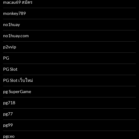
macau69 สมัคร
monkey789
no1huay
no1huay.com
p2vvip
PG
PG Slot
PG Slot เว็บใหม่
pg SuperGame
pg718
pg77
pg99
pgceo