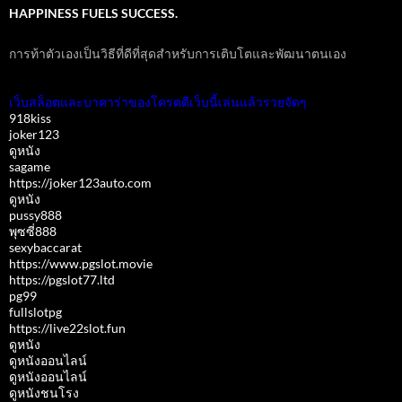
HAPPINESS FUELS SUCCESS.
การท้าตัวเองเป็นวิธีที่ดีที่สุดสำหรับการเติบโตและพัฒนาตนเอง
เว็บสล็อตและบาคาร่าของโครตดีเว็บนี้เล่นแล้วรวยจัดๆ
918kiss
joker123
ดูหนัง
sagame
https://joker123auto.com
ดูหนัง
pussy888
พุซซี่888
sexybaccarat
https://www.pgslot.movie
https://pgslot77.ltd
pg99
fullslotpg
https://live22slot.fun
ดูหนัง
ดูหนังออนไลน์
ดูหนังออนไลน์
ดูหนังชนโรง