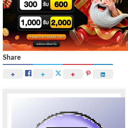
Share