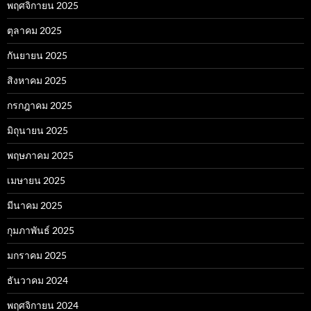
พฤศจิกายน 2025
ตุลาคม 2025
กันยายน 2025
สิงหาคม 2025
กรกฎาคม 2025
มิถุนายน 2025
พฤษภาคม 2025
เมษายน 2025
มีนาคม 2025
กุมภาพันธ์ 2025
มกราคม 2025
ธันวาคม 2024
พฤศจิกายน 2024