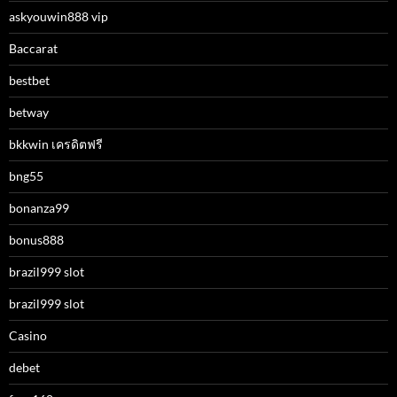
askyouwin888 vip
Baccarat
bestbet
betway
bkkwin เครดิตฟรี
bng55
bonanza99
bonus888
brazil999 slot
brazil999 slot
Casino
debet