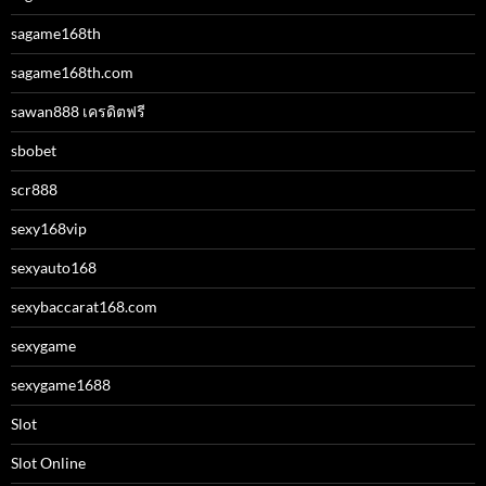
sagame168th
sagame168th.com
sawan888 เครดิตฟรี
sbobet
scr888
sexy168vip
sexyauto168
sexybaccarat168.com
sexygame
sexygame1688
Slot
Slot Online