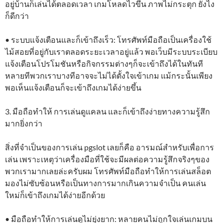
อยู่บ้านก็เล่นได้ตลอดเวลา เกมโหลดไวขึ้น ภาพไม่กระตุก ยังไง
ก็ดีกว่า
• ระบบแจ้งเตือนและก็เข้าถึงเร็ว: โทรศัพท์มือถือเป็นเครื่องใช้
ไม้สอยที่อยู่กับเราตลอดระยะเวลาอยู่แล้ว พอเว็บมีระบบระเบียบ
แจ้งเตือนโปรโมชันหรือกิจกรรมต่างๆก็จะเข้าถึงได้ในทันที
หลายทีพวกเราบางทีอาจจะไม่ได้ตั้งใจเข้าเกม แม้กระนั้นเพียง
พอเห็นแจ้งเตือนก็จะเข้าถึงเกมได้ง่ายขึ้น
3. มือถือทำให้ การเล่นดูแคลน และก็เข้าถึงง่ายทางความรู้สึก
มากยิ่งกว่า
สิ่งที่จำเป็นของการเล่น pgslot เลยก็คือ อารมณ์สำหรับเพื่อการ
เล่น เพราะเหตุว่าเครื่องมือที่ใช้จะมีผลต่อความรู้สึกจริงๆของ
พวกเรามากเลยล่ะครับผม โทรศัพท์มือถือทำให้การเล่นสล็อต
มองไม่ซับซ้อนหรือเป็นทางการมากเกินความจำเป็น คนเล่น
ใหม่ก็เข้าถึงเกมได้ง่ายอีกด้วย
• มือถือทำให้การเล่นดูไม่ยุ่งยาก: หลายคนไม่ถูกใจเล่นเกมบน