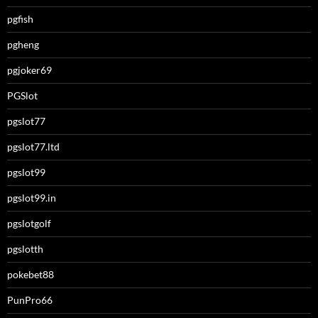
pgfish
pgheng
pgjoker69
PGSlot
pgslot77
pgslot77.ltd
pgslot99
pgslot99.in
pgslotgolf
pgslotth
pokebet88
PunPro66