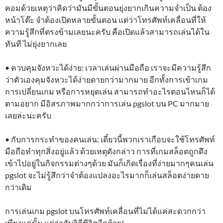
คอมด้วยเหตุว่าคิดว่ามันมีขั้นตอนยุ่งยากเกินความจำเป็น ต้อง
หน้าโต๊ะ จำต้องเปิดหลายขั้นตอน แต่ว่าโทรศัพท์เคลื่อนที่ให้
ความรู้สึกที่ตรงข้ามเลยนะครับ คือเปิดแล้วสามารถเล่นได้ใน
ทันที ไม่ยุ่งยากเลย
• ควบคุมจังหวะได้ง่าย: เวลาเล่นผ่านมือถือ เราจะมีความรู้สึก
ว่าตัวเองคุมจังหวะได้ง่ายดายกว่ามากมาย อีกทั้งการเข้าเกม
การเปลี่ยนเกม หรือการหยุดเล่น สามารถทำอะไรตอนไหนก็ได้
ตามอยาก มีอิสรภาพมากกว่าการเล่น pgslot บน PC มากมาย
เลยล่ะนะครับ
• กับการกระทำของคนเล่น: เดี๋ยวนี้พวกเราเกือบจะใช้โทรศัพท์
มือถือทำทุกสิ่งอยู่แล้ว ด้วยเหตุดังกล่าว การที่เกมสล็อตถูกดึง
เข้าไปอยู่ในกิจกรรมต่างๆด้วย มันก็เกิดเรื่องที่ง่ายมากๆคนเล่น
pgslot จะไม่รู้สึกว่าจำต้องแปลงอะไรมากก็เล่นสล็อตง่ายดาย
กว่าเดิม
การเล่นเกม pgslot บนโทรศัพท์เคลื่อนที่ไม่ได้แค่สะดวกกว่า
เพียงแค่นั้น แต่ว่ากับวิถีชีวิตอีกด้วย!