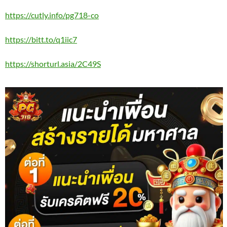
https://cutly.info/pg718-co
https://bitt.to/q1iic7
https://shorturl.asia/2C49S