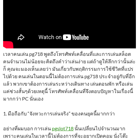
เวลาคนเล่น pg718 พูดถึงโทรศัพท์เคลื่อนที่และการเล่นสล็อต
คนจำนวนไม่น้อยจะคิดถึงคำว่าเล่นง่าย แต่ถ้าดูให้ลึกกว่านั้นล่ะ
ก็ คุณจะมองเห็นเลยว่า มันเกี่ยวกับพฤติกรรมการใช้ชีวิตที่แปร
ไปด้วย คนเล่นในตอนนี้ไม่ต้องการเล่น pg718 ประจำอยู่กับที่อีก
แล้ว พวกเขาต้องการเล่นระหว่างเดินทาง เล่นตอนพัก หรือเล่น
แค่ช่วงสั้นๆด้วยเหตุนี้ โทรศัพท์เคลื่อนที่จึงตอบปัญหาในเรื่องนี้
มากกว่า PC นั่นเอง
1. มือถือกับ “จังหวะการเล่นจริง” ของคนยุคนี้มากกว่า
อย่างที่ผมบอก การเล่น
pgslot718
นั้นเปลี่ยนไปจำนวนมาก
เพราะคนเล่นในเวลานี้ไม่ต้องการที่จะอยากเปิดคอม นั่งโต๊ะ