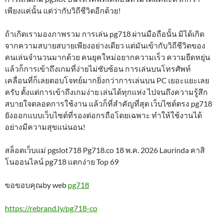
เพียงแค่นั้น แต่ว่ากับวิถีชีวิตอีกด้วย!
ถ้าเกิดเรามองภาพรวม การเล่น pg718 ผ่านมือถือนั้น มิได้เกิด
จากความสบายสบายเพียงอย่างเดียว แต่มันเข้ากับวิถีชีวิตของ
คนเล่นจำนวนมากด้วย คนยุคใหม่อยากความเร็ว ความยืดหยุ่น
แล้วก็การเข้าถึงเกมที่ง่ายไม่ซับซ้อน การเล่นบนโทรศัพท์
เคลื่อนที่ก็เลยตอบโจทย์มากยิ่งกว่าการเล่นบน PC เยอะแยะเลย
ครับ ตั้งแต่การเข้าถึงเกมง่าย เล่นได้ทุกแห่ง ไปจนถึงความรู้สึก
สบายใจตลอดการใช้งาน แล้วก็ที่สำคัญที่สุด เว็บไซต์ตรง pg718
ยังออกแบบเว็บไซต์ที่รองต่อกรถือโดยเฉพาะ ทำให้ใช้งานได้
อย่างมีความสุขแน่นอน!
สล็อตเว็บแม่ pgslot718 Pg718.co 18 พ.ค. 2026 Laurinda คาสิ
โนออนไลน์ pg718 แตกง่าย Top 69
ขอขอบคุณby web
pg718
https://rebrand.ly/pg718-co