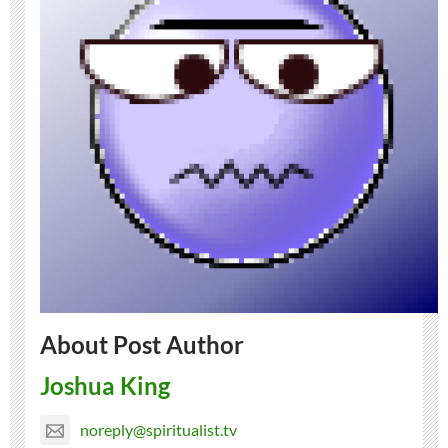
About Post Author
Joshua King
noreply@spiritualist.tv