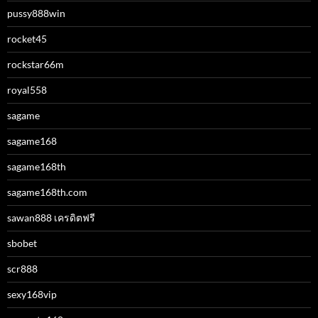
pussy888win
rocket45
rockstar66m
royal558
sagame
sagame168
sagame168th
sagame168th.com
sawan888 เครดิตฟรี
sbobet
scr888
sexy168vip