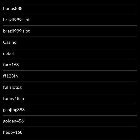
bonus888
brazil999 slot
brazil999 slot
Casino
debet
faro168
ff123th
fullslotpg
funny18.in
gaojing888
golden456
happy168