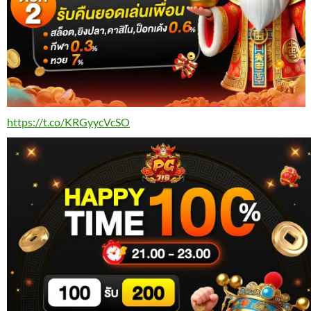
https://t.co/KRGyycVcSO