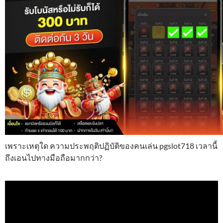
เพราะเหตุใด ความประพฤติปฏิบัติของคนเล่น pgslot718 เวลานี้
ถึงเอนไปทางมือถือมากกว่า?